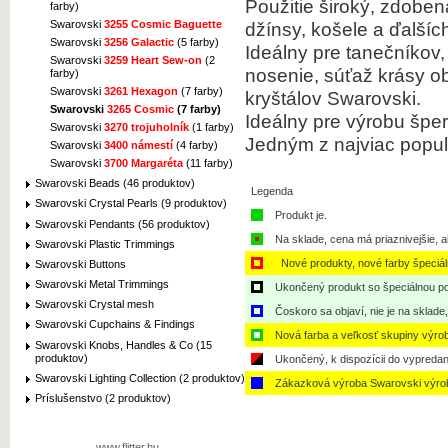
Použitie široký, zdoben
farby)
Swarovski
3255 Cosmic Baguette
džínsy, košele a ďalšíc
Swarovski
3256 Galactic
(5 farby)
Ideálny pre tanečníkov
Swarovski
3259 Heart Sew-on
(2
nosenie, súťaž krásy ob
farby)
Swarovski
3261 Hexagon
(7 farby)
kryštálov Swarovski.
Swarovski
3265 Cosmic
(7 farby)
Ideálny pre výrobu šper
Swarovski
3270 trojuholník
(1 farby)
Jedným z najviac populá
Swarovski
3400 námestí
(4 farby)
Swarovski
3700 Margaréta
(11 farby)
Swarovski Beads (46 produktov)
Legenda
Swarovski Crystal Pearls (9 produktov)
Produkt je.
Swarovski Pendants (56 produktov)
Na sklade, cena má priaznivejšie, a
Swarovski Plastic Trimmings
Nové produkty, nové farby špeciá
Swarovski Buttons
Swarovski Metal Trimmings
Ukončený produkt so špeciálnou po
Swarovski Crystal mesh
Čoskoro sa objaví, nie je na sklade
Swarovski Cupchains & Findings
Nová farba a veľkosť skupiny výro
Swarovski Knobs, Handles & Co (15
produktov)
Ukončený, k dispozícii do vypredan
Swarovski Lighting Collection (2 produktov)
Zákazková výroba Swarovski výro
Príslušenstvo (2 produktov)
www.flitter.hu