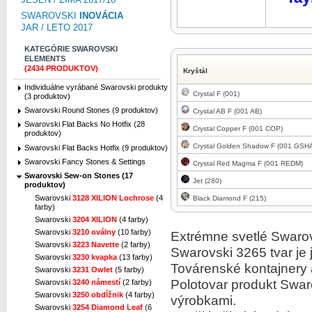
SWAROVSKI
INOVÁCIA
JAR / LETO 2017
KATEGÓRIE SWAROVSKI
ELEMENTS
(2434 PRODUKTOV)
Kryštál
Individuálne vyrábané Swarovski produkty
Crystal F (001)
(3 produktov)
Swarovski Round Stones (9 produktov)
Crystal AB F (001 AB)
Swarovski Flat Backs No Hotfix (28
Crystal Copper F (001 COP)
produktov)
Crystal Golden Shadow F (001 GSH
Swarovski Flat Backs Hotfix (9 produktov)
Swarovski Fancy Stones & Settings
Crystal Red Magma F (001 REDM)
Swarovski Sew-on Stones (17
Jet (280)
produktov)
Swarovski
3128 XILION Lochrose
(4
Black Diamond F (215)
farby)
Swarovski
3204 XILION
(4 farby)
Swarovski
3210 oválny
(10 farby)
Extrémne svetlé Swarovs
Swarovski
3223 Navette
(2 farby)
Swarovski 3265 tvar je 
Swarovski
3230 kvapka
(13 farby)
Továrenské kontajnery 
Swarovski
3231 Owlet
(5 farby)
Polotovar produkt Swar
Swarovski
3240 námestí
(2 farby)
Swarovski
3250 obdĺžnik
(4 farby)
výrobkami.
Swarovski
3254 Diamond Leaf
(6