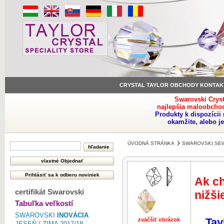
CRYSTAL TAYLOR OBCHODY KONTAK
Swarovski Crys
najlepšia maloobchod
Produkty k dispozíci
okamžite, alebo j
ÚVODNÁ STRÁNKA
SWAROVSKI SE
Ak ch
certifikát Swarovski
nižši
Tabuľka veľkostí
SWAROVSKI
INOVÁCIA
Tay
zväčšiť obrázok
zväčšiť obr
JESEŇ / ZIMA 2017/18