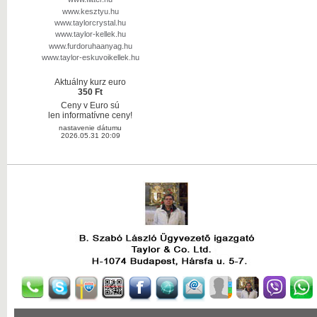
www.kesztyu.hu
www.taylorcrystal.hu
www.taylor-kellek.hu
www.furdoruhaanyag.hu
www.taylor-eskuvoikellek.hu
Aktuálny kurz euro
350 Ft
Ceny v Euro sú
len informatívne ceny!
nastavenie dátumu
2026.05.31 20:09