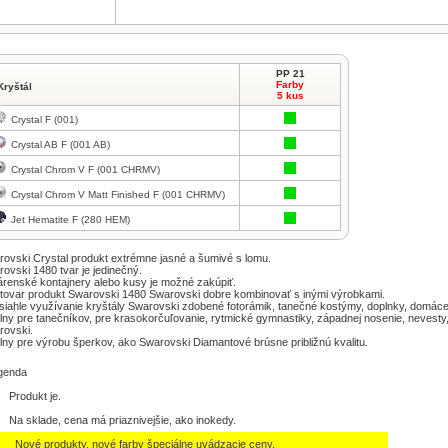
PP 21
Farby
Kryštál
5 kus
Crystal F (001)
Crystal AB F (001 AB)
Crystal Chrom V F (001 CHRMV)
Crystal Chrom V Matt Finished F (001 CHRMV)
Jet Hematite F (280 HEM)
rovski
Crystal
produkt
extrémne
jasné a
šumivé
s
lomu
.
rovski
1480
tvar je
jedinečný
.
árenské
kontajnery
alebo
kusy
je
možné zakúpiť
.
tovar
produkt
Swarovski
1480
Swarovski
dobre
kombinovať
s
inými výrobkami
.
iahle využívanie
kryštály
Swarovski
zdobené
fotorámik
, tanečné
kostýmy,
doplnky
,
domác
lny
pre tanečníkov
,
pre
krasokorčuľovanie
,
rytmické
gymnastiky
,
západnej
nosenie,
nevesty
rovski
.
lny pre výrobu
šperkov,
ako
Swarovski
Diamantové
brúsne
približnú
kvalitu
.
genda
Produkt je.
Na sklade, cena má priaznivejšie, ako inokedy.
Nové produkty, nové farby špeciálne uvádzacie ceny.