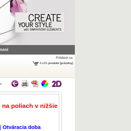
DNANÍ
Prihláste sa
Košík
produkt
(prázdny)
N
 na poliach v nižšie
|
Otváracia doba
zväčšiť obrázok