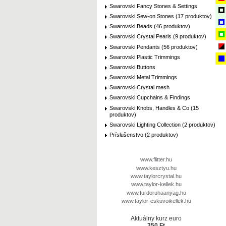
Swarovski Fancy Stones & Settings
Swarovski Sew-on Stones (17 produktov)
Swarovski Beads (46 produktov)
Swarovski Crystal Pearls (9 produktov)
Swarovski Pendants (56 produktov)
Swarovski Plastic Trimmings
Swarovski Buttons
Swarovski Metal Trimmings
Swarovski Crystal mesh
Swarovski Cupchains & Findings
Swarovski Knobs, Handles & Co (15
produktov)
Swarovski Lighting Collection (2 produktov)
Príslušenstvo (2 produktov)
www.flitter.hu
www.kesztyu.hu
www.taylorcrystal.hu
www.taylor-kellek.hu
www.furdoruhaanyag.hu
www.taylor-eskuvoikellek.hu
Aktuálny kurz euro
350 Ft