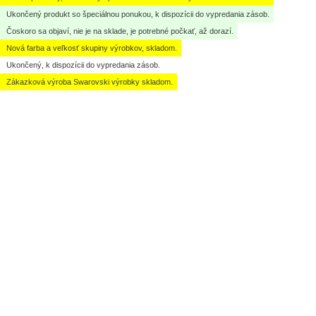
Ukončený produkt so špeciálnou ponukou, k dispozícii do vypredania zásob.
Čoskoro sa objaví, nie je na sklade, je potrebné počkať, až dorazí.
Nová farba a veľkosť skupiny výrobkov, skladom.
Ukončený, k dispozícii do vypredania zásob.
Zákazková výroba Swarovski výrobky skladom.