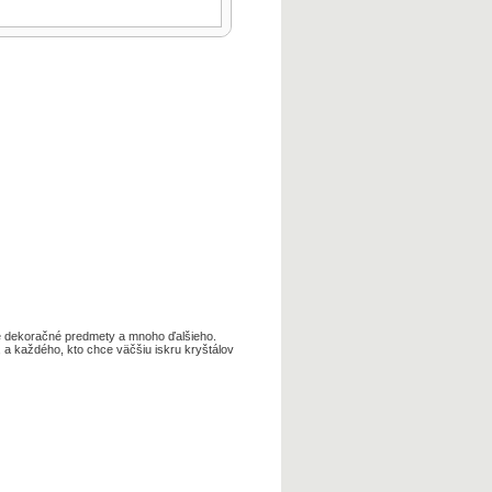
e
dekoračné
predmety
a
mnoho ďalšieho
.
,
a
každého,
kto
chce
väčšiu
iskru
kryštálov