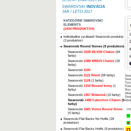
SWAROVSKI
INOVÁCIA
JAR / LETO 2017
KATEGÓRIE SWAROVSKI
ELEMENTS
(2434 PRODUKTOV)
Individuálne vyrábané Swarovski produkty
(3 produktov)
Swarovski Round Stones (9 produktov)
Swarovski
1028 XILION Chaton
(64
farby)
Swarovski
1088 XIRIUS Chaton
(26
farby)
Swarovski
1100
Swarovski
1122 Rivoli
(58 farby)
Swa
Swa
Swarovski
1128
(1 farby)
Tov
Swarovski
1318 Rezané kvety
(1
Polo
Rozs
farby)
Ideá
Swarovski
1357 Brilantná
(10 farby)
Swa
Ideá
Swarovski
1480 Cabochon Chaton
(5
farby)
Le
Swarovski
1681 Vision Round Stone
(5 farby)
Swarovski Flat Backs No Hotfix (28
produktov)
Swarovski Flat Backs Hotfix (9 produktov)