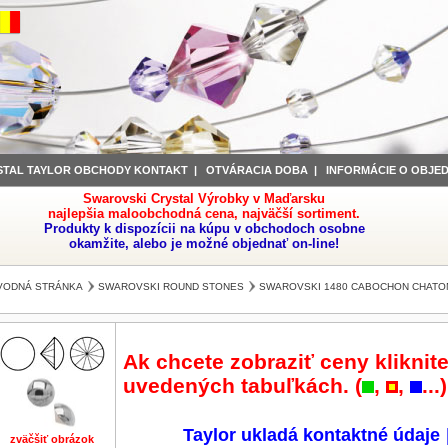
STAL TAYLOR OBCHODY KONTAKT
|
OTVÁRACIA DOBA
|
INFORMÁCIE O OBJE
Swarovski Crystal Výrobky v Maďarsku
najlepšia maloobchodná cena, najväčší sortiment.
Produkty k dispozícii na kúpu v obchodoch osobne
okamžite, alebo je možné objednať on-line!
VODNÁ STRÁNKA
SWAROVSKI ROUND STONES
SWAROVSKI 1480 CABOCHON CHATO
Ak chcete zobraziť ceny kliknite
uvedených tabuľkách. (
,
,
...)
Taylor ukladá kontaktné údaje
zväčšiť obrázok
zväčšiť obrázok
zväčšiť obrázok
zväčšiť obrázok