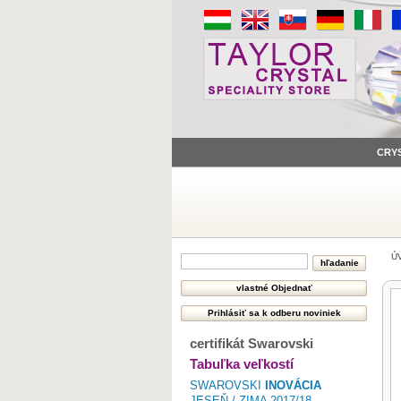
CRY
Ú
certifikát Swarovski
Tabuľka veľkostí
SWAROVSKI
INOVÁCIA
JESEŇ / ZIMA 2017/18