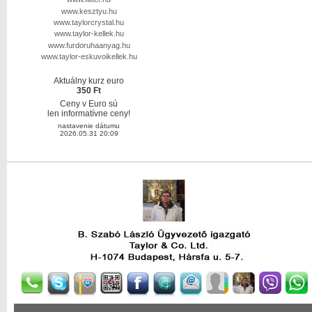
www.kesztyu.hu
www.taylorcrystal.hu
www.taylor-kellek.hu
www.furdoruhaanyag.hu
www.taylor-eskuvoikellek.hu
Aktuálny kurz euro
350 Ft
Ceny v Euro sú
len informatívne ceny!
nastavenie dátumu
2026.05.31 20:09