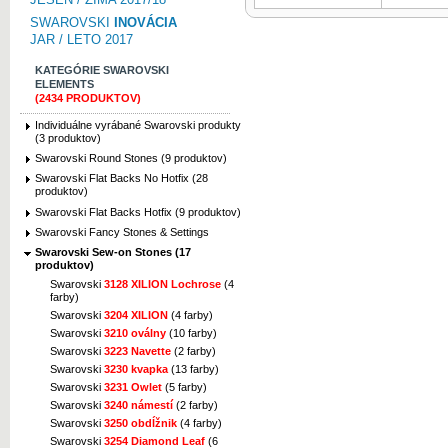
SWAROVSKI
INOVÁCIA
JAR / LETO 2017
KATEGÓRIE SWAROVSKI
ELEMENTS
(2434 PRODUKTOV)
Individuálne vyrábané Swarovski produkty
(3 produktov)
Swarovski Round Stones (9 produktov)
Swarovski Flat Backs No Hotfix (28
produktov)
Swarovski Flat Backs Hotfix (9 produktov)
Swarovski Fancy Stones & Settings
Swarovski Sew-on Stones (17
produktov)
Swarovski
3128 XILION Lochrose
(4
farby)
Swarovski
3204 XILION
(4 farby)
Swarovski
3210 oválny
(10 farby)
Swarovski
3223 Navette
(2 farby)
Swarovski
3230 kvapka
(13 farby)
Swarovski
3231 Owlet
(5 farby)
Swarovski
3240 námestí
(2 farby)
Swarovski
3250 obdĺžnik
(4 farby)
Swarovski
3254 Diamond Leaf
(6