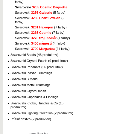
farby)
Swarovski
3255 Cosmic Baguette
Swarovski
3256 Galactic
(5 farby)
Swarovski
3259 Heart Sew-on
(2
farby)
Swarovski
3261 Hexagon
(7 farby)
Swarovski
3265 Cosmic
(7 farby)
Swarovski
3270 trojuholník
(1 farby)
Swarovski
3400 námestí
(4 farby)
Swarovski
3700 Margaréta
(11 farby)
Swarovski Beads (46 produktov)
Swarovski Crystal Pearls (9 produktov)
Swarovski Pendants (56 produktov)
Swarovski Plastic Trimmings
Swarovski Buttons
Swarovski Metal Trimmings
Swarovski Crystal mesh
Swarovski Cupchains & Findings
Swarovski Knobs, Handles & Co (15
produktov)
Swarovski Lighting Collection (2 produktov)
Príslušenstvo (2 produktov)
www.flitter.hu