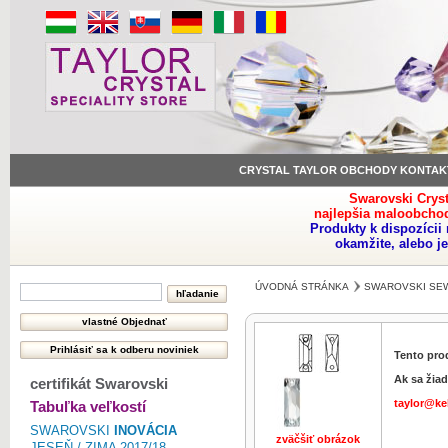
CRYSTAL TAYLOR OBCHODY KONTAK
Swarovski Crys
najlepšia maloobchod
Produkty k dispozíci
okamžite, alebo j
ÚVODNÁ STRÁNKA
SWAROVSKI SE
Tento pro
Ak sa žiad
certifikát Swarovski
taylor@ke
Tabuľka veľkostí
SWAROVSKI
INOVÁCIA
zväčšiť obrázok
JESEŇ / ZIMA 2017/18