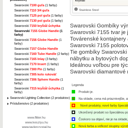
Kryštál
Swarovski
7100 guľa
(1 farby)
Stainless Steel
Swarovski
7110 3/4 guľa
Swarovski
7125 pol guľa
(1 farby)
Swarovski
7130 pol guľa
(1 farby)
Swarovski Gombíky výro
Swarovski
7150 kryštál úchytka
Swarovski 7155 tvar je 
Swarovski
7155 Globe Handle
(1
farby)
Továrenské kontajnery
Swarovski
7156 Globe Handle
(1
farby)
Swarovski 7155 polotov
Swarovski
7157 Globe Handle
Tie gombíky Swarovski
Swarovski
7160 Tube Handle
(2 farby)
nábytku a bytových dop
Swarovski
7165 Inlay
(3 farby)
Ideálnou voľbou pre týc
Swarovski
7170 Insert
(1 farby)
Swarovski
7300 Pin
(1 farby)
Swarovski diamantové ná
Swarovski
7305 kolo rukoväť
Swarovski
7306 Sphere Handle
(1
farby)
Legenda
Swarovski
7315 kryštál úchytka
(1
Produkt je.
farby)
Swarovski Lighting Collection (2 produktov)
Na sklade, cena má priaznivejšie, a
Príslušenstvo (2 produktov)
Nové produkty, nové farby špeciá
Ukončený produkt so špeciálnou po
www.flitter.hu
Čoskoro sa objaví, nie je na sklade
www.kesztyu.hu
Nová farba a veľkosť skupiny výro
www.taylorcrystal.hu