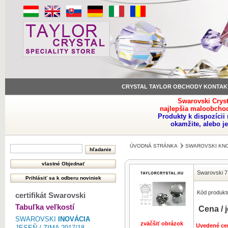
CRYSTAL TAYLOR OBCHODY KONTAK
Swarovski Crys
najlepšia maloobchod
Produkty k dispozíci
okamžite, alebo j
ÚVODNÁ STRÁNKA
SWAROVSKI KNO
Swarovski 7
Kód produkt
certifikát Swarovski
Tabuľka veľkostí
Cena / 
SWAROVSKI
INOVÁCIA
zväčšiť obrázok
Uvedené ce
JESEŇ / ZIMA 2017/18