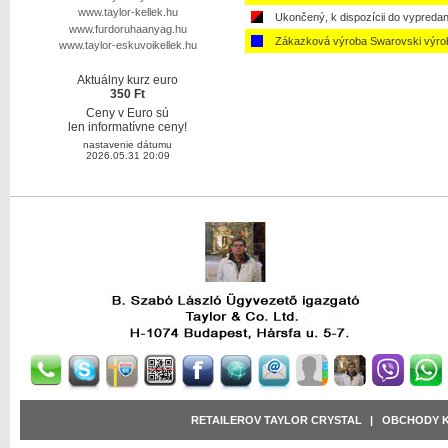
www.taylor-kellek.hu
Ukončený, k dispozícii do vypredan
www.furdoruhaanyag.hu
Zákazková výroba Swarovski výro
www.taylor-eskuvoikellek.hu
Aktuálny kurz euro
350 Ft
Ceny v Euro sú
len informatívne ceny!
nastavenie dátumu
2026.05.31 20:09
RETAILEROV TAYLOR CRYSTAL
|
OBCHODY 