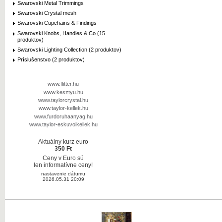
Swarovski Metal Trimmings
Swarovski Crystal mesh
Swarovski Cupchains & Findings
Swarovski Knobs, Handles & Co (15
produktov)
Swarovski Lighting Collection (2 produktov)
Príslušenstvo (2 produktov)
www.flitter.hu
www.kesztyu.hu
www.taylorcrystal.hu
www.taylor-kellek.hu
www.furdoruhaanyag.hu
www.taylor-eskuvoikellek.hu
Aktuálny kurz euro
350 Ft
Ceny v Euro sú
len informatívne ceny!
nastavenie dátumu
2026.05.31 20:09