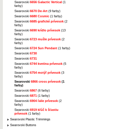
Swarovski
6656 Galactic Vertical
(1
farby)
Swarovski
6670 De-Art
(9 farby)
Swarovski
6680 Cosmic
(1 farby)
Swarovski
6685 grafické prívesok
(2
farby)
Swarovski
6690 krídlo prívesok
(13
farby)
Swarovski
6723 mušle prívesok
(2
farby)
Swarovski
6724 Sun Pendant
(1 farby)
Swarovski
6730
Swarovski
6731
Swarovski
6744 kvetina prívesok
(5
farby)
Swarovski
6754 motýľ prívesok
(3
farby)
Swarovski
6866 cross prívesok
(1
farby)
Swarovski
6867
(6 farby)
Swarovski
6871
(1 farby)
Swarovski
6904 ľalie prívesok
(2
farby)
Swarovski
6919 kľúč k šťastiu
prívesok
(1 farby)
Swarovski Plastic Trimmings
Swarovski Buttons