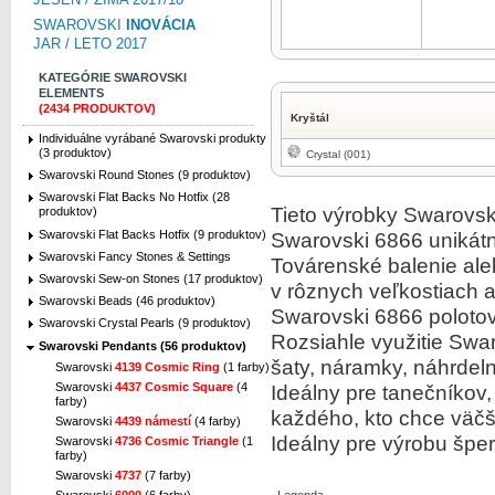
SWAROVSKI
INOVÁCIA
JAR / LETO 2017
KATEGÓRIE SWAROVSKI
ELEMENTS
(2434 PRODUKTOV)
Kryštál
Individuálne vyrábané Swarovski produkty
(3 produktov)
Crystal (001)
Swarovski Round Stones (9 produktov)
Swarovski Flat Backs No Hotfix (28
Tieto výrobky Swarovski
produktov)
Swarovski Flat Backs Hotfix (9 produktov)
Swarovski 6866 unikátn
Swarovski Fancy Stones & Settings
Továrenské balenie ale
Swarovski Sew-on Stones (17 produktov)
v rôznych veľkostiach a
Swarovski Beads (46 produktov)
Swarovski 6866 polotov
Swarovski Crystal Pearls (9 produktov)
Rozsiahle využitie Swa
Swarovski Pendants (56 produktov)
šaty, náramky, náhrde
Swarovski
4139 Cosmic Ring
(1 farby)
Swarovski
4437 Cosmic Square
(4
Ideálny pre tanečníkov,
farby)
každého, kto chce väčši
Swarovski
4439 námestí
(4 farby)
Ideálny pre výrobu šper
Swarovski
4736 Cosmic Triangle
(1
farby)
Swarovski
4737
(7 farby)
Swarovski
6000
(6 farby)