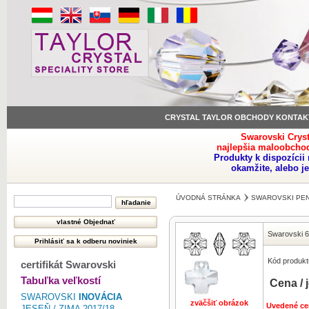
CRYSTAL TAYLOR OBCHODY KONTAK
Swarovski Crys
najlepšia maloobchod
Produkty k dispozíci
okamžite, alebo j
ÚVODNÁ STRÁNKA
SWAROVSKI PE
Swarovski 6
Kód produkt
certifikát Swarovski
Tabuľka veľkostí
Cena / 
SWAROVSKI
INOVÁCIA
zväčšiť obrázok
Uvedené ce
JESEŇ / ZIMA 2017/18