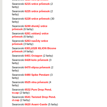
Swarovski
6215 srdce prívesok
(2
farby)
Swarovski
6225 srdce prívesok
(2
farby)
Swarovski
6228 srdce prívesok
(30
farby)
Swarovski
6240 divoký srdce
prívesok
(6 farby)
Swarovski
6261 oddaný srdce
prívesok
(6 farby)
Swarovski
6263 navždy srdce
prívesok
(3 farby)
Swarovski
6301,6328 XILION Bicone
prívesok
(4 farby)
Swarovski
6401 Octagon
(2 farby)
Swarovski
6428 kolo prívesok
(3
farby)
Swarovski
6470 elipsa prívesok
(2
farby)
Swarovski
6480 Spike Pendant
(3
farby)
Swarovski
6525 vlna prívesok
(4
farby)
Swarovski
6532 Pure Drop Pend.
tr.cap
(2 farby)
Swarovski
6541 Twisted Drop Pend.
cl.cap
(2 farby)
Swarovski
6620 Avant-Garde
(5 farby)