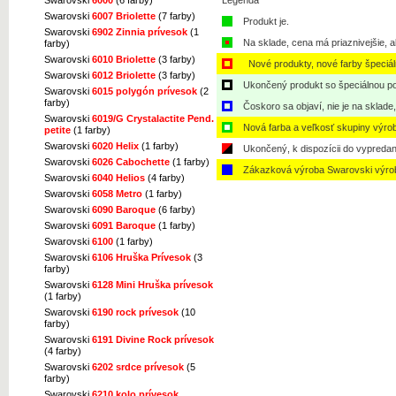
Legenda
Swarovski
6007 Briolette
(7 farby)
Produkt je.
Swarovski
6902 Zinnia prívesok
(1
Na sklade, cena má priaznivejšie, a
farby)
Swarovski
6010 Briolette
(3 farby)
Nové produkty, nové farby špeciá
Swarovski
6012 Briolette
(3 farby)
Ukončený produkt so špeciálnou po
Swarovski
6015 polygón prívesok
(2
farby)
Čoskoro sa objaví, nie je na sklade
Swarovski
6019/G Crystalactite Pend.
Nová farba a veľkosť skupiny výro
petite
(1 farby)
Swarovski
6020 Helix
(1 farby)
Ukončený, k dispozícii do vypredan
Swarovski
6026 Cabochette
(1 farby)
Zákazková výroba Swarovski výro
Swarovski
6040 Helios
(4 farby)
Swarovski
6058 Metro
(1 farby)
Swarovski
6090 Baroque
(6 farby)
Swarovski
6091 Baroque
(1 farby)
Swarovski
6100
(1 farby)
Swarovski
6106 Hruška Prívesok
(3
farby)
Swarovski
6128 Mini Hruška prívesok
(1 farby)
Swarovski
6190 rock prívesok
(10
farby)
Swarovski
6191 Divine Rock prívesok
(4 farby)
Swarovski
6202 srdce prívesok
(5
farby)
Swarovski
6210 kolo prívesok