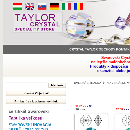
CRYSTAL TAYLOR OBCHODY KONTAK
Swarovski Crys
najlepšia maloobchod
Produkty k dispozíci
okamžite, alebo j
ÚVODNÁ STRÁNKA
INDIVIDUÁLNE 
1122
-
ss 39
16 mm
2058
-
ss 
certifikát Swarovski
Tabuľka veľkostí
SWAROVSKI
INOVÁCIA
JESEŇ / ZIMA 2017/18