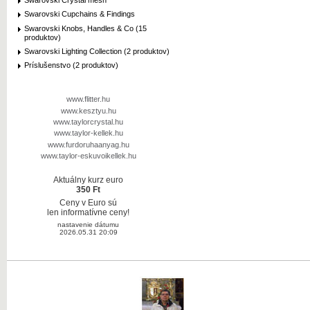
Swarovski Crystal mesh
Swarovski Cupchains & Findings
Swarovski Knobs, Handles & Co (15
produktov)
Swarovski Lighting Collection (2 produktov)
Príslušenstvo (2 produktov)
www.flitter.hu
www.kesztyu.hu
www.taylorcrystal.hu
www.taylor-kellek.hu
www.furdoruhaanyag.hu
www.taylor-eskuvoikellek.hu
Aktuálny kurz euro
350 Ft
Ceny v Euro sú
len informatívne ceny!
nastavenie dátumu
2026.05.31 20:09