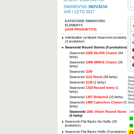
SWAROVSKI
INOVÁCIA
JAR / LETO 2017
KATEGÓRIE SWAROVSKI
ELEMENTS
(2434 PRODUKTOV)
Individuálne vyrábané Swarovski produkty
(3 produktov)
Swarovski Round Stones (9 produktov)
Swarovski
1028 XILION Chaton
(64
farby)
Swarovski
1088 XIRIUS Chaton
(26
farby)
Swarovski
1100
Swarovski
1122 Rivoli
(58 farby)
Swa
Swa
Swarovski
1128
(1 farby)
Tov
Swarovski
1318 Rezané kvety
(1
Polo
Rozs
farby)
Ideá
Swarovski
1357 Brilantná
(10 farby)
Swa
Ideá
Swarovski
1480 Cabochon Chaton
(5
farby)
Le
Swarovski
1681 Vision Round Stone
(5 farby)
Swarovski Flat Backs No Hotfix (28
produktov)
Swarovski Flat Backs Hotfix (9 produktov)