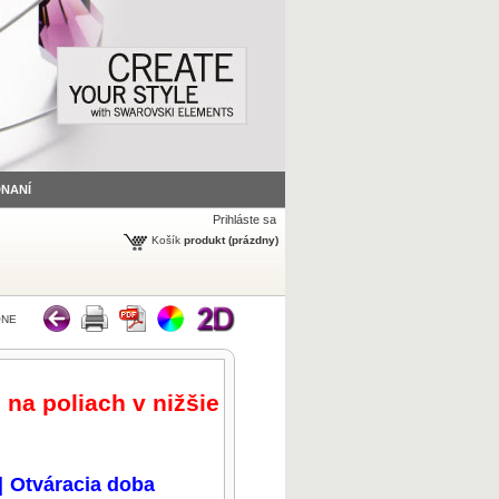
DNANÍ
Prihláste sa
Košík
produkt
(prázdny)
ONE
 na poliach v nižšie
|
Otváracia doba
zväčšiť obrázok