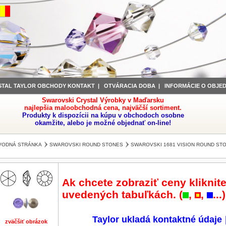
STAL TAYLOR OBCHODY KONTAKT
|
OTVÁRACIA DOBA
|
INFORMÁCIE O OBJE
Swarovski Crystal Výrobky v Maďarsku
najlepšia maloobchodná cena, najväčší sortiment.
Produkty k dispozícii na kúpu v obchodoch osobne
okamžite, alebo je možné objednať on-line!
VODNÁ STRÁNKA
SWAROVSKI ROUND STONES
SWAROVSKI 1681 VISION ROUND ST
Ak chcete zobraziť ceny kliknite
uvedených tabuľkách. (
,
,
...)
Taylor ukladá kontaktné údaje
zväčšiť obrázok
zväčšiť obrázok
zväčšiť obrázok
zväčšiť obrázok