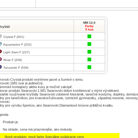
MM 12,0
Farby
Kryštál
5 kus
Crystal F (001)
Aquamarine F (202)
Light Siam F (227)
Rose F (209)
Tanzanite F (539)
rovski
Crystal
produkt
extrémne
jasné a
šumivé
s
lomu
.
rovski
1681
tvar je
jedinečný
.
árenské
kontajnery
alebo
kusy
je
možné zakúpiť
.
tovar
produkt
Swarovski
1.681
Swarovski
dobre
kombinovať
s
inými výrobkami
.
iahle využívanie
kryštály
Swarovski
zdobené
fotorámik
, tanečné
kostýmy,
doplnky
,
domác
lny
pre tanečníkov
,
pre
krasokorčuľovanie
,
rytmické
gymnastiky
,
západnej
nosenie,
nevesty
rovski
.
lny pre výrobu
šperkov,
ako
Swarovski
Diamantové
brúsne
približnú
kvalitu
.
genda
Produkt je.
Na sklade, cena má priaznivejšie, ako inokedy.
Nové produkty, nové farby špeciálne uvádzacie ceny.