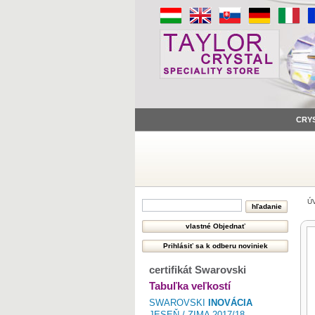
CRY
Ú
certifikát Swarovski
Tabuľka veľkostí
SWAROVSKI
INOVÁCIA
JESEŇ / ZIMA 2017/18