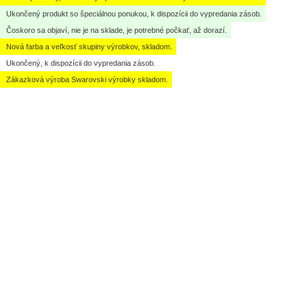
Ukončený produkt so špeciálnou ponukou, k dispozícii do vypredania zásob.
Čoskoro sa objaví, nie je na sklade, je potrebné počkať, až dorazí.
Nová farba a veľkosť skupiny výrobkov, skladom.
Ukončený, k dispozícii do vypredania zásob.
Zákazková výroba Swarovski výrobky skladom.