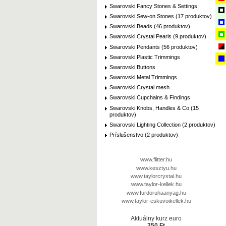
Swarovski Fancy Stones & Settings
Swarovski Sew-on Stones (17 produktov)
Swarovski Beads (46 produktov)
Swarovski Crystal Pearls (9 produktov)
Swarovski Pendants (56 produktov)
Swarovski Plastic Trimmings
Swarovski Buttons
Swarovski Metal Trimmings
Swarovski Crystal mesh
Swarovski Cupchains & Findings
Swarovski Knobs, Handles & Co (15
produktov)
Swarovski Lighting Collection (2 produktov)
Príslušenstvo (2 produktov)
www.flitter.hu
www.kesztyu.hu
www.taylorcrystal.hu
www.taylor-kellek.hu
www.furdoruhaanyag.hu
www.taylor-eskuvoikellek.hu
Aktuálny kurz euro
350 Ft