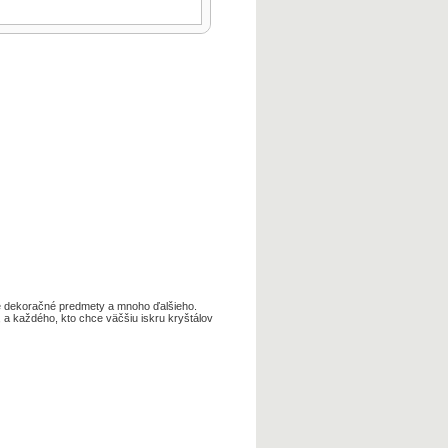
e
dekoračné
predmety
a
mnoho ďalšieho
.
,
a
každého,
kto
chce
väčšiu
iskru
kryštálov