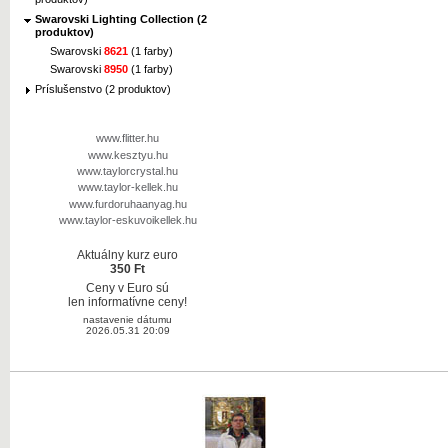
Swarovski Lighting Collection (2
produktov)
Swarovski
8621
(1 farby)
Swarovski
8950
(1 farby)
Príslušenstvo (2 produktov)
www.flitter.hu
www.kesztyu.hu
www.taylorcrystal.hu
www.taylor-kellek.hu
www.furdoruhaanyag.hu
www.taylor-eskuvoikellek.hu
Aktuálny kurz euro
350 Ft
Ceny v Euro sú
len informatívne ceny!
nastavenie dátumu
2026.05.31 20:09