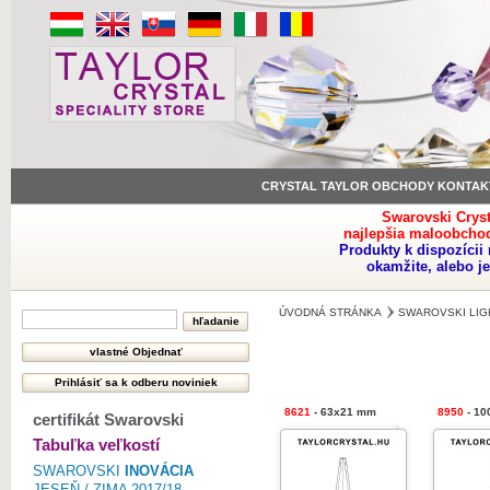
CRYSTAL TAYLOR OBCHODY KONTAK
Swarovski Crys
najlepšia maloobchod
Produkty k dispozíci
okamžite, alebo j
ÚVODNÁ STRÁNKA
SWAROVSKI LIG
8621
- 63x21 mm
8950
- 10
certifikát Swarovski
Tabuľka veľkostí
SWAROVSKI
INOVÁCIA
JESEŇ / ZIMA 2017/18