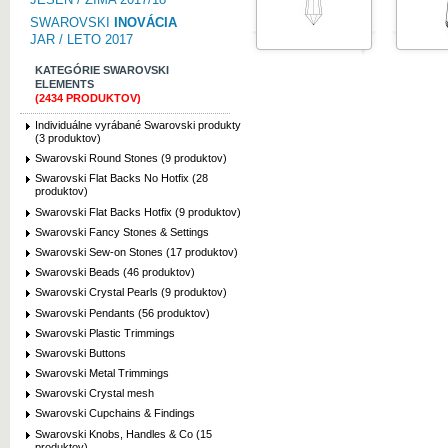
SWAROVSKI
INOVÁCIA
JAR / LETO 2017
KATEGÓRIE SWAROVSKI
ELEMENTS
(2434 PRODUKTOV)
Individuálne vyrábané Swarovski produkty
(3 produktov)
Swarovski Round Stones (9 produktov)
Swarovski Flat Backs No Hotfix (28
produktov)
Swarovski Flat Backs Hotfix (9 produktov)
Swarovski Fancy Stones & Settings
Swarovski Sew-on Stones (17 produktov)
Swarovski Beads (46 produktov)
Swarovski Crystal Pearls (9 produktov)
Swarovski Pendants (56 produktov)
Swarovski Plastic Trimmings
Swarovski Buttons
Swarovski Metal Trimmings
Swarovski Crystal mesh
Swarovski Cupchains & Findings
Swarovski Knobs, Handles & Co (15
produktov)