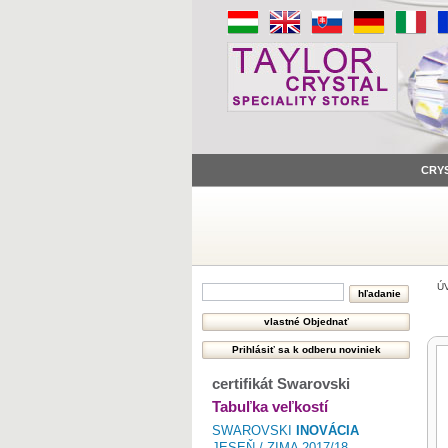
CRY
Ú
certifikát Swarovski
Tabuľka veľkostí
SWAROVSKI
INOVÁCIA
JESEŇ / ZIMA 2017/18