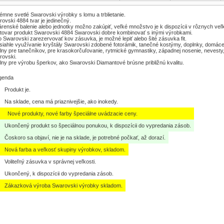
émne svetlé Swarovski výrobky s lomu a trblietanie.
ovski 4884 tvar je jedinečný.
renské balenie alebo jednotky možno zakúpiť, veľké množstvo je k dispozícii v rôznych veľk
tovar produkt Swarovski 4884 Swarovski dobre kombinovať s inými výrobkami.
o Swarovski zarezervovať kov zásuvka, je možné lepiť alebo šité zásuvka fit.
iahle využívanie kryštály Swarovski zdobené fotorámik, tanečné kostýmy, doplnky, domác
lny pre tanečníkov, pre krasokorčuľovanie, rytmické gymnastiky, západnej nosenie, nevesty,
rovski.
lny pre výrobu šperkov, ako Swarovski Diamantové brúsne približnú kvalitu.
genda
Produkt je.
Na sklade, cena má priaznivejšie, ako inokedy.
Nové produkty, nové farby špeciálne uvádzacie ceny.
Ukončený produkt so špeciálnou ponukou, k dispozícii do vypredania zásob.
Čoskoro sa objaví, nie je na sklade, je potrebné počkať, až dorazí.
Nová farba a veľkosť skupiny výrobkov, skladom.
Voliteľný zásuvka v správnej veľkosti.
Ukončený, k dispozícii do vypredania zásob.
Zákazková výroba Swarovski výrobky skladom.