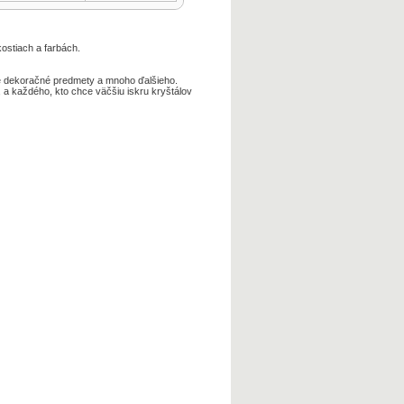
ostiach a farbách.
e dekoračné predmety a mnoho ďalšieho.
 a každého, kto chce väčšiu iskru kryštálov