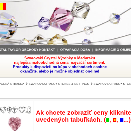
STAL TAYLOR OBCHODY KONTAKT
|
OTVÁRACIA DOBA
|
INFORMÁCIE O OBJE
Swarovski Crystal Výrobky v Maďarsku
najlepšia maloobchodná cena, najväčší sortiment.
Produkty k dispozícii na kúpu v obchodoch osobne
okamžite, alebo je možné objednať on-line!
VODNÁ STRÁNKA
SWAROVSKI FANCY STONES & SETTINGS
SWAROVSKI FANCY STO
Ak chcete zobraziť ceny kliknite
uvedených tabuľkách. (
,
,
...)