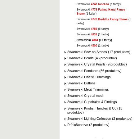
Swarovski
4745 hviezda
(6 farby)
Swarovski
4778 Fatima Hand Fancy
Stone
(1 farby)
Swarovski
4778 Buddha Fancy Stone
(1
farby)
Swarovski
4789
(5 farby)
Swarovski
4831
(1 farby)
Swarovski
4884
(11 farby)
Swarovski
4500
(1 farby)
Swarovski Sew-on Stones (17 produktov)
Swarovski Beads (46 produktov)
Swarovski Crystal Pearls (9 produktov)
Swarovski Pendants (56 produktov)
Swarovski Plastic Trimmings
Swarovski Buttons
Swarovski Metal Trimmings
Swarovski Crystal mesh
Swarovski Cupchains & Findings
Swarovski Knobs, Handles & Co (15
produktov)
Swarovski Lighting Collection (2 produktov)
Príslušenstvo (2 produktov)