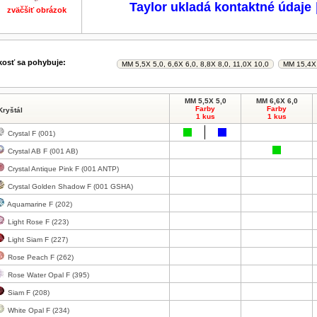
Taylor ukladá kontaktné údaje
zväčšiť obrázok
zväčšiť obrázok
zväčšiť obrázok
zväčšiť obrázok
kosť sa pohybuje:
MM 5,5X 5,0
MM 6,6X 6,0
Farby
Farby
Kryštál
1 kus
1 kus
Crystal F (001)
Crystal AB F (001 AB)
Crystal Antique Pink F (001 ANTP)
Crystal Golden Shadow F (001 GSHA)
Aquamarine F (202)
Light Rose F (223)
Light Siam F (227)
Rose Peach F (262)
Rose Water Opal F (395)
Siam F (208)
White Opal F (234)