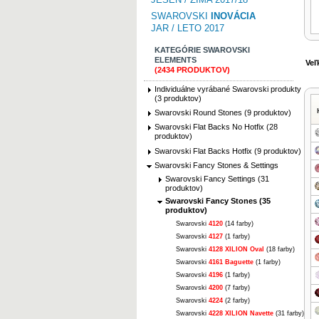
SWAROVSKI
INOVÁCIA
JAR / LETO 2017
KATEGÓRIE SWAROVSKI
ELEMENTS
Veľ
(2434 PRODUKTOV)
Individuálne vyrábané Swarovski produkty
(3 produktov)
Swarovski Round Stones (9 produktov)
Swarovski Flat Backs No Hotfix (28
produktov)
Swarovski Flat Backs Hotfix (9 produktov)
Swarovski Fancy Stones & Settings
Swarovski Fancy Settings (31
produktov)
Swarovski Fancy Stones (35
produktov)
Swarovski
4120
(14 farby)
Swarovski
4127
(1 farby)
Swarovski
4128 XILION Oval
(18 farby)
Swarovski
4161 Baguette
(1 farby)
Swarovski
4196
(1 farby)
Swarovski
4200
(7 farby)
Swarovski
4224
(2 farby)
Swarovski
4228 XILION Navette
(31 farby)