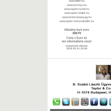
www.flitter.hu
www.kesztyu.hu
www.taylorcrystal.hu
www.taylor-kellek.hu
www.furdoruhaanyag.hu
www.taylor-eskuvoikellek.hu
Aktuálny kurz euro
350 Ft
Ceny v Euro sú
len informatívne ceny!
nastavenie dátumu
2026.05.31 20:09