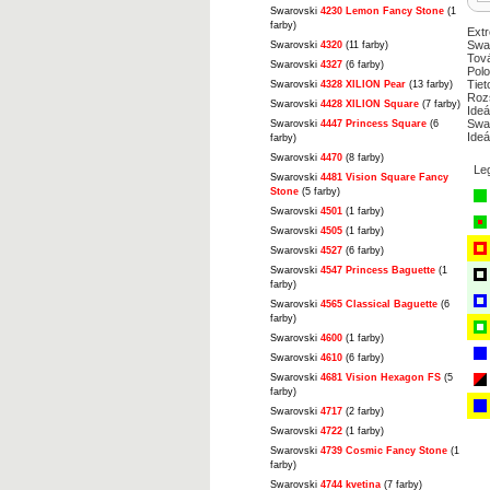
Swarovski
4230 Lemon Fancy Stone
(1
farby)
Extr
Swar
Swarovski
4320
(11 farby)
Tová
Swarovski
4327
(6 farby)
Polo
Tiet
Swarovski
4328 XILION Pear
(13 farby)
Rozs
Swarovski
4428 XILION Square
(7 farby)
Ideá
Swa
Swarovski
4447 Princess Square
(6
Ideá
farby)
Swarovski
4470
(8 farby)
Le
Swarovski
4481 Vision Square Fancy
Stone
(5 farby)
Swarovski
4501
(1 farby)
Swarovski
4505
(1 farby)
Swarovski
4527
(6 farby)
Swarovski
4547 Princess Baguette
(1
farby)
Swarovski
4565 Classical Baguette
(6
farby)
Swarovski
4600
(1 farby)
Swarovski
4610
(6 farby)
Swarovski
4681 Vision Hexagon FS
(5
farby)
Swarovski
4717
(2 farby)
Swarovski
4722
(1 farby)
Swarovski
4739 Cosmic Fancy Stone
(1
farby)
Swarovski
4744 kvetina
(7 farby)