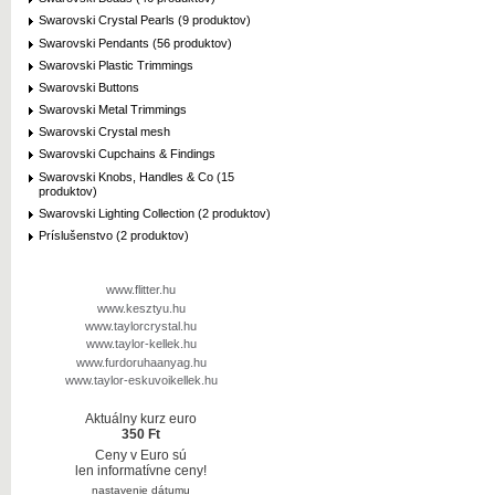
Swarovski Crystal Pearls (9 produktov)
Swarovski Pendants (56 produktov)
Swarovski Plastic Trimmings
Swarovski Buttons
Swarovski Metal Trimmings
Swarovski Crystal mesh
Swarovski Cupchains & Findings
Swarovski Knobs, Handles & Co (15
produktov)
Swarovski Lighting Collection (2 produktov)
Príslušenstvo (2 produktov)
www.flitter.hu
www.kesztyu.hu
www.taylorcrystal.hu
www.taylor-kellek.hu
www.furdoruhaanyag.hu
www.taylor-eskuvoikellek.hu
Aktuálny kurz euro
350 Ft
Ceny v Euro sú
len informatívne ceny!
nastavenie dátumu