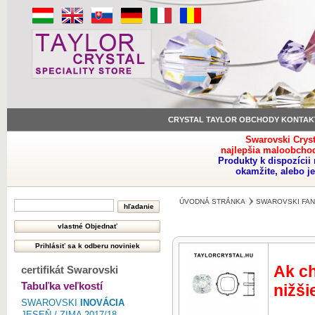
CRYSTAL TAYLOR OBCHODY KONTAK
Swarovski Crys
najlepšia maloobchod
Produkty k dispozíci
okamžite, alebo j
ÚVODNÁ STRÁNKA
SWAROVSKI FAN
Ak ch
certifikát Swarovski
Tabuľka veľkostí
nižši
SWAROVSKI
INOVÁCIA
JESEŇ / ZIMA 2017/18