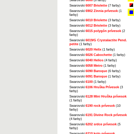
Swarovski
6007 Briolette
(7 farby)
Swarovski
6902 Zinnia prívesok
(1
farby)
Swarovski
6010 Briolette
(3 farby)
Swarovski
6012 Briolette
(3 farby)
Swarovski
6015 polygón prívesok
(2
farby)
Swarovski
6019/G Crystalactite Pend.
petite
(1 farby)
Swarovski
6020 Helix
(1 farby)
Swarovski
6026 Cabochette
(1 farby)
Swarovski
6040 Helios
(4 farby)
Swarovski
6058 Metro
(1 farby)
Swarovski
6090 Baroque
(6 farby)
Swarovski
6091 Baroque
(1 farby)
Swarovski
6100
(1 farby)
Swarovski
6106 Hruška Prívesok
(3
farby)
Swarovski
6128 Mini Hruška prívesok
(1 farby)
Swarovski
6190 rock prívesok
(10
farby)
Swarovski
6191 Divine Rock prívesok
(4 farby)
Swarovski
6202 srdce prívesok
(5
farby)
Swarovski
6210 kolo prívesok