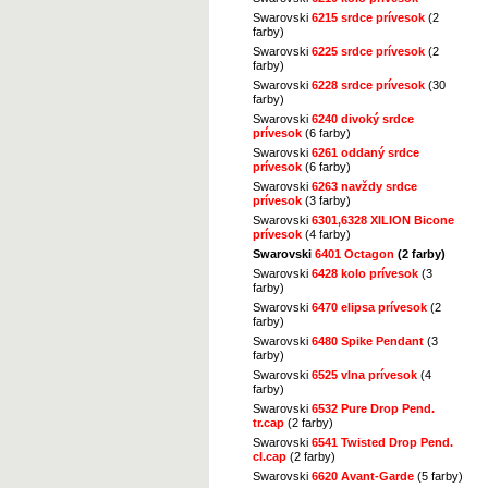
Swarovski
6215 srdce prívesok
(2
farby)
Swarovski
6225 srdce prívesok
(2
farby)
Swarovski
6228 srdce prívesok
(30
farby)
Swarovski
6240 divoký srdce
prívesok
(6 farby)
Swarovski
6261 oddaný srdce
prívesok
(6 farby)
Swarovski
6263 navždy srdce
prívesok
(3 farby)
Swarovski
6301,6328 XILION Bicone
prívesok
(4 farby)
Swarovski
6401 Octagon
(2 farby)
Swarovski
6428 kolo prívesok
(3
farby)
Swarovski
6470 elipsa prívesok
(2
farby)
Swarovski
6480 Spike Pendant
(3
farby)
Swarovski
6525 vlna prívesok
(4
farby)
Swarovski
6532 Pure Drop Pend.
tr.cap
(2 farby)
Swarovski
6541 Twisted Drop Pend.
cl.cap
(2 farby)
Swarovski
6620 Avant-Garde
(5 farby)