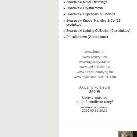
Swarovski Metal Trimmings
Swarovski Crystal mesh
Swarovski Cupchains & Findings
Swarovski Knobs, Handles & Co (15
produktov)
Swarovski Lighting Collection (2 produktov)
Príslušenstvo (2 produktov)
www.flitter.hu
www.kesztyu.hu
www.taylorcrystal.hu
www.taylor-kellek.hu
www.furdoruhaanyag.hu
www.taylor-eskuvoikellek.hu
Aktuálny kurz euro
350 Ft
Ceny v Euro sú
len informatívne ceny!
nastavenie dátumu
2026.05.31 20:09