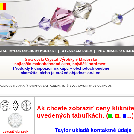
STAL TAYLOR OBCHODY KONTAKT
|
OTVÁRACIA DOBA
|
INFORMÁCIE O OBJE
Swarovski Crystal Výrobky v Maďarsku
najlepšia maloobchodná cena, najväčší sortiment.
Produkty k dispozícii na kúpu v obchodoch osobne
okamžite, alebo je možné objednať on-line!
VODNÁ STRÁNKA
SWAROVSKI PENDANTS
SWAROVSKI 6401 OCTAGON
Ak chcete zobraziť ceny kliknite
uvedených tabuľkách. (
,
,
...)
Taylor ukladá kontaktné údaje
zväčšiť obrázok
zväčšiť obrázok
zväčšiť obrázok