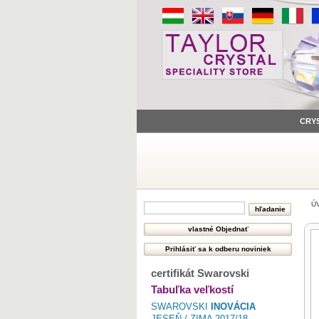
CRY
Ú
certifikát Swarovski
Tabuľka veľkostí
SWAROVSKI
INOVÁCIA
JESEŇ / ZIMA 2017/18