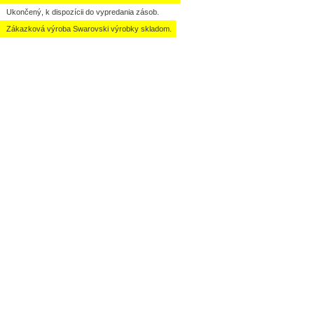
Ukončený, k dispozícii do vypredania zásob.
Zákazková výroba Swarovski výrobky skladom.