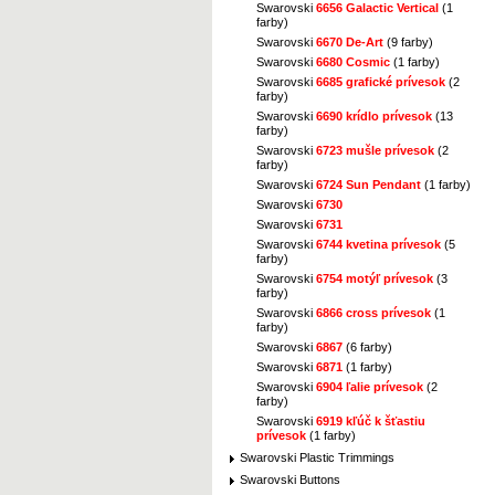
Swarovski
6656 Galactic Vertical
(1
farby)
Swarovski
6670 De-Art
(9 farby)
Swarovski
6680 Cosmic
(1 farby)
Swarovski
6685 grafické prívesok
(2
farby)
Swarovski
6690 krídlo prívesok
(13
farby)
Swarovski
6723 mušle prívesok
(2
farby)
Swarovski
6724 Sun Pendant
(1 farby)
Swarovski
6730
Swarovski
6731
Swarovski
6744 kvetina prívesok
(5
farby)
Swarovski
6754 motýľ prívesok
(3
farby)
Swarovski
6866 cross prívesok
(1
farby)
Swarovski
6867
(6 farby)
Swarovski
6871
(1 farby)
Swarovski
6904 ľalie prívesok
(2
farby)
Swarovski
6919 kľúč k šťastiu
prívesok
(1 farby)
Swarovski Plastic Trimmings
Swarovski Buttons