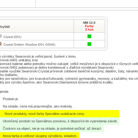
MM 12,0
Farby
Kryštál
2 kus
Crystal (001)
Crystal Golden Shadow (001 GSHA)
o výrobky Swarovski je veľmi jasné, šumivé s lomu.
ovski 6401 unikátny tvar.
renské balenie alebo jednotky možno zakúpiť, veľké množstvo je k dispozícii v rôznych veľk
ovski 6401 polotovaru je dobre kombinovať s ďalšími výrobkami Swarovski.
iahle využitie Swarovski Crystal prívesok zdobené tanečné kostýmy, diadém, šaty, náram
ho ďalšieho.
lny pre tanečníkov, pre krasokorčuľovanie, rytmické gymnastiky, nevesty, a každého, kto ch
lny pre výrobu šperkov, ako Swarovski Diamantové brúsne približnú kvalitu.
genda
Produkt je.
Na sklade, cena má priaznivejšie, ako inokedy.
Nové produkty, nové farby špeciálne uvádzacie ceny.
Ukončený produkt so špeciálnou ponukou, k dispozícii do vypredania zásob.
Čoskoro sa objaví, nie je na sklade, je potrebné počkať, až dorazí.
Nová farba a veľkosť skupiny výrobkov, skladom.