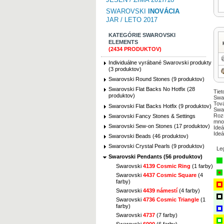
SWAROVSKI
INOVÁCIA
JAR / LETO 2017
KATEGÓRIE SWAROVSKI
ELEMENTS
(2434 PRODUKTOV)
Individuálne vyrábané Swarovski produkty
(3 produktov)
Swarovski Round Stones (9 produktov)
Swarovski Flat Backs No Hotfix (28
Tiet
produktov)
Swar
Tová
Swarovski Flat Backs Hotfix (9 produktov)
Swar
Rozs
Swarovski Fancy Stones & Settings
mno
Swarovski Sew-on Stones (17 produktov)
Ideá
Ideá
Swarovski Beads (46 produktov)
Swarovski Crystal Pearls (9 produktov)
Le
Swarovski Pendants (56 produktov)
Swarovski
4139 Cosmic Ring
(1 farby)
Swarovski
4437 Cosmic Square
(4
farby)
Swarovski
4439 námestí
(4 farby)
Swarovski
4736 Cosmic Triangle
(1
farby)
Swarovski
4737
(7 farby)
Swarovski
6000
(6 farby)