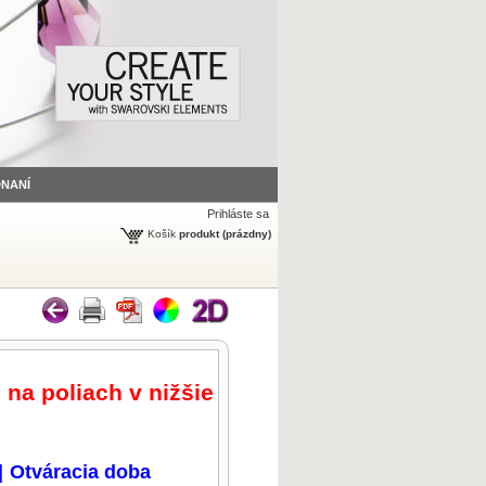
DNANÍ
Prihláste sa
Košík
produkt
(prázdny)
 na poliach v nižšie
|
Otváracia doba