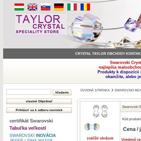
CRYSTAL TAYLOR OBCHODY KONTAK
Swarovski Crys
najlepšia maloobchod
Produkty k dispozíci
okamžite, alebo j
ÚVODNÁ STRÁNKA
SWAROVSKI BE
Swarovski 
Kód produkt
certifikát Swarovski
Tabuľka veľkostí
Cena / 
SWAROVSKI
INOVÁCIA
zväčšiť obrázok
Uvedené ce
JESEŇ / ZIMA 2017/18