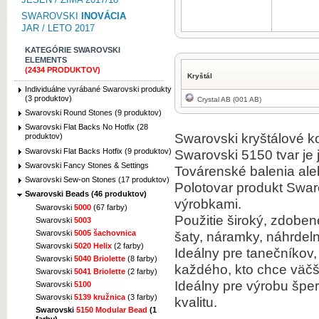
SWAROVSKI
INOVÁCIA
JAR / LETO 2017
KATEGÓRIE SWAROVSKI
ELEMENTS
(2434 PRODUKTOV)
Kryštál
Individuálne vyrábané Swarovski produkty
(3 produktov)
Crystal AB (001 AB)
Swarovski Round Stones (9 produktov)
Swarovski Flat Backs No Hotfix (28
Swarovski kryštálové k
produktov)
Swarovski Flat Backs Hotfix (9 produktov)
Swarovski 5150 tvar je 
Swarovski Fancy Stones & Settings
Továrenské balenia ale
Swarovski Sew-on Stones (17 produktov)
Polotovar produkt Swar
Swarovski Beads (46 produktov)
výrobkami.
Swarovski
5000
(67 farby)
Použitie široký, zdobe
Swarovski
5003
šaty, náramky, náhrde
Swarovski
5005 šachovnica
Swarovski
5020 Helix
(2 farby)
Ideálny pre tanečníkov,
Swarovski
5040 Briolette
(8 farby)
každého, kto chce väčši
Swarovski
5041 Briolette
(2 farby)
Ideálny pre výrobu špe
Swarovski
5100
Swarovski
5139 kružnica
(3 farby)
kvalitu.
Swarovski
5150 Modular Bead
(1