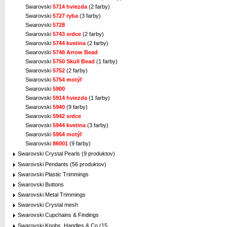
Swarovski
5714 hviezda
(2 farby)
Swarovski
5727 ryba
(3 farby)
Swarovski
5728
Swarovski
5743 srdce
(2 farby)
Swarovski
5744 kvetina
(2 farby)
Swarovski
5748 Arrow Bead
Swarovski
5750 Skull Bead
(1 farby)
Swarovski
5752
(2 farby)
Swarovski
5754 motýľ
Swarovski
5900
Swarovski
5914 hviezda
(1 farby)
Swarovski
5940
(9 farby)
Swarovski
5942 srdce
Swarovski
5944 kvetina
(3 farby)
Swarovski
5954 motýľ
Swarovski
86001
(9 farby)
Swarovski Crystal Pearls (9 produktov)
Swarovski Pendants (56 produktov)
Swarovski Plastic Trimmings
Swarovski Buttons
Swarovski Metal Trimmings
Swarovski Crystal mesh
Swarovski Cupchains & Findings
Swarovski Knobs, Handles & Co (15