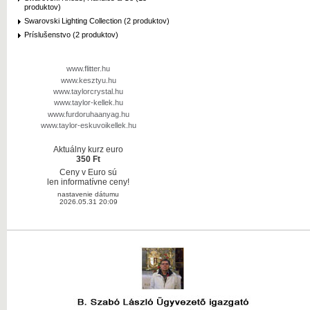
produktov)
Swarovski Lighting Collection (2 produktov)
Príslušenstvo (2 produktov)
www.flitter.hu
www.kesztyu.hu
www.taylorcrystal.hu
www.taylor-kellek.hu
www.furdoruhaanyag.hu
www.taylor-eskuvoikellek.hu
Aktuálny kurz euro
350 Ft
Ceny v Euro sú
len informatívne ceny!
nastavenie dátumu
2026.05.31 20:09