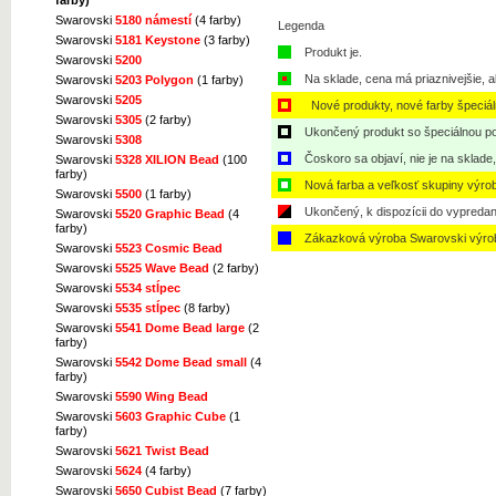
farby)
Swarovski
5180 námestí
(4 farby)
Legenda
Swarovski
5181 Keystone
(3 farby)
Produkt je.
Swarovski
5200
Na sklade, cena má priaznivejšie, a
Swarovski
5203 Polygon
(1 farby)
Swarovski
5205
Nové produkty, nové farby špeciá
Swarovski
5305
(2 farby)
Ukončený produkt so špeciálnou po
Swarovski
5308
Čoskoro sa objaví, nie je na sklade
Swarovski
5328 XILION Bead
(100
farby)
Nová farba a veľkosť skupiny výro
Swarovski
5500
(1 farby)
Ukončený, k dispozícii do vypredan
Swarovski
5520 Graphic Bead
(4
farby)
Zákazková výroba Swarovski výro
Swarovski
5523 Cosmic Bead
Swarovski
5525 Wave Bead
(2 farby)
Swarovski
5534 stĺpec
Swarovski
5535 stĺpec
(8 farby)
Swarovski
5541 Dome Bead large
(2
farby)
Swarovski
5542 Dome Bead small
(4
farby)
Swarovski
5590 Wing Bead
Swarovski
5603 Graphic Cube
(1
farby)
Swarovski
5621 Twist Bead
Swarovski
5624
(4 farby)
Swarovski
5650 Cubist Bead
(7 farby)