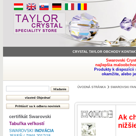
CRYSTAL TAYLOR OBCHODY KONTAK
Swarovski Crys
najlepšia maloobchod
Produkty k dispozíci
okamžite, alebo j
ÚVODNÁ STRÁNKA
SWAROVSKI FAN
Ak ch
certifikát Swarovski
Tabuľka veľkostí
nižši
SWAROVSKI
INOVÁCIA
JESEŇ / ZIMA 2017/18