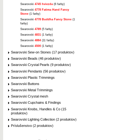
Swarovski
4745 hviezda
(6 farby)
Swarovski
4778 Fatima Hand Fancy
Stone
(1 farby)
Swarovski
4778 Buddha Fancy Stone
(1
farby)
Swarovski
4789
(5 farby)
Swarovski
4831
(1 farby)
Swarovski
4884
(11 farby)
Swarovski
4500
(1 farby)
Swarovski Sew-on Stones (17 produktov)
Swarovski Beads (46 produktov)
Swarovski Crystal Pearls (9 produktov)
Swarovski Pendants (56 produktov)
Swarovski Plastic Trimmings
Swarovski Buttons
Swarovski Metal Trimmings
Swarovski Crystal mesh
Swarovski Cupchains & Findings
Swarovski Knobs, Handles & Co (15
produktov)
Swarovski Lighting Collection (2 produktov)
Príslušenstvo (2 produktov)