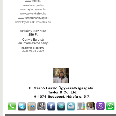
www.flitter.hu
www.kesztyu.hu
www.taylorcrystal.hu
www.taylor-kellek.hu
www.furdoruhaanyag.hu
www.taylor-eskuvoikellek.hu
Aktuálny kurz euro
350 Ft
Ceny v Euro sú
len informatívne ceny!
nastavenie dátumu
2026.05.31 20:09