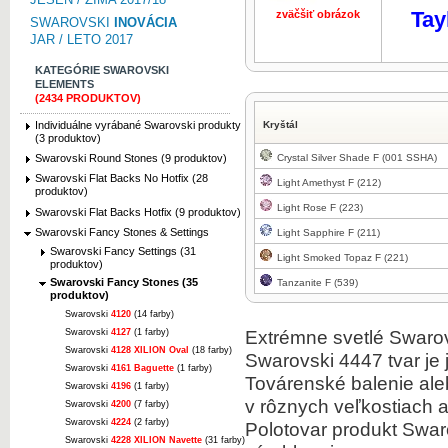
Tay
zväčšiť obrázok
zväčšiť obr
SWAROVSKI
INOVÁCIA
JAR / LETO 2017
KATEGÓRIE SWAROVSKI
ELEMENTS
(2434 PRODUKTOV)
Individuálne vyrábané Swarovski produkty
Kryštál
(3 produktov)
Crystal Silver Shade F (001 SSHA)
Swarovski Round Stones (9 produktov)
Swarovski Flat Backs No Hotfix (28
Light Amethyst F (212)
produktov)
Light Rose F (223)
Swarovski Flat Backs Hotfix (9 produktov)
Swarovski Fancy Stones & Settings
Light Sapphire F (211)
Swarovski Fancy Settings (31
Light Smoked Topaz F (221)
produktov)
Swarovski Fancy Stones (35
Tanzanite F (539)
produktov)
Swarovski
4120
(14 farby)
Extrémne svetlé Swarovs
Swarovski
4127
(1 farby)
Swarovski
4128 XILION Oval
(18 farby)
Swarovski 4447 tvar je 
Swarovski
4161 Baguette
(1 farby)
Továrenské balenie ale
Swarovski
4196
(1 farby)
v rôznych veľkostiach a
Swarovski
4200
(7 farby)
Swarovski
4224
(2 farby)
Polotovar produkt Swar
Swarovski
4228 XILION Navette
(31 farby)