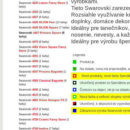
výrobkami.
Swarovski
4230 Lemon Fancy Stone
(1
Tieto Swarovski zarezer
farby)
Swarovski
4320
(11 farby)
Rozsiahle využívanie k
Swarovski
4327
(6 farby)
doplnky, domáce dekor
Swarovski
4328 XILION Pear
(13 farby)
Ideálny pre tanečníkov
Swarovski
4428 XILION Square
(7 farby)
Swarovski
4447 Princess Square
(6
nosenie, nevesty, a kaž
farby)
Ideálny pre výrobu šper
Swarovski
4470
(8 farby)
Swarovski
4481 Vision Square Fancy
Stone
(5 farby)
Legenda
Swarovski
4501
(1 farby)
Swarovski
4505
(1 farby)
Produkt je.
Swarovski
4527
(6 farby)
Na sklade, cena má priaznivejšie, a
Swarovski
4547 Princess Baguette
(1
farby)
Nové produkty, nové farby špeciá
Swarovski
4565 Classical Baguette
(6
Ukončený produkt so špeciálnou po
farby)
Čoskoro sa objaví, nie je na sklade
Swarovski
4600
(1 farby)
Swarovski
4610
(6 farby)
Nová farba a veľkosť skupiny výro
Swarovski
4681 Vision Hexagon FS
(5
Ukončený, k dispozícii do vypredan
farby)
Swarovski
4717
(2 farby)
Zákazková výroba Swarovski výro
Swarovski
4722
(1 farby)
Swarovski
4739 Cosmic Fancy Stone
(1
farby)
Swarovski
4744 kvetina
(7 farby)