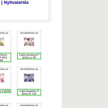
|
Nyitvatartás
Kép nagyítása
Kép nagyítása
Kép nagyítása
Kép nagyítása
 Silver
Light Amethyst F
F (001
(212) sz: 93
A)
e F (223)
Light Sapphire F
(211) sz: 113