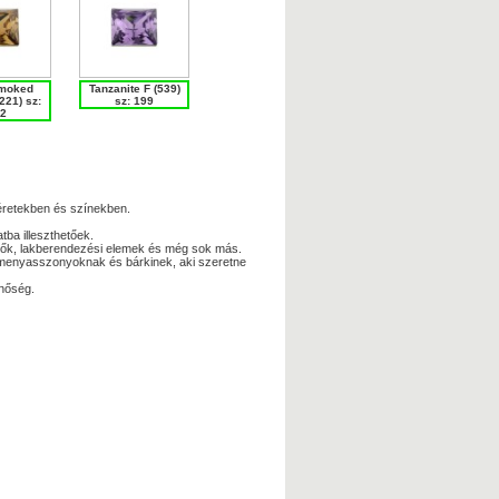
Smoked
Tanzanite F (539)
221) sz:
sz: 199
2
méretekben és színekben.
tba illeszthetőek.
zítők, lakberendezési elemek és még sok más.
 menyasszonyoknak és bárkinek, aki szeretne
inőség.