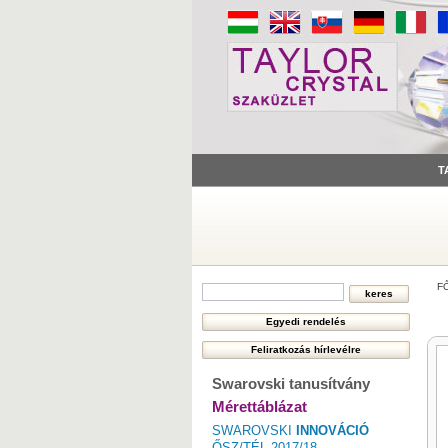
T
F
Swarovski tanusítvány
Mérettáblázat
SWAROVSKI
INNOVÁCIÓ
ŐSZ/TÉL 2017/18