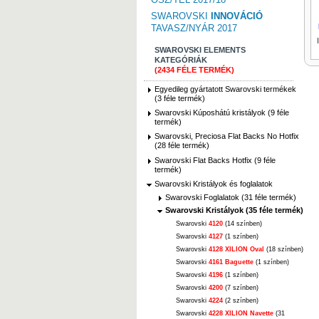
SWAROVSKI
INNOVÁCIÓ
TAVASZ/NYÁR 2017
SWAROVSKI ELEMENTS
KATEGÓRIÁK
(2434 FÉLE TERMÉK)
Egyedileg gyártatott Swarovski termékek
(3 féle termék)
Swarovski Kúposhátú kristályok (9 féle
termék)
Swarovski, Preciosa Flat Backs No Hotfix
(28 féle termék)
Swarovski Flat Backs Hotfix (9 féle
termék)
Swarovski Kristályok és foglalatok
Swarovski Foglalatok (31 féle termék)
Swarovski Kristályok (35 féle termék)
Swarovski
4120
(14 színben)
Swarovski
4127
(1 színben)
Swarovski
4128 XILION Oval
(18 színben)
Swarovski
4161 Baguette
(1 színben)
Swarovski
4196
(1 színben)
Swarovski
4200
(7 színben)
Swarovski
4224
(2 színben)
Swarovski
4228 XILION Navette
(31