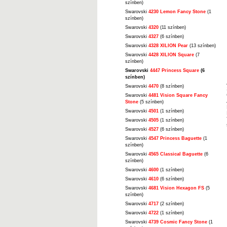
színben)
Swarovski
4230 Lemon Fancy Stone
(1
színben)
Swarovski
4320
(11 színben)
Swarovski
4327
(6 színben)
Swarovski
4328 XILION Pear
(13 színben)
Swarovski
4428 XILION Square
(7
színben)
Swarovski
4447 Princess Square
(6
színben)
Swarovski
4470
(8 színben)
Swarovski
4481 Vision Square Fancy
Stone
(5 színben)
Swarovski
4501
(1 színben)
Swarovski
4505
(1 színben)
Swarovski
4527
(6 színben)
Swarovski
4547 Princess Baguette
(1
színben)
Swarovski
4565 Classical Baguette
(6
színben)
Swarovski
4600
(1 színben)
Swarovski
4610
(6 színben)
Swarovski
4681 Vision Hexagon FS
(5
színben)
Swarovski
4717
(2 színben)
Swarovski
4722
(1 színben)
Swarovski
4739 Cosmic Fancy Stone
(1