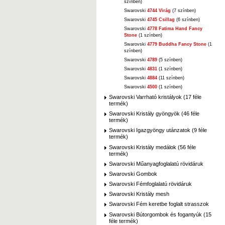
színben)
Swarovski
4744 Virág
(7 színben)
Swarovski
4745 Csillag
(6 színben)
Swarovski
4778 Fatima Hand Fancy
Stone
(1 színben)
Swarovski
4779 Buddha Fancy Stone
(1
színben)
Swarovski
4789
(5 színben)
Swarovski
4831
(1 színben)
Swarovski
4884
(11 színben)
Swarovski
4500
(1 színben)
Swarovski Varrható kristályok (17 féle
termék)
Swarovski Kristály gyöngyök (46 féle
termék)
Swarovski Igazgyöngy utánzatok (9 féle
termék)
Swarovski Kristály medálok (56 féle
termék)
Swarovski Műanyagfoglalatú rövidáruk
Swarovski Gombok
Swarovski Fémfoglalatú rövidáruk
Swarovski Kristály mesh
Swarovski Fém keretbe foglalt strasszok
Swarovski Bútorgombok és fogantyúk (15
féle termék)