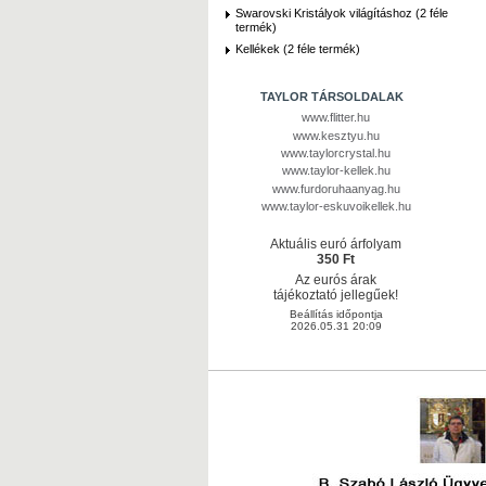
Swarovski Kristályok világításhoz (2 féle
termék)
Kellékek (2 féle termék)
TAYLOR TÁRSOLDALAK
www.flitter.hu
www.kesztyu.hu
www.taylorcrystal.hu
www.taylor-kellek.hu
www.furdoruhaanyag.hu
www.taylor-eskuvoikellek.hu
Aktuális euró árfolyam
350 Ft
Az eurós árak
tájékoztató jellegűek!
Beállítás időpontja
2026.05.31 20:09