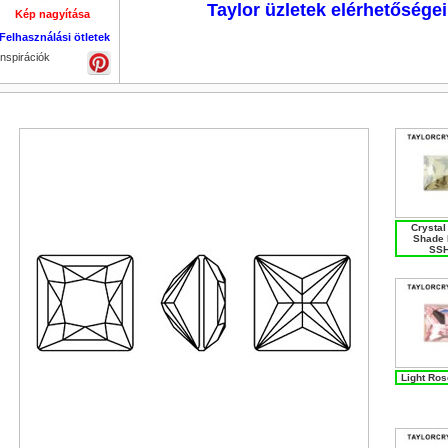
Taylor üzletek elérhetőségei
Kép nagyítása
Kép nagyítása
Kép nagyítása
Kép nagyítása
Felhasználási ötletek
Inspirációk
Crystal
Shade 
SSH
Light Ros