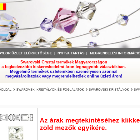
AYLOR ÜZLET ELÉRHETŐSÉGE
|
NYITVA TARTÁS
|
MEGRENDELÉSI INFORMÁCI
Swarovski Crystal termékek Magyarországon
a legkedvezőbb kiskereskedelmi áron legnagyobb választékban.
Megjelenő termékek üzleteinkben személyesen azonnal
megvásárolhatóak vagy megrendelhetőek online üzleti áron!
ŐOLDAL
SWAROVSKI KRISTÁLYOK ÉS FOGLALATOK
SWAROVSKI KRISTÁLYOK
SWA
Az árak megtekintéséhez klikkel
zöld mezők egyikére.