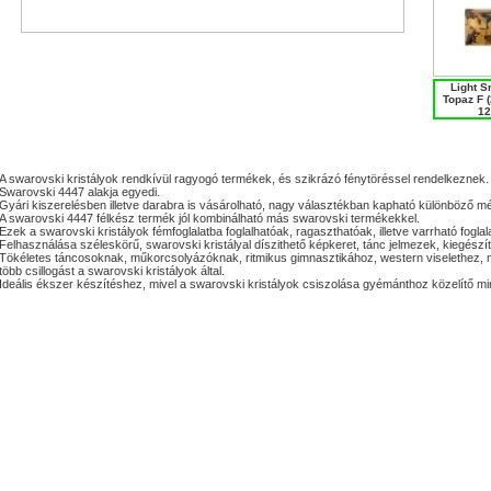
Light 
Topaz F (
12
A swarovski kristályok rendkívül ragyogó termékek, és szikrázó fénytöréssel rendelkeznek.
Swarovski 4447 alakja egyedi.
Gyári kiszerelésben illetve darabra is vásárolható, nagy választékban kapható különböző 
A swarovski 4447 félkész termék jól kombinálható más swarovski termékekkel.
Ezek a swarovski kristályok fémfoglalatba foglalhatóak, ragaszthatóak, illetve varrható foglala
Felhasználása széleskörű, swarovski kristályal díszithető képkeret, tánc jelmezek, kiegés
Tökéletes táncosoknak, műkorcsolyázóknak, ritmikus gimnasztikához, western viselethez,
több csillogást a swarovski kristályok által.
Ideális ékszer készítéshez, mivel a swarovski kristályok csiszolása gyémánthoz közelítő m