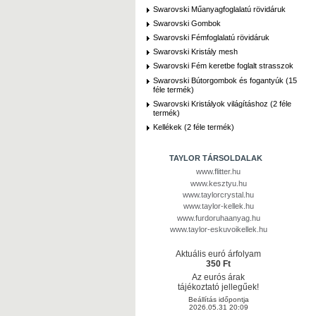
Swarovski Műanyagfoglalatú rövidáruk
Swarovski Gombok
Swarovski Fémfoglalatú rövidáruk
Swarovski Kristály mesh
Swarovski Fém keretbe foglalt strasszok
Swarovski Bútorgombok és fogantyúk (15
féle termék)
Swarovski Kristályok világításhoz (2 féle
termék)
Kellékek (2 féle termék)
TAYLOR TÁRSOLDALAK
www.flitter.hu
www.kesztyu.hu
www.taylorcrystal.hu
www.taylor-kellek.hu
www.furdoruhaanyag.hu
www.taylor-eskuvoikellek.hu
Aktuális euró árfolyam
350 Ft
Az eurós árak
tájékoztató jellegűek!
Beállítás időpontja
2026.05.31 20:09