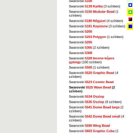
Swarovski
5100
Swarovski
5139 Karika
(3 színben)
Swarovski
5150 Modular Bead
(1
színben)
Swarovski
5180 Négyzet
(4 színben)
Swarovski
5181 Keystone
(3 színben)
Swarovski
5200
Swarovski
5203 Polygon
(1 színben)
Swarovski
5205
Swarovski
5305
(2 színben)
Swarovski
5308
Swarovski
5328 bicone kúpos
gyöngy
(100 színben)
Swarovski
5500
(1 színben)
Swarovski
5520 Graphic Bead
(4
színben)
Swarovski
5523 Cosmic Bead
Swarovski
5525 Wave Bead
(2
színben)
Swarovski
5534 Oszlop
Swarovski
5535 Oszlop
(8 színben)
Swarovski
5541 Dome Bead large
(2
színben)
Swarovski
5542 Dome Bead small
(4
színben)
Swarovski
5590 Wing Bead
Swarovski
5603 Graphic Cube
(1