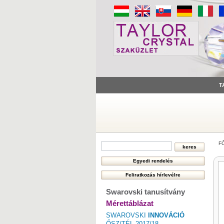
T
F
Swarovski tanusítvány
Mérettáblázat
SWAROVSKI
INNOVÁCIÓ
ŐSZ/TÉL 2017/18