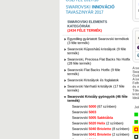
SWAROVSKI
INNOVÁCIÓ
TAVASZ/NYÁR 2017
SWAROVSKI ELEMENTS
KATEGÓRIÁK
(2434 FÉLE TERMÉK)
Egyedileg gyártatott Swarovski termékek
(3 féle termék)
Swarovski Kúposhátú kristályok (9 féle
termék)
Swarovski, Preciosa Flat Backs No Hotfix
(28 féle termék)
A sw
Swarovski Flat Backs Hotfix (9 féle
Swar
termék)
Gyár
A sw
Swarovski Kristályok és foglalatok
Felh
Swarovski Varrható kristályok (17 féle
és 
termék)
Töké
kris
Swarovski Kristály gyöngyök (46 féle
Ideá
termék)
Swarovski
5000
(67 színben)
Je
Swarovski
5003
Swarovski
5005 Sakktábla
Swarovski
5020 Helix
(2 színben)
Swarovski
5040 Briolette
(8 színben)
Swarovski
5041 Briolette
(2 színben)