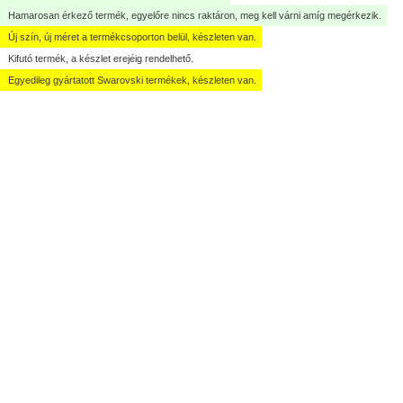
Hamarosan érkező termék, egyelőre nincs raktáron, meg kell várni amíg megérkezik.
Új szín, új méret a termékcsoporton belül, készleten van.
Kifutó termék, a készlet erejéig rendelhető.
Egyedileg gyártatott Swarovski termékek, készleten van.