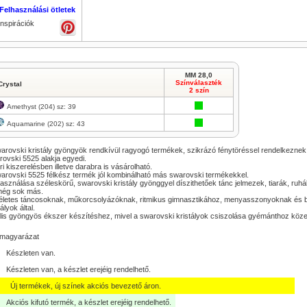
Felhasználási ötletek
Inspirációk
MM 28,0
Színválaszték
Crystal
2 szín
Amethyst (204) sz: 39
Aquamarine (202) sz: 43
arovski kristály gyöngyök rendkívül ragyogó termékek, szikrázó fénytöréssel rendelkeznek
ovski 5525 alakja egyedi.
i kiszerelésben illetve darabra is vásárolható.
arovski 5525 félkész termék jól kombinálható más swarovski termékekkel.
asználása széleskörű, swarovski kristály gyönggyel díszithetőek tánc jelmezek, tiarák, ruh
még sok más.
letes táncosoknak, műkorcsolyázóknak, ritmikus gimnasztikához, menyasszonyoknak és bár
tályok által.
lis gyöngyös ékszer készítéshez, mivel a swarovski kristályok csiszolása gyémánthoz köze
lmagyarázat
Készleten van.
Készleten van, a készlet erejéig rendelhető.
Új termékek, új színek akciós bevezető áron.
Akciós kifutó termék, a készlet erejéig rendelhető.