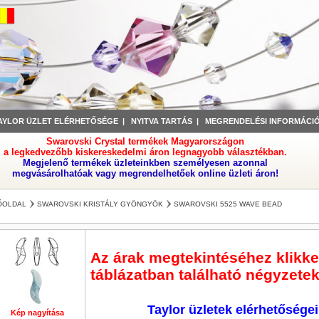
AYLOR ÜZLET ELÉRHETŐSÉGE
|
NYITVA TARTÁS
|
MEGRENDELÉSI INFORMÁCI
Swarovski Crystal termékek Magyarországon
a legkedvezőbb kiskereskedelmi áron legnagyobb választékban.
Megjelenő termékek üzleteinkben személyesen azonnal
megvásárolhatóak vagy megrendelhetőek online üzleti áron!
ŐOLDAL
SWAROVSKI KRISTÁLY GYÖNGYÖK
SWAROVSKI 5525 WAVE BEAD
Az árak megtekintéséhez klikkel
táblázatban található négyzetek
Taylor üzletek elérhetőségei
Kép nagyítása
Kép nagyítása
Kép nagyítása
Kép nagyítása