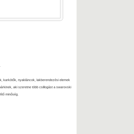
.
ák, karkötők, nyakláncok, lakberendezési elemek
kinek, aki szeretne több csillogást a swarovski
lítő minőség.