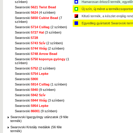
Hamarosan érkező termék, egyelőre
színben)
Swarovski
5621 Twist Bead
Új szín, új méret a termékcsoporton
Swarovski
5624
(4 színben)
Kifutó termék, a készlet erejéig ren
Swarovski
5650 Cubist Bead
(7
színben)
Egyedileg gyártatott Swarovski ter
Swarovski
5714 Csillag
(2 színben)
Swarovski
5727 Hal
(3 színben)
Swarovski
5728
Swarovski
5743 Szív
(2 színben)
Swarovski
5744 Virág
(2 színben)
Swarovski
5748 Arrow Bead
Swarovski
5750 koponya gyöngy
(1
színben)
Swarovski
5752
(2 színben)
Swarovski
5754 Lepke
Swarovski
5900
Swarovski
5914 Csillag
(1 színben)
Swarovski
5940
(9 színben)
Swarovski
5942 Szív
Swarovski
5944 Virág
(3 színben)
Swarovski
5954 Lepke
Swarovski
86001
(9 színben)
Swarovski Igazgyöngy utánzatok (9 féle
termék)
Swarovski Kristály medálok (56 féle
termék)