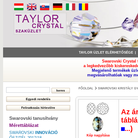
TAYLOR ÜZLET ELÉRHETŐSÉGE
Swarovski Crystal
a legkedvezőbb kiskeresked
Megjelenő termékek üzl
megvásárolhatóak vagy meg
FŐOLDAL
SWAROVSKI KRISTÁLY 
Az ár
Swarovski tanusítvány
táblá
Mérettáblázat
...)
SWAROVSKI
INNOVÁCIÓ
Kép nagyítása
Kép nagyí
ŐSZ/TÉL 2017/18