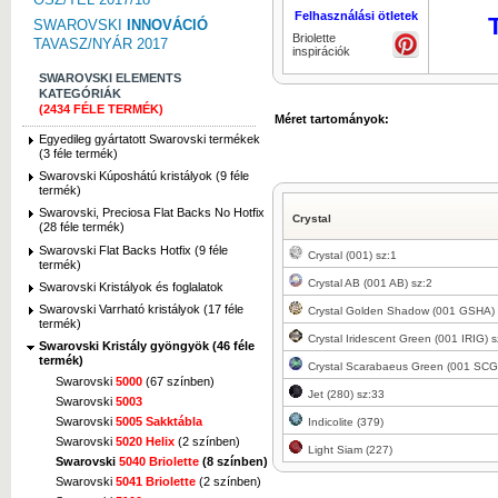
Felhasználási ötletek
SWAROVSKI
INNOVÁCIÓ
Briolette
TAVASZ/NYÁR 2017
inspirációk
SWAROVSKI ELEMENTS
KATEGÓRIÁK
(2434 FÉLE TERMÉK)
Méret tartományok:
Egyedileg gyártatott Swarovski termékek
(3 féle termék)
Swarovski Kúposhátú kristályok (9 féle
termék)
Swarovski, Preciosa Flat Backs No Hotfix
Crystal
(28 féle termék)
Swarovski Flat Backs Hotfix (9 féle
Crystal (001) sz:1
termék)
Crystal AB (001 AB) sz:2
Swarovski Kristályok és foglalatok
Swarovski Varrható kristályok (17 féle
Crystal Golden Shadow (001 GSHA) 
termék)
Crystal Iridescent Green (001 IRIG) 
Swarovski Kristály gyöngyök (46 féle
termék)
Crystal Scarabaeus Green (001 SCG
Swarovski
5000
(67 színben)
Jet (280) sz:33
Swarovski
5003
Swarovski
5005 Sakktábla
Indicolite (379)
Swarovski
5020 Helix
(2 színben)
Light Siam (227)
Swarovski
5040 Briolette
(8 színben)
Swarovski
5041 Briolette
(2 színben)