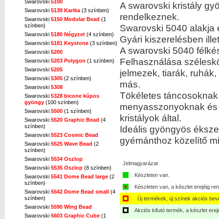
Swarovski
5100
A swarovski kristály gy
Swarovski
5139 Karika
(3 színben)
rendelkeznek.
Swarovski
5150 Modular Bead
(1
Swarovski 5040 alakja 
színben)
Swarovski
5180 Négyzet
(4 színben)
Gyári kiszerelésben ille
Swarovski
5181 Keystone
(3 színben)
A swarovski 5040 félké
Swarovski
5200
Felhasználása széleskör
Swarovski
5203 Polygon
(1 színben)
Swarovski
5205
jelmezek, tiarák, ruhá
Swarovski
5305
(2 színben)
más.
Swarovski
5308
Tökéletes táncosoknak,
Swarovski
5328 bicone kúpos
gyöngy
(100 színben)
menyasszonyoknak és bá
Swarovski
5500
(1 színben)
kristályok által.
Swarovski
5520 Graphic Bead
(4
színben)
Ideális gyöngyös ékszer
Swarovski
5523 Cosmic Bead
gyémánthoz közelítő m
Swarovski
5525 Wave Bead
(2
színben)
Swarovski
5534 Oszlop
Jelmagyarázat
Swarovski
5535 Oszlop
(8 színben)
Készleten van.
Swarovski
5541 Dome Bead large
(2
színben)
Készleten van, a készlet erejéig ren
Swarovski
5542 Dome Bead small
(4
színben)
Új termékek, új színek akciós bev
Swarovski
5590 Wing Bead
Akciós kifutó termék, a készlet erej
Swarovski
5603 Graphic Cube
(1