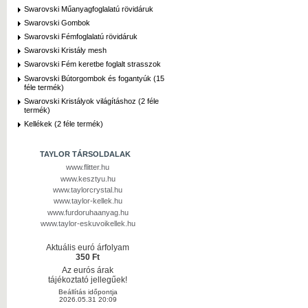
Swarovski Műanyagfoglalatú rövidáruk
Swarovski Gombok
Swarovski Fémfoglalatú rövidáruk
Swarovski Kristály mesh
Swarovski Fém keretbe foglalt strasszok
Swarovski Bútorgombok és fogantyúk (15
féle termék)
Swarovski Kristályok világításhoz (2 féle
termék)
Kellékek (2 féle termék)
TAYLOR TÁRSOLDALAK
www.flitter.hu
www.kesztyu.hu
www.taylorcrystal.hu
www.taylor-kellek.hu
www.furdoruhaanyag.hu
www.taylor-eskuvoikellek.hu
Aktuális euró árfolyam
350 Ft
Az eurós árak
tájékoztató jellegűek!
Beállítás időpontja
2026.05.31 20:09