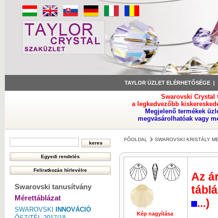
TAYLOR ÜZLET ELÉRHETŐSÉGE
Swarovski Crystal
a legkedvezőbb kiskeresked
Megjelenő termékek üzl
megvásárolhatóak vagy meg
FŐOLDAL
SWAROVSKI KRISTÁLY M
Az ár
Swarovski tanusítvány
táblá
Mérettáblázat
...)
SWAROVSKI
INNOVÁCIÓ
Kép nagyítása
Kép nagyí
ŐSZ/TÉL 2017/18