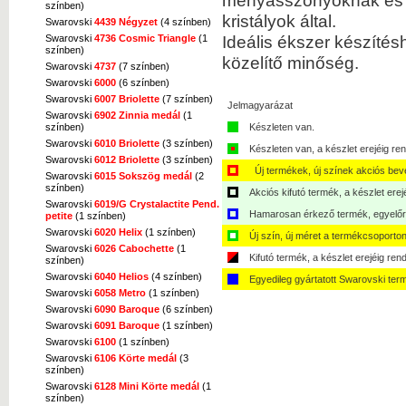
menyasszonyoknak és bá
színben)
kristályok által.
Swarovski
4439 Négyzet
(4 színben)
Ideális ékszer készítés
Swarovski
4736 Cosmic Triangle
(1
színben)
közelítő minőség.
Swarovski
4737
(7 színben)
Swarovski
6000
(6 színben)
Swarovski
6007 Briolette
(7 színben)
Jelmagyarázat
Swarovski
6902 Zinnia medál
(1
színben)
Készleten van.
Swarovski
6010 Briolette
(3 színben)
Készleten van, a készlet erejéig ren
Swarovski
6012 Briolette
(3 színben)
Új termékek, új színek akciós bev
Swarovski
6015 Sokszög medál
(2
színben)
Akciós kifutó termék, a készlet erej
Swarovski
6019/G Crystalactite Pend.
Hamarosan érkező termék, egyelőre
petite
(1 színben)
Swarovski
6020 Helix
(1 színben)
Új szín, új méret a termékcsoporton
Swarovski
6026 Cabochette
(1
Kifutó termék, a készlet erejéig ren
színben)
Swarovski
6040 Helios
(4 színben)
Egyedileg gyártatott Swarovski ter
Swarovski
6058 Metro
(1 színben)
Swarovski
6090 Baroque
(6 színben)
Swarovski
6091 Baroque
(1 színben)
Swarovski
6100
(1 színben)
Swarovski
6106 Körte medál
(3
színben)
Swarovski
6128 Mini Körte medál
(1
színben)