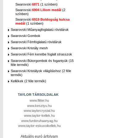
Swarovski
6871
(1 színben)
Swarovski
6904 Liliom medál
(2
színben)
Swarovski
6919 Boldogság kulcsa
medál
(1 színben)
Swarovski Műanyagfoglalatú rövidáruk
Swarovski Gombok
Swarovski Fémfoglalatú rövidáruk
Swarovski Kristály mesh
Swarovski Fém keretbe foglalt strasszok
Swarovski Bútorgombok és fogantyúk (15
féle termék)
Swarovski Kristályok világításhoz (2 féle
termék)
Kellékek (2 féle termék)
TAYLOR TÁRSOLDALAK
www.flitter.hu
www.kesztyu.hu
www.taylorcrystal.hu
www.taylor-kellek.hu
www.furdoruhaanyag.hu
www.taylor-eskuvoikellek.hu
Aktuális euró árfolyam