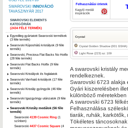
Felhasználási ötletek
SWAROVSKI
INNOVÁCIÓ
Kagyló medál
TAVASZ/NYÁR 2017
inspirációk
SWAROVSKI ELEMENTS
KATEGÓRIÁK
(2434 FÉLE TERMÉK)
Egyedileg gyártatott Swarovski termékek
Crystal
(3 féle termék)
Swarovski Kúposhátú kristályok (9 féle
Crystal Golden Shadow (001 GSHA) 
termék)
Light Rose (223) sz: 109
Swarovski, Preciosa Flat Backs No Hotfix
(28 féle termék)
Swarovski Flat Backs Hotfix (9 féle
A swarovski kristály me
termék)
Swarovski Kristályok és foglalatok
rendelkeznek.
Swarovski Varrható kristályok (17 féle
Swarovski 6723 alakja 
termék)
Gyári kiszerelésben ill
Swarovski Kristály gyöngyök (46 féle
termék)
különböző méretekben 
Swarovski Igazgyöngy utánzatok (9 féle
A swarovski 6723 félké
termék)
Felhasználása széleskör
Swarovski Kristály medálok (56 féle
termék)
tiarák, ruhák, karkötő
Swarovski
4139 Cosmic Ring
(1
Tökéletes táncosoknak,
színben)
Swarovski
4437 Cosmic Square
(4