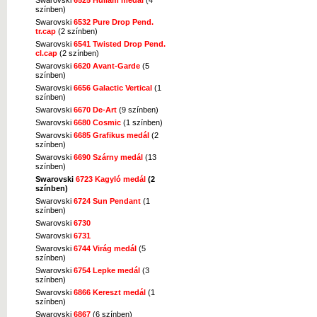
színben)
Swarovski
6532 Pure Drop Pend.
tr.cap
(2 színben)
Swarovski
6541 Twisted Drop Pend.
cl.cap
(2 színben)
Swarovski
6620 Avant-Garde
(5
színben)
Swarovski
6656 Galactic Vertical
(1
színben)
Swarovski
6670 De-Art
(9 színben)
Swarovski
6680 Cosmic
(1 színben)
Swarovski
6685 Grafikus medál
(2
színben)
Swarovski
6690 Szárny medál
(13
színben)
Swarovski
6723 Kagyló medál
(2
színben)
Swarovski
6724 Sun Pendant
(1
színben)
Swarovski
6730
Swarovski
6731
Swarovski
6744 Virág medál
(5
színben)
Swarovski
6754 Lepke medál
(3
színben)
Swarovski
6866 Kereszt medál
(1
színben)
Swarovski
6867
(6 színben)