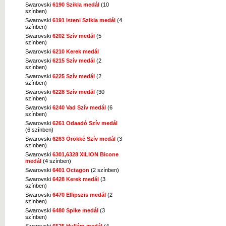
Swarovski
6190 Szikla medál
(10
színben)
Swarovski
6191 Isteni Szikla medál
(4
színben)
Swarovski
6202 Szív medál
(5
színben)
Swarovski
6210 Kerek medál
Swarovski
6215 Szív medál
(2
színben)
Swarovski
6225 Szív medál
(2
színben)
Swarovski
6228 Szív medál
(30
színben)
Swarovski
6240 Vad Szív medál
(6
színben)
Swarovski
6261 Odaadó Szív medál
(6 színben)
Swarovski
6263 Örökké Szív medál
(3
színben)
Swarovski
6301,6328 XILION Bicone
medál
(4 színben)
Swarovski
6401 Octagon
(2 színben)
Swarovski
6428 Kerek medál
(3
színben)
Swarovski
6470 Ellipszis medál
(2
színben)
Swarovski
6480 Spike medál
(3
színben)
Swarovski
6525 Hullám medál
(4