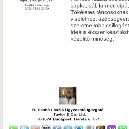
tájékoztató jellegűek!
sapka, sál, farmer, cipő,
Beállítás időpontja
2026.05.31 20:09
Tökéletes táncosoknak,
viselethez, szépségve
szeretne több csillogást
Ideális ékszer készítés
közelítő minőség.