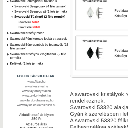
Swarovski Fémfoglalatú rövidáruk
Swarovski Szegecsek (4 féle termék)
Foglalat:
Swarovski Szegecs alj (1 féle termék)
Kristály:
Swarovski Tűzhető (2 féle termék)
Swarovski
53302
Swarovski
53320
Swarovski Kristály mesh
Swarovski Fém keretbe foglalt strasszok
Swarovski Bútorgombok és fogantyúk (15
féle termék)
Foglalat:
Swarovski Kristályok világításhoz (2 féle
Kristály:
termék)
Kellékek (2 féle termék)
TAYLOR TÁRSOLDALAK
www.flitter.hu
www.kesztyu.hu
www.taylorcrystal.hu
A swarovski kristályok 
www.taylor-kellek.hu
rendelkeznek.
www.furdoruhaanyag.hu
www.taylor-eskuvoikellek.hu
Swarovski 53320 alakja
Gyári kiszerelésben ille
Aktuális euró árfolyam
350 Ft
A swarovski 53320 félk
Az eurós árak
Felhasználása széleskö