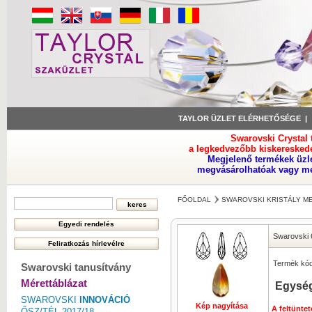
TAYLOR ÜZLET ELÉRHETŐSÉGE
Swarovski Crystal
a legkedvezőbb kiskeresked
Megjelenő termékek üzl
megvásárolhatóak vagy meg
FŐOLDAL
SWAROVSKI KRISTÁLY M
Swarovski 
Termék kód
Swarovski tanusítvány
Mérettáblázat
Egység
SWAROVSKI
INNOVÁCIÓ
Kép nagyítása
A feltüntet
ŐSZ/TÉL 2017/18