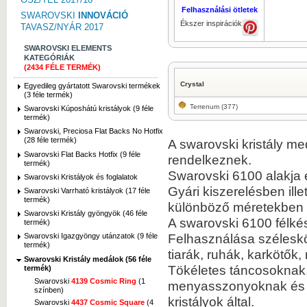
Felhasználási ötletek
SWAROVSKI
INNOVÁCIÓ
Ékszer inspirációk
TAVASZ/NYÁR 2017
SWAROVSKI ELEMENTS
KATEGÓRIÁK
(2434 FÉLE TERMÉK)
Crystal
Egyedileg gyártatott Swarovski termékek
(3 féle termék)
Terrenum (377)
Swarovski Kúposhátú kristályok (9 féle
termék)
Swarovski, Preciosa Flat Backs No Hotfix
(28 féle termék)
A swarovski kristály me
Swarovski Flat Backs Hotfix (9 féle
rendelkeznek.
termék)
Swarovski 6100 alakja 
Swarovski Kristályok és foglalatok
Gyári kiszerelésben ill
Swarovski Varrható kristályok (17 féle
termék)
különböző méretekben 
Swarovski Kristály gyöngyök (46 féle
A swarovski 6100 félké
termék)
Felhasználása széleskör
Swarovski Igazgyöngy utánzatok (9 féle
termék)
tiarák, ruhák, karkötő
Swarovski Kristály medálok (56 féle
Tökéletes táncosoknak,
termék)
Swarovski
4139 Cosmic Ring
(1
menyasszonyoknak és bá
színben)
kristályok által.
Swarovski
4437 Cosmic Square
(4