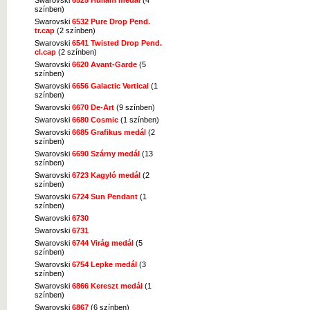
színben)
Swarovski
6532 Pure Drop Pend.
tr.cap
(2 színben)
Swarovski
6541 Twisted Drop Pend.
cl.cap
(2 színben)
Swarovski
6620 Avant-Garde
(5
színben)
Swarovski
6656 Galactic Vertical
(1
színben)
Swarovski
6670 De-Art
(9 színben)
Swarovski
6680 Cosmic
(1 színben)
Swarovski
6685 Grafikus medál
(2
színben)
Swarovski
6690 Szárny medál
(13
színben)
Swarovski
6723 Kagyló medál
(2
színben)
Swarovski
6724 Sun Pendant
(1
színben)
Swarovski
6730
Swarovski
6731
Swarovski
6744 Virág medál
(5
színben)
Swarovski
6754 Lepke medál
(3
színben)
Swarovski
6866 Kereszt medál
(1
színben)
Swarovski
6867
(6 színben)