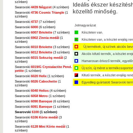
színben)
Ideális ékszer készítés
Swarovski
4439 Négyzet
(4 színben)
közelítő minőség.
Swarovski
4736 Cosmic Triangle
(1
színben)
Swarovski
4737
(7 színben)
Jelmagyarázat
Swarovski
6000
(6 színben)
Swarovski
6007 Briolette
(7 színben)
Készleten van.
Swarovski
6902 Zinnia medál
(1
Készleten van, a készlet erejéig ren
színben)
Új termékek, új színek akciós bev
Swarovski
6010 Briolette
(3 színben)
Swarovski
6012 Briolette
(3 színben)
Akciós kifutó termék, a készlet erej
Swarovski
6015 Sokszög medál
(2
Hamarosan érkező termék, egyelőre
színben)
Swarovski
6019/G Crystalactite Pend.
Új szín, új méret a termékcsoporton
petite
(1 színben)
Kifutó termék, a készlet erejéig ren
Swarovski
6020 Helix
(1 színben)
Swarovski
6026 Cabochette
(1
Egyedileg gyártatott Swarovski ter
színben)
Swarovski
6040 Helios
(4 színben)
Swarovski
6058 Metro
(1 színben)
Swarovski
6090 Baroque
(6 színben)
Swarovski
6091 Baroque
(1 színben)
Swarovski
6100
(1 színben)
Swarovski
6106 Körte medál
(3
színben)
Swarovski
6128 Mini Körte medál
(1
színben)