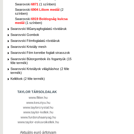
Swarovski
6871
(1 színben)
Swarovski
6904 Liliom medál
(2
színben)
Swarovski
6919 Boldogság kulcsa
medál
(1 színben)
Swarovski Műanyagfoglalatú rövidáruk
Swarovski Gombok
Swarovski Fémfoglalatú rövidáruk
Swarovski Kristály mesh
Swarovski Fém keretbe foglalt strasszok
Swarovski Bútorgombok és fogantyúk (15
féle termék)
Swarovski Kristályok világításhoz (2 féle
termék)
Kellékek (2 féle termék)
TAYLOR TÁRSOLDALAK
www.flitter.hu
www.kesztyu.hu
www.taylorcrystal.hu
www.taylor-kellek.hu
www.furdoruhaanyag.hu
www.taylor-eskuvoikellek.hu
Aktuális euró árfolyam