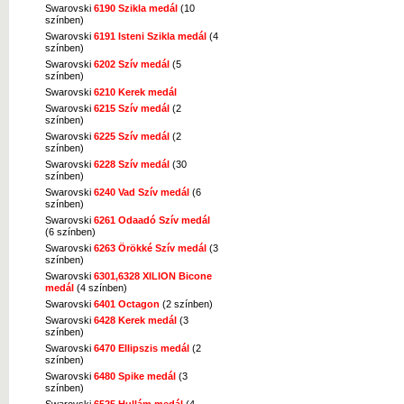
Swarovski
6190 Szikla medál
(10
színben)
Swarovski
6191 Isteni Szikla medál
(4
színben)
Swarovski
6202 Szív medál
(5
színben)
Swarovski
6210 Kerek medál
Swarovski
6215 Szív medál
(2
színben)
Swarovski
6225 Szív medál
(2
színben)
Swarovski
6228 Szív medál
(30
színben)
Swarovski
6240 Vad Szív medál
(6
színben)
Swarovski
6261 Odaadó Szív medál
(6 színben)
Swarovski
6263 Örökké Szív medál
(3
színben)
Swarovski
6301,6328 XILION Bicone
medál
(4 színben)
Swarovski
6401 Octagon
(2 színben)
Swarovski
6428 Kerek medál
(3
színben)
Swarovski
6470 Ellipszis medál
(2
színben)
Swarovski
6480 Spike medál
(3
színben)
Swarovski
6525 Hullám medál
(4