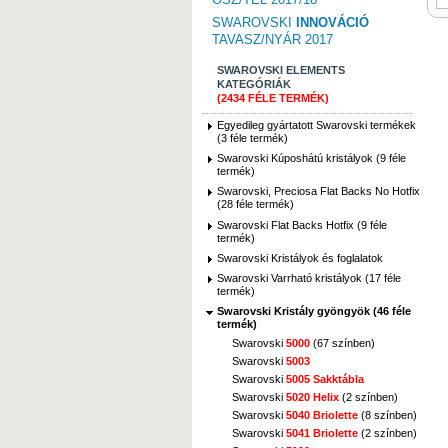
SWAROVSKI
INNOVÁCIÓ
TAVASZ/NYÁR 2017
SWAROVSKI ELEMENTS
KATEGÓRIÁK
(2434 FÉLE TERMÉK)
Egyedileg gyártatott Swarovski termékek
(3 féle termék)
Swarovski Kúposhátú kristályok (9 féle
termék)
Swarovski, Preciosa Flat Backs No Hotfix
(28 féle termék)
Swarovski Flat Backs Hotfix (9 féle
termék)
Swarovski Kristályok és foglalatok
Swarovski Varrható kristályok (17 féle
termék)
Swarovski Kristály gyöngyök (46 féle
termék)
Swarovski
5000
(67 színben)
Swarovski
5003
Swarovski
5005 Sakktábla
Swarovski
5020 Helix
(2 színben)
Swarovski
5040 Briolette
(8 színben)
Swarovski
5041 Briolette
(2 színben)