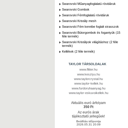
Swarovski Műanyagfoglalatú rövidáruk
Swarovski Gombok
Swarovski Fémfoglalatú rövidáruk
Swarovski Kristály mesh
Swarovski Fém keretbe foglalt strasszok
Swarovski Bútorgombok és fogantyúk (15
féle termék)
Swarovski Kristályok világításhoz (2 féle
termék)
Kellékek (2 féle termék)
TAYLOR TÁRSOLDALAK
www.flitter.hu
www.kesztyu.hu
www.taylorcrystal.hu
www.taylor-kellek.hu
www.furdoruhaanyag.hu
www.taylor-eskuvoikellek.hu
Aktuális euró árfolyam
350 Ft
Az eurós árak
tájékoztató jellegűek!
Beállítás időpontja
2026.05.31 20:09