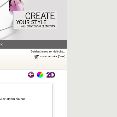
ÓK
Bejelentkezés rendeléshez
Kosár:
termék
(üres)
e az alábbi címen: