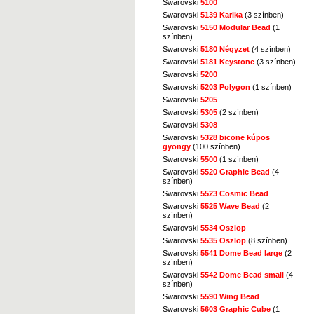
Swarovski
5100
Swarovski
5139 Karika
(3 színben)
Swarovski
5150 Modular Bead
(1
színben)
Swarovski
5180 Négyzet
(4 színben)
Swarovski
5181 Keystone
(3 színben)
Swarovski
5200
Swarovski
5203 Polygon
(1 színben)
Swarovski
5205
Swarovski
5305
(2 színben)
Swarovski
5308
Swarovski
5328 bicone kúpos
gyöngy
(100 színben)
Swarovski
5500
(1 színben)
Swarovski
5520 Graphic Bead
(4
színben)
Swarovski
5523 Cosmic Bead
Swarovski
5525 Wave Bead
(2
színben)
Swarovski
5534 Oszlop
Swarovski
5535 Oszlop
(8 színben)
Swarovski
5541 Dome Bead large
(2
színben)
Swarovski
5542 Dome Bead small
(4
színben)
Swarovski
5590 Wing Bead
Swarovski
5603 Graphic Cube
(1