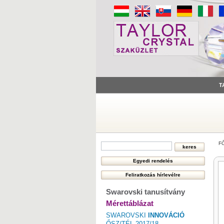
T
F
Swarovski tanusítvány
Mérettáblázat
SWAROVSKI
INNOVÁCIÓ
ŐSZ/TÉL 2017/18