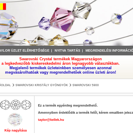
AYLOR ÜZLET ELÉRHETŐSÉGE
|
NYITVA TARTÁS
|
MEGRENDELÉSI INFORMÁCI
Swarovski Crystal termékek Magyarországon
a legkedvezőbb kiskereskedelmi áron legnagyobb választékban.
Megjelenő termékek üzleteinkben személyesen azonnal
megvásárolhatóak vagy megrendelhetőek online üzleti áron!
ŐOLDAL
SWAROVSKI KRISTÁLY GYÖNGYÖK
SWAROVSKI 5900
Ez a termék egyénileg megrendelhető.
Amennyiben érdeklődik a termék felől, kérem emailben jelezz
taylor@kellek.hu
Kép nagyítása
Kép nagyítása