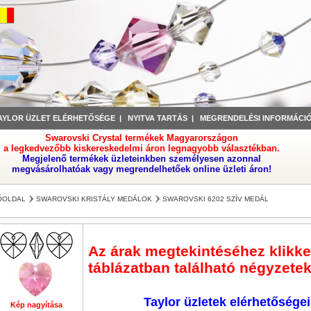
AYLOR ÜZLET ELÉRHETŐSÉGE
|
NYITVA TARTÁS
|
MEGRENDELÉSI INFORMÁCI
Swarovski Crystal termékek Magyarországon
a legkedvezőbb kiskereskedelmi áron legnagyobb választékban.
Megjelenő termékek üzleteinkben személyesen azonnal
megvásárolhatóak vagy megrendelhetőek online üzleti áron!
ŐOLDAL
SWAROVSKI KRISTÁLY MEDÁLOK
SWAROVSKI 6202 SZÍV MEDÁL
Az árak megtekintéséhez klikkel
táblázatban található négyzetek
Taylor üzletek elérhetőségei
Kép nagyítása