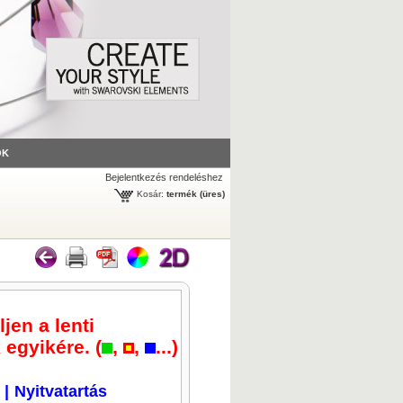
ÓK
Bejelentkezés rendeléshez
Kosár:
termék
(üres)
jen a lenti
 egyikére. (
,
,
...)
|
Nyitvatartás