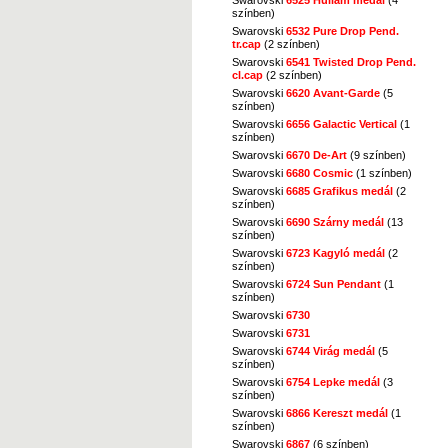
színben)
Swarovski
6532 Pure Drop Pend.
tr.cap
(2 színben)
Swarovski
6541 Twisted Drop Pend.
cl.cap
(2 színben)
Swarovski
6620 Avant-Garde
(5
színben)
Swarovski
6656 Galactic Vertical
(1
színben)
Swarovski
6670 De-Art
(9 színben)
Swarovski
6680 Cosmic
(1 színben)
Swarovski
6685 Grafikus medál
(2
színben)
Swarovski
6690 Szárny medál
(13
színben)
Swarovski
6723 Kagyló medál
(2
színben)
Swarovski
6724 Sun Pendant
(1
színben)
Swarovski
6730
Swarovski
6731
Swarovski
6744 Virág medál
(5
színben)
Swarovski
6754 Lepke medál
(3
színben)
Swarovski
6866 Kereszt medál
(1
színben)
Swarovski
6867
(6 színben)