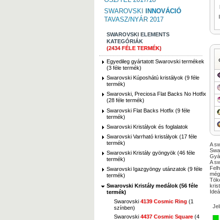
SWAROVSKI
INNOVÁCIÓ
TAVASZ/NYÁR 2017
SWAROVSKI ELEMENTS
KATEGÓRIÁK
(2434 FÉLE TERMÉK)
Egyedileg gyártatott Swarovski termékek
(3 féle termék)
Swarovski Kúposhátú kristályok (9 féle
termék)
Swarovski, Preciosa Flat Backs No Hotfix
(28 féle termék)
Swarovski Flat Backs Hotfix (9 féle
termék)
Swarovski Kristályok és foglalatok
Swarovski Varrható kristályok (17 féle
termék)
A sw
Swar
Swarovski Kristály gyöngyök (46 féle
Gyár
termék)
A sw
Felh
Swarovski Igazgyöngy utánzatok (9 féle
még
termék)
Töké
Swarovski Kristály medálok (56 féle
kris
Ideá
termék)
Swarovski
4139 Cosmic Ring
(1
Je
színben)
Swarovski
4437 Cosmic Square
(4