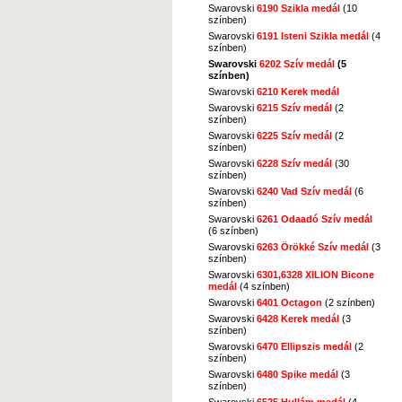
Swarovski
6190 Szikla medál
(10
színben)
Swarovski
6191 Isteni Szikla medál
(4
színben)
Swarovski
6202 Szív medál
(5
színben)
Swarovski
6210 Kerek medál
Swarovski
6215 Szív medál
(2
színben)
Swarovski
6225 Szív medál
(2
színben)
Swarovski
6228 Szív medál
(30
színben)
Swarovski
6240 Vad Szív medál
(6
színben)
Swarovski
6261 Odaadó Szív medál
(6 színben)
Swarovski
6263 Örökké Szív medál
(3
színben)
Swarovski
6301,6328 XILION Bicone
medál
(4 színben)
Swarovski
6401 Octagon
(2 színben)
Swarovski
6428 Kerek medál
(3
színben)
Swarovski
6470 Ellipszis medál
(2
színben)
Swarovski
6480 Spike medál
(3
színben)
Swarovski
6525 Hullám medál
(4