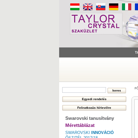
T
F
Swarovski tanusítvány
Mérettáblázat
SWAROVSKI
INNOVÁCIÓ
ŐSZ/TÉL 2017/18