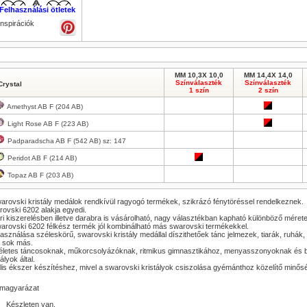
Felhasználási ötletek
Inspirációk
Kép nagyítása
MM 10,3X 10,0
MM 14,4X 14,0
Színválaszték
Színválaszték
Crystal
1 szín
2 szín
Amethyst AB F (204 AB)
Light Rose AB F (223 AB)
Padparadscha AB F (542 AB) sz: 147
Kép nagyítása
Peridot AB F (214 AB)
Topaz AB F (203 AB)
arovski kristály medálok rendkívül ragyogó termékek, szikrázó fénytöréssel rendelkeznek.
ovski 6202 alakja egyedi.
i kiszerelésben illetve darabra is vásárolható, nagy választékban kapható különböző mére
arovski 6202 félkész termék jól kombinálható más swarovski termékekkel.
Kép nagyítása
asználása széleskörű, swarovski kristály medállal díszithetőek tánc jelmezek, tiarák, ruhá
 sok más.
letes táncosoknak, műkorcsolyázóknak, ritmikus gimnasztikához, menyasszonyoknak és bár
tályok által.
lis ékszer készítéshez, mivel a swarovski kristályok csiszolása gyémánthoz közelítő minős
lmagyarázat
Készleten van.
Kép nagyítása