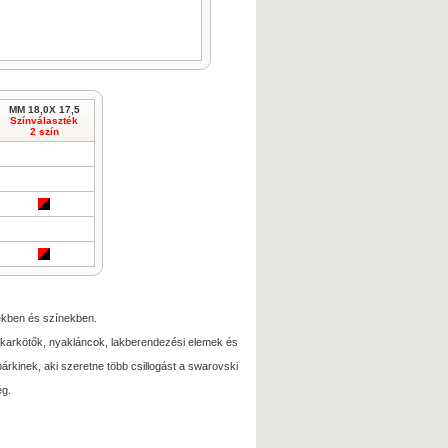
MM 18,0X 17,5
Színválaszték
2 szín
tekben és színekben.
k, karkötők, nyakláncok, lakberendezési elemek és
kinek, aki szeretne több csillogást a swarovski
ég.