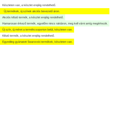
Készleten van, a készlet erejéig rendelhető.
Új termékek, új színek akciós bevezető áron.
Akciós kifutó termék, a készlet erejéig rendelhető.
Hamarosan érkező termék, egyelőre nincs raktáron, meg kell várni amíg megérkezik.
Kép nagyítása
Új szín, új méret a termékcsoporton belül, készleten van.
Kifutó termék, a készlet erejéig rendelhető.
Egyedileg gyártatott Swarovski termékek, készleten van.
Kép nagyítása
Kép nagyítása