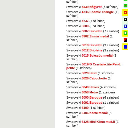
színben)
Swarovski
4439 Négyzet
(4 színben)
Swarovski
4736 Cosmic Triangle
(1
színben)
Swarovski
4737
(7 színben)
Swarovski
6000
(6 színben)
Swarovski
6007 Briolette
(7 színben)
Swarovski
6902 Zinnia medál
(1
színben)
Swarovski
6010 Briolette
(3 színben)
Swarovski
6012 Briolette
(3 színben)
Swarovski
6015 Sokszög medál
(2
színben)
Swarovski
6019/G Crystalactite Pend.
petite
(1 színben)
Swarovski
6020 Helix
(1 színben)
Swarovski
6026 Cabochette
(1
színben)
Swarovski
6040 Helios
(4 színben)
Swarovski
6058 Metro
(1 színben)
Swarovski
6090 Baroque
(6 színben)
Swarovski
6091 Baroque
(1 színben)
Swarovski
6100
(1 színben)
Swarovski
6106 Körte medál
(3
színben)
Swarovski
6128 Mini Körte medál
(1
színben)