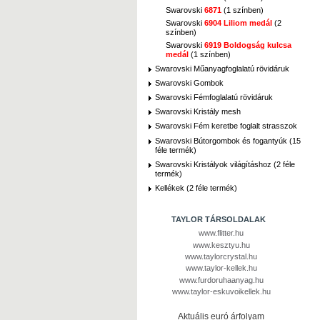
Swarovski
6871
(1 színben)
Swarovski
6904 Liliom medál
(2
színben)
Swarovski
6919 Boldogság kulcsa
medál
(1 színben)
Swarovski Műanyagfoglalatú rövidáruk
Swarovski Gombok
Swarovski Fémfoglalatú rövidáruk
Swarovski Kristály mesh
Swarovski Fém keretbe foglalt strasszok
Swarovski Bútorgombok és fogantyúk (15
féle termék)
Swarovski Kristályok világításhoz (2 féle
termék)
Kellékek (2 féle termék)
TAYLOR TÁRSOLDALAK
www.flitter.hu
www.kesztyu.hu
www.taylorcrystal.hu
www.taylor-kellek.hu
www.furdoruhaanyag.hu
www.taylor-eskuvoikellek.hu
Aktuális euró árfolyam