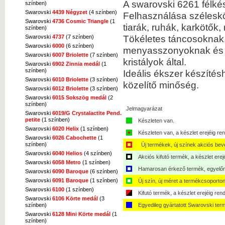
A swarovski 6261 félké
színben)
Swarovski
4439 Négyzet
(4 színben)
Felhasználása széleskör
Swarovski
4736 Cosmic Triangle
(1
tiarák, ruhák, karkötő
színben)
Tökéletes táncosoknak,
Swarovski
4737
(7 színben)
Swarovski
6000
(6 színben)
menyasszonyoknak és bá
Swarovski
6007 Briolette
(7 színben)
kristályok által.
Swarovski
6902 Zinnia medál
(1
színben)
Ideális ékszer készítés
Swarovski
6010 Briolette
(3 színben)
közelítő minőség.
Swarovski
6012 Briolette
(3 színben)
Swarovski
6015 Sokszög medál
(2
színben)
Jelmagyarázat
Swarovski
6019/G Crystalactite Pend.
petite
(1 színben)
Készleten van.
Swarovski
6020 Helix
(1 színben)
Készleten van, a készlet erejéig ren
Swarovski
6026 Cabochette
(1
színben)
Új termékek, új színek akciós bev
Swarovski
6040 Helios
(4 színben)
Akciós kifutó termék, a készlet erej
Swarovski
6058 Metro
(1 színben)
Hamarosan érkező termék, egyelőre
Swarovski
6090 Baroque
(6 színben)
Swarovski
6091 Baroque
(1 színben)
Új szín, új méret a termékcsoporton
Swarovski
6100
(1 színben)
Kifutó termék, a készlet erejéig ren
Swarovski
6106 Körte medál
(3
színben)
Egyedileg gyártatott Swarovski ter
Swarovski
6128 Mini Körte medál
(1
színben)