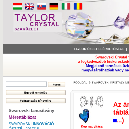
TAYLOR ÜZLET ELÉRHETŐSÉGE
Swarovski Crystal
a legkedvezőbb kiskeresked
Megjelenő termékek üzl
megvásárolhatóak vagy meg
FŐOLDAL
SWAROVSKI KRISTÁLY M
Az ár
Swarovski tanusítvány
táblá
Mérettáblázat
...)
SWAROVSKI
INNOVÁCIÓ
Kép nagyítása
Kép nagyí
ŐSZ/TÉL 2017/18