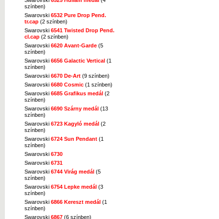
színben)
Swarovski
6532 Pure Drop Pend.
tr.cap
(2 színben)
Swarovski
6541 Twisted Drop Pend.
cl.cap
(2 színben)
Swarovski
6620 Avant-Garde
(5
színben)
Swarovski
6656 Galactic Vertical
(1
színben)
Swarovski
6670 De-Art
(9 színben)
Swarovski
6680 Cosmic
(1 színben)
Swarovski
6685 Grafikus medál
(2
színben)
Swarovski
6690 Szárny medál
(13
színben)
Swarovski
6723 Kagyló medál
(2
színben)
Swarovski
6724 Sun Pendant
(1
színben)
Swarovski
6730
Swarovski
6731
Swarovski
6744 Virág medál
(5
színben)
Swarovski
6754 Lepke medál
(3
színben)
Swarovski
6866 Kereszt medál
(1
színben)
Swarovski
6867
(6 színben)