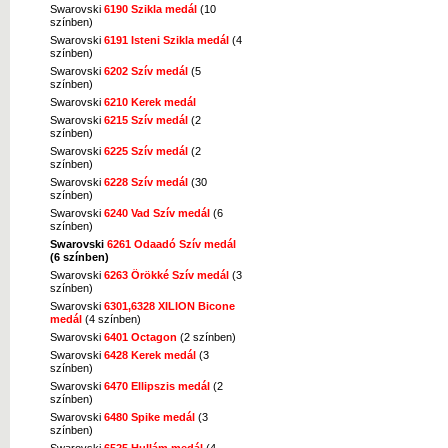
Swarovski
6190 Szikla medál
(10
színben)
Swarovski
6191 Isteni Szikla medál
(4
színben)
Swarovski
6202 Szív medál
(5
színben)
Swarovski
6210 Kerek medál
Swarovski
6215 Szív medál
(2
színben)
Swarovski
6225 Szív medál
(2
színben)
Swarovski
6228 Szív medál
(30
színben)
Swarovski
6240 Vad Szív medál
(6
színben)
Swarovski
6261 Odaadó Szív medál
(6 színben)
Swarovski
6263 Örökké Szív medál
(3
színben)
Swarovski
6301,6328 XILION Bicone
medál
(4 színben)
Swarovski
6401 Octagon
(2 színben)
Swarovski
6428 Kerek medál
(3
színben)
Swarovski
6470 Ellipszis medál
(2
színben)
Swarovski
6480 Spike medál
(3
színben)
Swarovski
6525 Hullám medál
(4