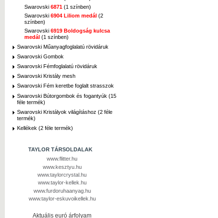
Swarovski
6871
(1 színben)
Swarovski
6904 Liliom medál
(2
színben)
Swarovski
6919 Boldogság kulcsa
medál
(1 színben)
Swarovski Műanyagfoglalatú rövidáruk
Swarovski Gombok
Swarovski Fémfoglalatú rövidáruk
Swarovski Kristály mesh
Swarovski Fém keretbe foglalt strasszok
Swarovski Bútorgombok és fogantyúk (15
féle termék)
Swarovski Kristályok világításhoz (2 féle
termék)
Kellékek (2 féle termék)
TAYLOR TÁRSOLDALAK
www.flitter.hu
www.kesztyu.hu
www.taylorcrystal.hu
www.taylor-kellek.hu
www.furdoruhaanyag.hu
www.taylor-eskuvoikellek.hu
Aktuális euró árfolyam