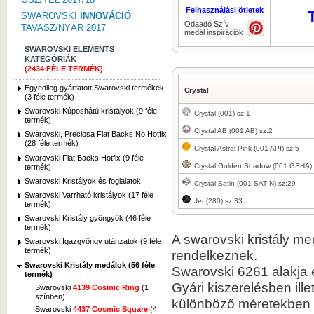
Felhasználási ötletek
SWAROVSKI
INNOVÁCIÓ
Odaadó Szív
TAVASZ/NYÁR 2017
medál inspirációk
SWAROVSKI ELEMENTS
KATEGÓRIÁK
(2434 FÉLE TERMÉK)
Egyedileg gyártatott Swarovski termékek
Crystal
(3 féle termék)
Swarovski Kúposhátú kristályok (9 féle
Crystal (001) sz:1
termék)
Crystal AB (001 AB) sz:2
Swarovski, Preciosa Flat Backs No Hotfix
(28 féle termék)
Crystal Astral Pink (001 API) sz:5
Swarovski Flat Backs Hotfix (9 féle
Crystal Golden Shadow (001 GSHA) 
termék)
Swarovski Kristályok és foglalatok
Crystal Satin (001 SATIN) sz:29
Swarovski Varrható kristályok (17 féle
Jet (280) sz:33
termék)
Swarovski Kristály gyöngyök (46 féle
termék)
A swarovski kristály me
Swarovski Igazgyöngy utánzatok (9 féle
termék)
rendelkeznek.
Swarovski Kristály medálok (56 féle
Swarovski 6261 alakja 
termék)
Gyári kiszerelésben ill
Swarovski
4139 Cosmic Ring
(1
színben)
különböző méretekben 
Swarovski
4437 Cosmic Square
(4