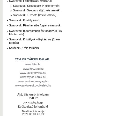
Swarovski Fémfoglalatú rövidáruk
Swarovski Szegecsek (4 féle termék)
Swarovski Szegecs alj (1 féle termék)
Swarovski Tűzhető (2 féle termék)
Swarovski Kristály mesh
Swarovski Fém keretbe foglalt strasszok
Swarovski Bútorgombok és fogantyúk (15
féle termék)
Swarovski Kristályok világításhoz (2 féle
termék)
Kellékek (2 féle termék)
TAYLOR TÁRSOLDALAK
www.flitter.hu
www.kesztyu.hu
www.taylorcrystal.hu
www.taylor-kellek.hu
www.furdoruhaanyag.hu
www.taylor-eskuvoikellek.hu
Aktuális euró árfolyam
350 Ft
Az eurós árak
tájékoztató jellegűek!
Beállítás időpontja
2026.05.31 20:09