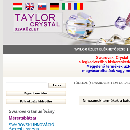
TAYLOR ÜZLET ELÉRHETŐSÉGE
Swarovski Crystal
a legkedvezőbb kiskeresked
Megjelenő termékek üzl
megvásárolhatóak vagy meg
FŐOLDAL
SWAROVSKI FÉMFOGLAL
Nincsenek termékek a kat
Swarovski tanusítvány
Mérettáblázat
SWAROVSKI
INNOVÁCIÓ
ŐSZ/TÉL 2017/18