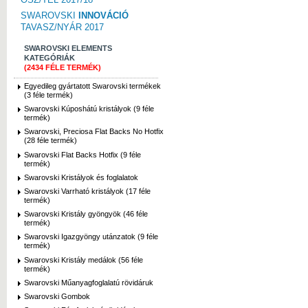
SWAROVSKI
INNOVÁCIÓ
TAVASZ/NYÁR 2017
SWAROVSKI ELEMENTS
KATEGÓRIÁK
(2434 FÉLE TERMÉK)
Egyedileg gyártatott Swarovski termékek
(3 féle termék)
Swarovski Kúposhátú kristályok (9 féle
termék)
Swarovski, Preciosa Flat Backs No Hotfix
(28 féle termék)
Swarovski Flat Backs Hotfix (9 féle
termék)
Swarovski Kristályok és foglalatok
Swarovski Varrható kristályok (17 féle
termék)
Swarovski Kristály gyöngyök (46 féle
termék)
Swarovski Igazgyöngy utánzatok (9 féle
termék)
Swarovski Kristály medálok (56 féle
termék)
Swarovski Műanyagfoglalatú rövidáruk
Swarovski Gombok