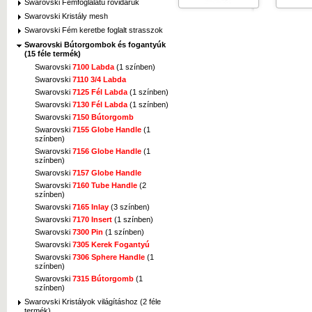
Swarovski Fémfoglalatú rövidáruk
Swarovski Kristály mesh
Swarovski Fém keretbe foglalt strasszok
Swarovski Bútorgombok és fogantyúk
(15 féle termék)
Swarovski
7100 Labda
(1 színben)
Swarovski
7110 3/4 Labda
Swarovski
7125 Fél Labda
(1 színben)
Swarovski
7130 Fél Labda
(1 színben)
Swarovski
7150 Bútorgomb
Swarovski
7155 Globe Handle
(1
színben)
Swarovski
7156 Globe Handle
(1
színben)
Swarovski
7157 Globe Handle
Swarovski
7160 Tube Handle
(2
színben)
Swarovski
7165 Inlay
(3 színben)
Swarovski
7170 Insert
(1 színben)
Swarovski
7300 Pin
(1 színben)
Swarovski
7305 Kerek Fogantyú
Swarovski
7306 Sphere Handle
(1
színben)
Swarovski
7315 Bútorgomb
(1
színben)
Swarovski Kristályok világításhoz (2 féle
termék)