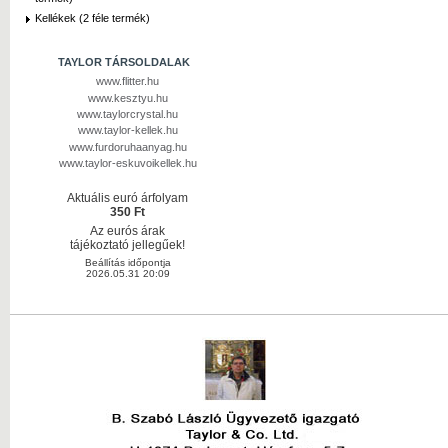
Kellékek (2 féle termék)
TAYLOR TÁRSOLDALAK
www.flitter.hu
www.kesztyu.hu
www.taylorcrystal.hu
www.taylor-kellek.hu
www.furdoruhaanyag.hu
www.taylor-eskuvoikellek.hu
Aktuális euró árfolyam
350 Ft
Az eurós árak
tájékoztató jellegűek!
Beállítás időpontja
2026.05.31 20:09