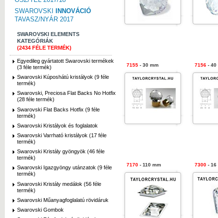
SWAROVSKI
INNOVÁCIÓ
TAVASZ/NYÁR 2017
SWAROVSKI ELEMENTS
KATEGÓRIÁK
(2434 FÉLE TERMÉK)
Egyedileg gyártatott Swarovski termékek
7155
- 30 mm
7156
- 40
(3 féle termék)
Swarovski Kúposhátú kristályok (9 féle
termék)
Swarovski, Preciosa Flat Backs No Hotfix
(28 féle termék)
Swarovski Flat Backs Hotfix (9 féle
termék)
Swarovski Kristályok és foglalatok
Swarovski Varrható kristályok (17 féle
termék)
Swarovski Kristály gyöngyök (46 féle
termék)
7170
- 110 mm
7300
- 16
Swarovski Igazgyöngy utánzatok (9 féle
termék)
Swarovski Kristály medálok (56 féle
termék)
Swarovski Műanyagfoglalatú rövidáruk
Swarovski Gombok