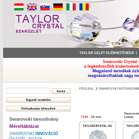
TAYLOR ÜZLET ELÉRHETŐSÉGE
Swarovski Crystal
a legkedvezőbb kiskeresked
Megjelenő termékek üzl
megvásárolhatóak vagy meg
FŐOLDAL
SWAROVSKI BÚTORGOMB
Swarovski
7100
- 30 mm
Labda
Swarovski tanusítvány
Mérettáblázat
SWAROVSKI
INNOVÁCIÓ
ŐSZ/TÉL 2017/18