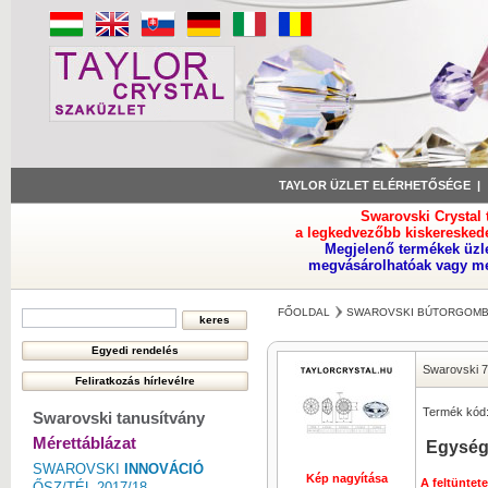
TAYLOR ÜZLET ELÉRHETŐSÉGE
Swarovski Crystal
a legkedvezőbb kiskeresked
Megjelenő termékek üzl
megvásárolhatóak vagy meg
FŐOLDAL
SWAROVSKI BÚTORGOMB
Swarovski 
Termék kód
Swarovski tanusítvány
Mérettáblázat
Egység
SWAROVSKI
INNOVÁCIÓ
Kép nagyítása
A feltüntet
ŐSZ/TÉL 2017/18