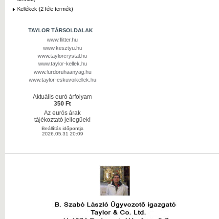
Kellékek (2 féle termék)
TAYLOR TÁRSOLDALAK
www.flitter.hu
www.kesztyu.hu
www.taylorcrystal.hu
www.taylor-kellek.hu
www.furdoruhaanyag.hu
www.taylor-eskuvoikellek.hu
Aktuális euró árfolyam
350 Ft
Az eurós árak
tájékoztató jellegűek!
Beállítás időpontja
2026.05.31 20:09