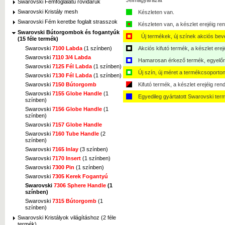
Jelmagyarázat
Swarovski Fémfoglalatú rövidáruk
Swarovski Kristály mesh
Készleten van.
Swarovski Fém keretbe foglalt strasszok
Készleten van, a készlet erejéig ren
Swarovski Bútorgombok és fogantyúk
Új termékek, új színek akciós bev
(15 féle termék)
Swarovski
7100 Labda
(1 színben)
Akciós kifutó termék, a készlet erej
Swarovski
7110 3/4 Labda
Hamarosan érkező termék, egyelőre
Swarovski
7125 Fél Labda
(1 színben)
Új szín, új méret a termékcsoporton
Swarovski
7130 Fél Labda
(1 színben)
Swarovski
7150 Bútorgomb
Kifutó termék, a készlet erejéig ren
Swarovski
7155 Globe Handle
(1
Egyedileg gyártatott Swarovski ter
színben)
Swarovski
7156 Globe Handle
(1
színben)
Swarovski
7157 Globe Handle
Swarovski
7160 Tube Handle
(2
színben)
Swarovski
7165 Inlay
(3 színben)
Swarovski
7170 Insert
(1 színben)
Swarovski
7300 Pin
(1 színben)
Swarovski
7305 Kerek Fogantyú
Swarovski
7306 Sphere Handle
(1
színben)
Swarovski
7315 Bútorgomb
(1
színben)
Swarovski Kristályok világításhoz (2 féle
termék)