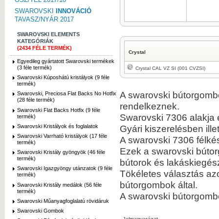
SWAROVSKI
INNOVÁCIÓ
TAVASZ/NYÁR 2017
SWAROVSKI ELEMENTS
KATEGÓRIÁK
(2434 FÉLE TERMÉK)
Crystal
Egyedileg gyártatott Swarovski termékek
(3 féle termék)
Crystal CAL VZ SI (001 CVZSI)
Swarovski Kúposhátú kristályok (9 féle
termék)
A swarovski bútorgombo
Swarovski, Preciosa Flat Backs No Hotfix
(28 féle termék)
rendelkeznek.
Swarovski Flat Backs Hotfix (9 féle
Swarovski 7306 alakja 
termék)
Swarovski Kristályok és foglalatok
Gyári kiszerelésben ille
Swarovski Varrható kristályok (17 féle
A swarovski 7306 félké
termék)
Ezek a swarovski bútor
Swarovski Kristály gyöngyök (46 féle
termék)
bútorok és lakáskiegész
Swarovski Igazgyöngy utánzatok (9 féle
Tökéletes választás az
termék)
bútorgombok által.
Swarovski Kristály medálok (56 féle
termék)
A swarovski bútorgomb
Swarovski Műanyagfoglalatú rövidáruk
Swarovski Gombok