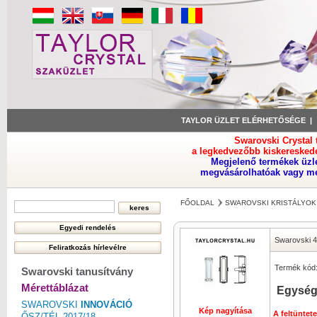
TAYLOR ÜZLET ELÉRHETŐSÉGE
Swarovski Crystal
a legkedvezőbb kiskeresked
Megjelenő termékek üzl
megvásárolhatóak vagy meg
FŐOLDAL
SWAROVSKI KRISTÁLYOK
Swarovski 
Termék kód
Swarovski tanusítvány
Mérettáblázat
Egység
SWAROVSKI
INNOVÁCIÓ
Kép nagyítása
A feltüntet
ŐSZ/TÉL 2017/18