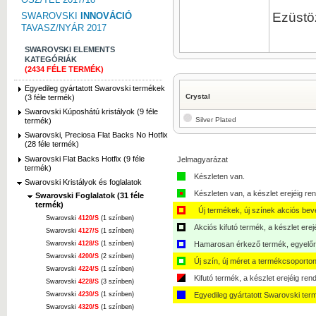
Ezüstöz
SWAROVSKI
INNOVÁCIÓ
TAVASZ/NYÁR 2017
SWAROVSKI ELEMENTS
KATEGÓRIÁK
(2434 FÉLE TERMÉK)
Egyedileg gyártatott Swarovski termékek
Crystal
(3 féle termék)
Swarovski Kúposhátú kristályok (9 féle
Silver Plated
termék)
Swarovski, Preciosa Flat Backs No Hotfix
(28 féle termék)
Swarovski Flat Backs Hotfix (9 féle
Jelmagyarázat
termék)
Készleten van.
Swarovski Kristályok és foglalatok
Készleten van, a készlet erejéig ren
Swarovski Foglalatok (31 féle
termék)
Új termékek, új színek akciós bev
Swarovski
4120/S
(1 színben)
Akciós kifutó termék, a készlet erej
Swarovski
4127/S
(1 színben)
Swarovski
4128/S
(1 színben)
Hamarosan érkező termék, egyelőre
Swarovski
4200/S
(2 színben)
Új szín, új méret a termékcsoporton
Swarovski
4224/S
(1 színben)
Kifutó termék, a készlet erejéig ren
Swarovski
4228/S
(3 színben)
Swarovski
4230/S
(1 színben)
Egyedileg gyártatott Swarovski ter
Swarovski
4320/S
(1 színben)