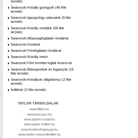
termék)
Swarovski Kristály gyöngyök (46 féle
termék)
Swarovski Igazgyöngy utánzatok (9 féle
termék)
Swarovski Kristály medálok (56 féle
termék)
Swarovski Műanyagfoglalatú rövidáruk
Swarovski Gombok
Swarovski Fémfoglalatú rövidáruk
Swarovski Kristály mesh
Swarovski Fém keretbe foglalt strasszok
Swarovski Bútorgombok és fogantyúk (15
féle termék)
Swarovski Kristályok világításhoz (2 féle
termék)
Kellékek (2 féle termék)
TAYLOR TÁRSOLDALAK
www.flitter.hu
www.kesztyu.hu
www.taylorcrystal.hu
www.taylor-kellek.hu
www.furdoruhaanyag.hu
www.taylor-eskuvoikellek.hu