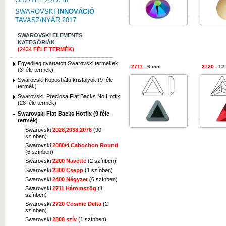
SWAROVSKI
INNOVÁCIÓ
TAVASZ/NYÁR 2017
SWAROVSKI ELEMENTS
KATEGÓRIÁK
(2434 FÉLE TERMÉK)
Egyedileg gyártatott Swarovski termékek
2711
- 6 mm
2720
- 12
(3 féle termék)
Swarovski Kúposhátú kristályok (9 féle
termék)
Swarovski, Preciosa Flat Backs No Hotfix
(28 féle termék)
Swarovski Flat Backs Hotfix (9 féle
termék)
Swarovski
2028,2038,2078
(90
színben)
Swarovski
2080/4 Cabochon Round
(6 színben)
Swarovski
2200 Navette
(2 színben)
Swarovski
2300 Csepp
(1 színben)
Swarovski
2400 Négyzet
(6 színben)
Swarovski
2711 Háromszög
(1
színben)
Swarovski
2720 Cosmic Delta
(2
színben)
Swarovski
2808 szív
(1 színben)