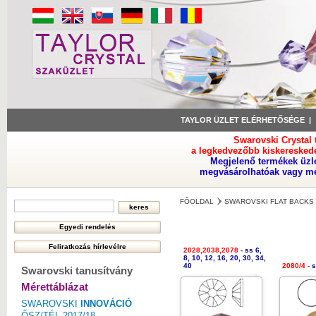
TAYLOR ÜZLET ELÉRHETŐSÉGE
Swarovski Crystal
a legkedvezőbb kiskeresked
Megjelenő termékek üzl
megvásárolhatóak vagy meg
FŐOLDAL
SWAROVSKI FLAT BACKS 
2028,2038,2078
-
ss 6,
8, 10, 12, 16, 20, 30, 34,
40
2080/4
-
s
Swarovski tanusítvány
Mérettáblázat
SWAROVSKI
INNOVÁCIÓ
ŐSZ/TÉL 2017/18