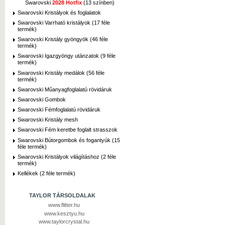
Swarovski
2028 Hotfix
(13 színben)
Swarovski Kristályok és foglalatok
Swarovski Varrható kristályok (17 féle
termék)
Swarovski Kristály gyöngyök (46 féle
termék)
Swarovski Igazgyöngy utánzatok (9 féle
termék)
Swarovski Kristály medálok (56 féle
termék)
Swarovski Műanyagfoglalatú rövidáruk
Swarovski Gombok
Swarovski Fémfoglalatú rövidáruk
Swarovski Kristály mesh
Swarovski Fém keretbe foglalt strasszok
Swarovski Bútorgombok és fogantyúk (15
féle termék)
Swarovski Kristályok világításhoz (2 féle
termék)
Kellékek (2 féle termék)
TAYLOR TÁRSOLDALAK
www.flitter.hu
www.kesztyu.hu
www.taylorcrystal.hu