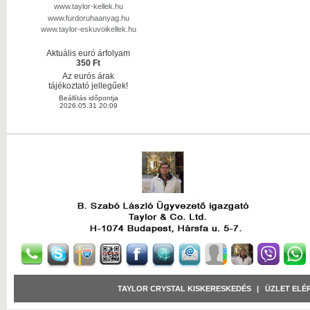
www.taylor-kellek.hu
www.furdoruhaanyag.hu
www.taylor-eskuvoikellek.hu
Aktuális euró árfolyam
350 Ft
Az eurós árak
tájékoztató jellegűek!
Beállítás időpontja
2026.05.31 20:09
TAYLOR CRYSTAL KISKERESKEDÉS
|
ÜZLET ELÉ