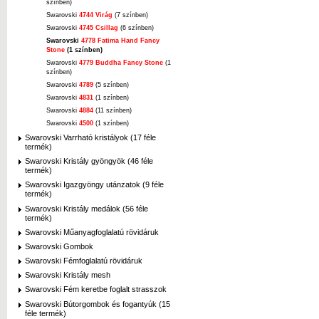
színben)
Swarovski
4744 Virág
(7 színben)
Swarovski
4745 Csillag
(6 színben)
Swarovski
4778 Fatima Hand Fancy
Stone
(1 színben)
Swarovski
4779 Buddha Fancy Stone
(1
színben)
Swarovski
4789
(5 színben)
Swarovski
4831
(1 színben)
Swarovski
4884
(11 színben)
Swarovski
4500
(1 színben)
Swarovski Varrható kristályok (17 féle
termék)
Swarovski Kristály gyöngyök (46 féle
termék)
Swarovski Igazgyöngy utánzatok (9 féle
termék)
Swarovski Kristály medálok (56 féle
termék)
Swarovski Műanyagfoglalatú rövidáruk
Swarovski Gombok
Swarovski Fémfoglalatú rövidáruk
Swarovski Kristály mesh
Swarovski Fém keretbe foglalt strasszok
Swarovski Bútorgombok és fogantyúk (15
féle termék)