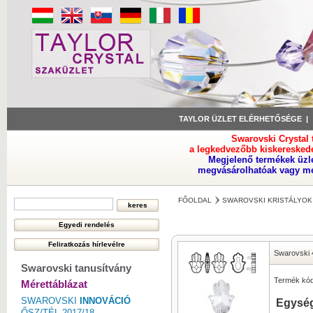
TAYLOR ÜZLET ELÉRHETŐSÉGE
Swarovski Crystal
a legkedvezőbb kiskeresked
Megjelenő termékek üzl
megvásárolhatóak vagy meg
FŐOLDAL
SWAROVSKI KRISTÁLYOK
Swarovski 
Swarovski tanusítvány
Termék kód
Mérettáblázat
SWAROVSKI
INNOVÁCIÓ
Egység
ŐSZ/TÉL 2017/18