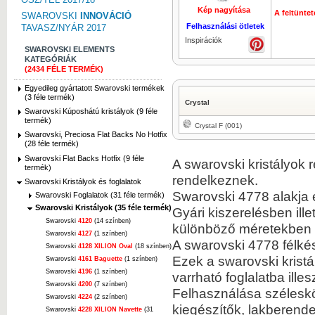
Kép nagyítása
A feltüntet
SWAROVSKI
INNOVÁCIÓ
Felhasználási ötletek
TAVASZ/NYÁR 2017
Inspirációk
SWAROVSKI ELEMENTS
KATEGÓRIÁK
(2434 FÉLE TERMÉK)
Egyedileg gyártatott Swarovski termékek
(3 féle termék)
Crystal
Swarovski Kúposhátú kristályok (9 féle
termék)
Crystal F (001)
Swarovski, Preciosa Flat Backs No Hotfix
(28 féle termék)
Swarovski Flat Backs Hotfix (9 féle
A swarovski kristályok 
termék)
rendelkeznek.
Swarovski Kristályok és foglalatok
Swarovski 4778 alakja 
Swarovski Foglalatok (31 féle termék)
Swarovski Kristályok (35 féle termék)
Gyári kiszerelésben ill
Swarovski
4120
(14 színben)
különböző méretekben 
Swarovski
4127
(1 színben)
A swarovski 4778 félké
Swarovski
4128 XILION Oval
(18 színben)
Ezek a swarovski kristá
Swarovski
4161 Baguette
(1 színben)
Swarovski
4196
(1 színben)
varrható foglalatba ille
Swarovski
4200
(7 színben)
Felhasználása széleskör
Swarovski
4224
(2 színben)
kiegészítők, lakberend
Swarovski
4228 XILION Navette
(31