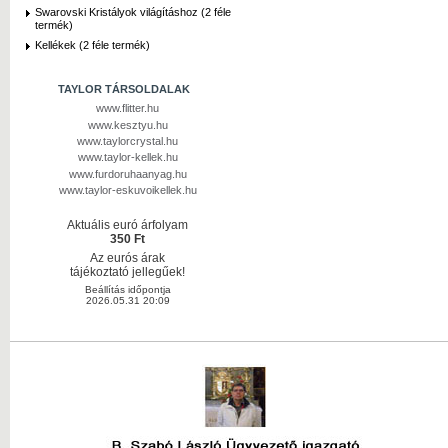
Swarovski Kristályok világításhoz (2 féle
termék)
Kellékek (2 féle termék)
TAYLOR TÁRSOLDALAK
www.flitter.hu
www.kesztyu.hu
www.taylorcrystal.hu
www.taylor-kellek.hu
www.furdoruhaanyag.hu
www.taylor-eskuvoikellek.hu
Aktuális euró árfolyam
350 Ft
Az eurós árak
tájékoztató jellegűek!
Beállítás időpontja
2026.05.31 20:09