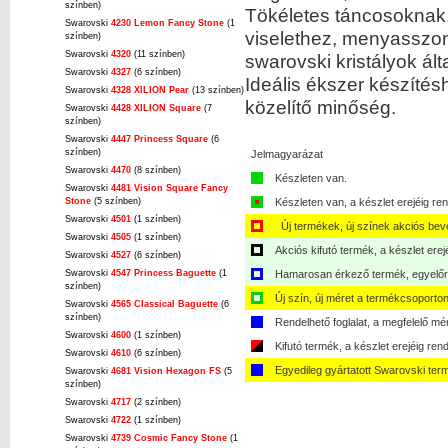
színben)
Tökéletes táncosoknak,
Swarovski
4230 Lemon Fancy Stone
(1
viselethez, menyasszony
színben)
Swarovski
4320
(11 színben)
swarovski kristályok álta
Swarovski
4327
(6 színben)
Ideális ékszer készítés
Swarovski
4328 XILION Pear
(13 színben)
közelítő minőség.
Swarovski
4428 XILION Square
(7
színben)
Swarovski
4447 Princess Square
(6
színben)
Jelmagyarázat
Swarovski
4470
(8 színben)
Készleten van.
Swarovski
4481 Vision Square Fancy
Stone
(5 színben)
Készleten van, a készlet erejéig ren
Swarovski
4501
(1 színben)
Új termékek, új színek akciós bev
Swarovski
4505
(1 színben)
Akciós kifutó termék, a készlet erej
Swarovski
4527
(6 színben)
Swarovski
4547 Princess Baguette
(1
Hamarosan érkező termék, egyelőre
színben)
Új szín, új méret a termékcsoporton
Swarovski
4565 Classical Baguette
(6
színben)
Rendelhető foglalat, a megfelelő mé
Swarovski
4600
(1 színben)
Kifutó termék, a készlet erejéig ren
Swarovski
4610
(6 színben)
Egyedileg gyártatott Swarovski ter
Swarovski
4681 Vision Hexagon FS
(5
színben)
Swarovski
4717
(2 színben)
Swarovski
4722
(1 színben)
Swarovski
4739 Cosmic Fancy Stone
(1