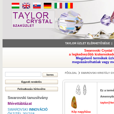
TAYLOR ÜZLET ELÉRHETŐSÉGE
Swarovski Crystal
a legkedvezőbb kiskeresked
Megjelenő termékek üzl
megvásárolhatóak vagy meg
FŐOLDAL
SWAROVSKI KRISTÁLY 
Ez a term
Amennyibe
Swarovski tanusítvány
taylor@ke
Mérettáblázat
SWAROVSKI
INNOVÁCIÓ
Kép nagyítása
Kép nagyí
ŐSZ/TÉL 2017/18