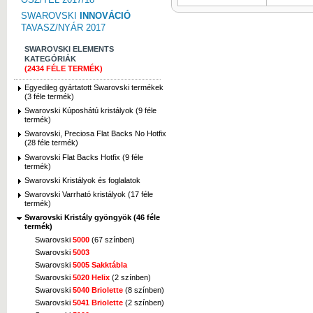
SWAROVSKI
INNOVÁCIÓ
TAVASZ/NYÁR 2017
SWAROVSKI ELEMENTS
KATEGÓRIÁK
(2434 FÉLE TERMÉK)
Egyedileg gyártatott Swarovski termékek
(3 féle termék)
Swarovski Kúposhátú kristályok (9 féle
termék)
Swarovski, Preciosa Flat Backs No Hotfix
(28 féle termék)
Swarovski Flat Backs Hotfix (9 féle
termék)
Swarovski Kristályok és foglalatok
Swarovski Varrható kristályok (17 féle
termék)
Swarovski Kristály gyöngyök (46 féle
termék)
Swarovski
5000
(67 színben)
Swarovski
5003
Swarovski
5005 Sakktábla
Swarovski
5020 Helix
(2 színben)
Swarovski
5040 Briolette
(8 színben)
Swarovski
5041 Briolette
(2 színben)