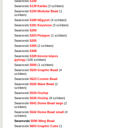
Swarovski
5100
Swarovski
5139 Karika
(3 színben)
Swarovski
5150 Modular Bead
(1
színben)
Swarovski
5180 Négyzet
(4 színben)
Swarovski
5181 Keystone
(3 színben)
Swarovski
5200
Swarovski
5203 Polygon
(1 színben)
Swarovski
5205
Swarovski
5305
(2 színben)
Swarovski
5308
Swarovski
5328 bicone kúpos
gyöngy
(100 színben)
Swarovski
5500
(1 színben)
Swarovski
5520 Graphic Bead
(4
színben)
Swarovski
5523 Cosmic Bead
Swarovski
5525 Wave Bead
(2
színben)
Swarovski
5534 Oszlop
Swarovski
5535 Oszlop
(8 színben)
Swarovski
5541 Dome Bead large
(2
színben)
Swarovski
5542 Dome Bead small
(4
színben)
Swarovski
5590 Wing Bead
Swarovski
5603 Graphic Cube
(1