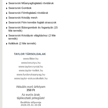
Swarovski Műanyagfoglalatú rövidáruk
Swarovski Gombok
Swarovski Fémfoglalatú rövidáruk
Swarovski Kristály mesh
Swarovski Fém keretbe foglalt strasszok
Swarovski Bútorgombok és fogantyúk (15
féle termék)
Swarovski Kristályok világításhoz (2 féle
termék)
Kellékek (2 féle termék)
TAYLOR TÁRSOLDALAK
www.flitter.hu
www.kesztyu.hu
www.taylorcrystal.hu
www.taylor-kellek.hu
www.furdoruhaanyag.hu
www.taylor-eskuvoikellek.hu
Aktuális euró árfolyam
350 Ft
Az eurós árak
tájékoztató jellegűek!
Beállítás időpontja
2026.05.31 20:09