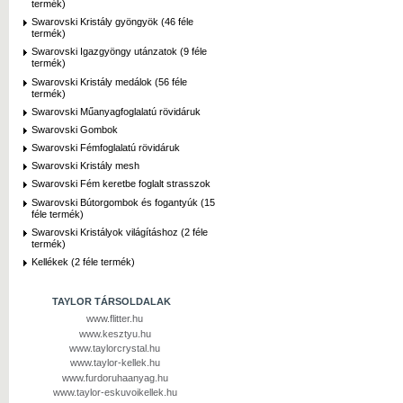
termék)
Swarovski Kristály gyöngyök (46 féle
termék)
Swarovski Igazgyöngy utánzatok (9 féle
termék)
Swarovski Kristály medálok (56 féle
termék)
Swarovski Műanyagfoglalatú rövidáruk
Swarovski Gombok
Swarovski Fémfoglalatú rövidáruk
Swarovski Kristály mesh
Swarovski Fém keretbe foglalt strasszok
Swarovski Bútorgombok és fogantyúk (15
féle termék)
Swarovski Kristályok világításhoz (2 féle
termék)
Kellékek (2 féle termék)
TAYLOR TÁRSOLDALAK
www.flitter.hu
www.kesztyu.hu
www.taylorcrystal.hu
www.taylor-kellek.hu
www.furdoruhaanyag.hu
www.taylor-eskuvoikellek.hu