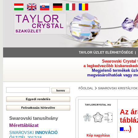
TAYLOR ÜZLET ELÉRHETŐSÉGE
Swarovski Crystal
a legkedvezőbb kiskeresked
Megjelenő termékek üzl
megvásárolhatóak vagy meg
FŐOLDAL
SWAROVSKI KRISTÁLYOK
Az ár
Swarovski tanusítvány
táblá
Mérettáblázat
...)
SWAROVSKI
INNOVÁCIÓ
Kép nagyítása
ŐSZ/TÉL 2017/18