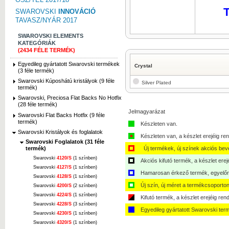
T
SWAROVSKI
INNOVÁCIÓ
TAVASZ/NYÁR 2017
SWAROVSKI ELEMENTS
KATEGÓRIÁK
(2434 FÉLE TERMÉK)
Egyedileg gyártatott Swarovski termékek
Crystal
(3 féle termék)
Swarovski Kúposhátú kristályok (9 féle
Silver Plated
termék)
Swarovski, Preciosa Flat Backs No Hotfix
(28 féle termék)
Jelmagyarázat
Swarovski Flat Backs Hotfix (9 féle
termék)
Készleten van.
Swarovski Kristályok és foglalatok
Készleten van, a készlet erejéig ren
Swarovski Foglalatok (31 féle
termék)
Új termékek, új színek akciós bev
Swarovski
4120/S
(1 színben)
Akciós kifutó termék, a készlet erej
Swarovski
4127/S
(1 színben)
Hamarosan érkező termék, egyelőre
Swarovski
4128/S
(1 színben)
Új szín, új méret a termékcsoporton
Swarovski
4200/S
(2 színben)
Swarovski
4224/S
(1 színben)
Kifutó termék, a készlet erejéig ren
Swarovski
4228/S
(3 színben)
Egyedileg gyártatott Swarovski ter
Swarovski
4230/S
(1 színben)
Swarovski
4320/S
(1 színben)