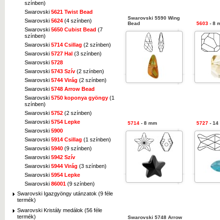
színben)
Swarovski
5621 Twist Bead
Swarovski 5590 Wing
Swarovski
5624
(4 színben)
Bead
5603
- 8 
Swarovski
5650 Cubist Bead
(7
színben)
Swarovski
5714 Csillag
(2 színben)
Swarovski
5727 Hal
(3 színben)
Swarovski
5728
Swarovski
5743 Szív
(2 színben)
Swarovski
5744 Virág
(2 színben)
Swarovski
5748 Arrow Bead
Swarovski
5750 koponya gyöngy
(1
színben)
Swarovski
5752
(2 színben)
Swarovski
5754 Lepke
5714
- 8 mm
5727
- 14
Swarovski
5900
Swarovski
5914 Csillag
(1 színben)
Swarovski
5940
(9 színben)
Swarovski
5942 Szív
Swarovski
5944 Virág
(3 színben)
Swarovski
5954 Lepke
Swarovski
86001
(9 színben)
Swarovski Igazgyöngy utánzatok (9 féle
termék)
Swarovski Kristály medálok (56 féle
termék)
Swarovski 5748 Arrow