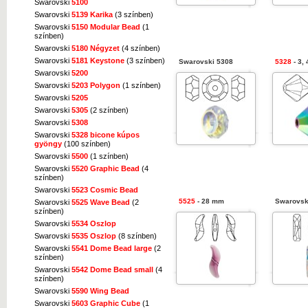
Swarovski
5100
Swarovski
5139 Karika
(3 színben)
Swarovski
5150 Modular Bead
(1
színben)
Swarovski
5180 Négyzet
(4 színben)
Swarovski
5181 Keystone
(3 színben)
Swarovski 5308
5328
- 3, 
Swarovski
5200
Swarovski
5203 Polygon
(1 színben)
Swarovski
5205
Swarovski
5305
(2 színben)
Swarovski
5308
Swarovski
5328 bicone kúpos
gyöngy
(100 színben)
Swarovski
5500
(1 színben)
Swarovski
5520 Graphic Bead
(4
színben)
Swarovski
5523 Cosmic Bead
5525
- 28 mm
Swarovsk
Swarovski
5525 Wave Bead
(2
színben)
Swarovski
5534 Oszlop
Swarovski
5535 Oszlop
(8 színben)
Swarovski
5541 Dome Bead large
(2
színben)
Swarovski
5542 Dome Bead small
(4
színben)
Swarovski
5590 Wing Bead
Swarovski
5603 Graphic Cube
(1