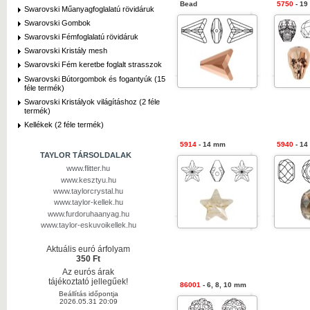
Bead
5750
- 19
Swarovski Műanyagfoglalatú rövidáruk
Swarovski Gombok
Swarovski Fémfoglalatú rövidáruk
Swarovski Kristály mesh
Swarovski Fém keretbe foglalt strasszok
Swarovski Bútorgombok és fogantyúk (15
féle termék)
Swarovski Kristályok világításhoz (2 féle
termék)
Kellékek (2 féle termék)
5914
- 14 mm
5940
- 14
TAYLOR TÁRSOLDALAK
www.flitter.hu
www.kesztyu.hu
www.taylorcrystal.hu
www.taylor-kellek.hu
www.furdoruhaanyag.hu
www.taylor-eskuvoikellek.hu
Aktuális euró árfolyam
350 Ft
Az eurós árak
tájékoztató jellegűek!
86001
- 6, 8, 10 mm
Beállítás időpontja
2026.05.31 20:09