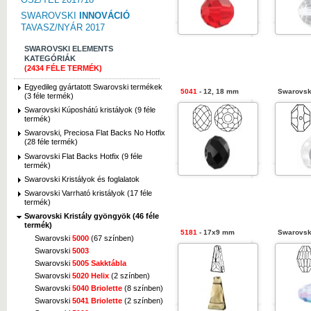
SWAROVSKI
INNOVÁCIÓ
TAVASZ/NYÁR 2017
SWAROVSKI ELEMENTS
KATEGÓRIÁK
(2434 FÉLE TERMÉK)
Egyedileg gyártatott Swarovski termékek
5041
- 12, 18 mm
Swarovsk
(3 féle termék)
Swarovski Kúposhátú kristályok (9 féle
termék)
Swarovski, Preciosa Flat Backs No Hotfix
(28 féle termék)
Swarovski Flat Backs Hotfix (9 féle
termék)
Swarovski Kristályok és foglalatok
Swarovski Varrható kristályok (17 féle
termék)
Swarovski Kristály gyöngyök (46 féle
termék)
5181
- 17x9 mm
Swarovsk
Swarovski
5000
(67 színben)
Swarovski
5003
Swarovski
5005 Sakktábla
Swarovski
5020 Helix
(2 színben)
Swarovski
5040 Briolette
(8 színben)
Swarovski
5041 Briolette
(2 színben)