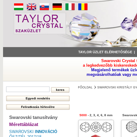
TAYLOR ÜZLET ELÉRHETŐSÉGE
Swarovski Crystal
a legkedvezőbb kiskeresked
Megjelenő termékek üzl
megvásárolhatóak vagy meg
FŐOLDAL
SWAROVSKI KRISTÁLY 
5000
- 2, 3, 4, 6, 8 mm
Swarovsk
Swarovski tanusítvány
Mérettáblázat
SWAROVSKI
INNOVÁCIÓ
ŐSZ/TÉL 2017/18