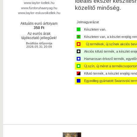
Ideális ékszer készítés
www.taylor-kellek.hu
közelítő minőség.
www.furdoruhaanyag.hu
www.taylor-eskuvoikellek.hu
Jelmagyarázat
Aktuális euró árfolyam
350 Ft
Készleten van.
Az eurós árak
Készleten van, a készlet erejéig ren
tájékoztató jellegűek!
Beállítás időpontja
Új termékek, új színek akciós bev
2026.05.31 20:09
Akciós kifutó termék, a készlet erej
Hamarosan érkező termék, egyelőre
Új szín, új méret a termékcsoporton
Kifutó termék, a készlet erejéig ren
Egyedileg gyártatott Swarovski ter