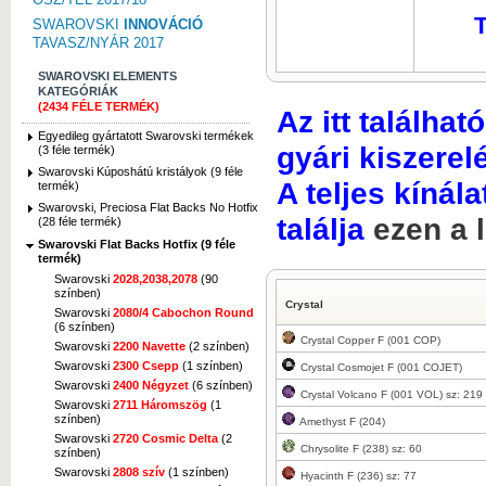
T
SWAROVSKI
INNOVÁCIÓ
TAVASZ/NYÁR 2017
SWAROVSKI ELEMENTS
KATEGÓRIÁK
(2434 FÉLE TERMÉK)
Az itt találha
Egyedileg gyártatott Swarovski termékek
gyári kiszerel
(3 féle termék)
Swarovski Kúposhátú kristályok (9 féle
A teljes kínála
termék)
Swarovski, Preciosa Flat Backs No Hotfix
találja
ezen a 
(28 féle termék)
Swarovski Flat Backs Hotfix (9 féle
termék)
Swarovski
2028,2038,2078
(90
színben)
Crystal
Swarovski
2080/4 Cabochon Round
(6 színben)
Crystal Copper F (001 COP)
Swarovski
2200 Navette
(2 színben)
Swarovski
2300 Csepp
(1 színben)
Crystal Cosmojet F (001 COJET)
Swarovski
2400 Négyzet
(6 színben)
Crystal Volcano F (001 VOL) sz: 219
Swarovski
2711 Háromszög
(1
színben)
Amethyst F (204)
Swarovski
2720 Cosmic Delta
(2
Chrysolite F (238) sz: 60
színben)
Swarovski
2808 szív
(1 színben)
Hyacinth F (236) sz: 77