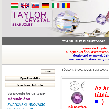
TAYLOR ÜZLET ELÉRHETŐSÉGE
Swarovski Crystal
a legkedvezőbb kiskeresked
Megjelenő termékek üzl
megvásárolhatóak vagy meg
FŐOLDAL
SWAROVSKI FLAT BACKS 
Az ár
Swarovski tanusítvány
táblá
Mérettáblázat
...)
SWAROVSKI
INNOVÁCIÓ
Kép nagyítása
Kép nagyí
ŐSZ/TÉL 2017/18