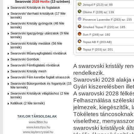
Swarovski
2028 Hotfix
(13 színben)
Jonquil F (213) sz: 88
Swarovski Kristályok és foglalatok
Olivine F (228) sz: 139
Swarovski Varrható kristályok (17 féle
termék)
Provence Lavender F (283) sz: 155
Swarovski Kristály gyöngyök (46 féle
Smoked Topaz F (220) sz: 185
termék)
Swarovski Igazgyöngy utánzatok (9 féle
Sun F (248) sz: 192
termék)
Topaz AB F (203 AB)
Swarovski Kristály medálok (56 féle
termék)
Topaz F (203) sz: 201
Swarovski Műanyagfoglalatú rövidáruk
Swarovski Gombok
A swarovski kristály re
Swarovski Fémfoglalatú rövidáruk
rendelkezik.
Swarovski Kristály mesh
Swarovski Fém keretbe foglalt strasszok
Swarovski 2028 alakja 
Swarovski Bútorgombok és fogantyúk (15
Gyári kiszerelésben ille
féle termék)
A swarovski 2028 félké
Swarovski Kristályok világításhoz (2 féle
termék)
Felhasználása széleskörű
Kellékek (2 féle termék)
jelmezek, kiegészítők,
Tökéletes táncosoknak,
TAYLOR TÁRSOLDALAK
viselethez, menyasszony
www.flitter.hu
swarovski kristályok álta
www.kesztyu.hu
www.taylorcrystal.hu