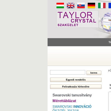
T
F
S
s
Swarovski tanusítvány
Mérettáblázat
SWAROVSKI
INNOVÁCIÓ
ŐSZ/TÉL 2017/18