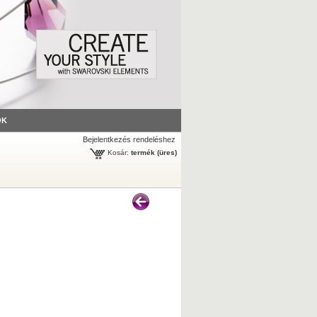
ÓK
Bejelentkezés rendeléshez
Kosár:
termék
(üres)