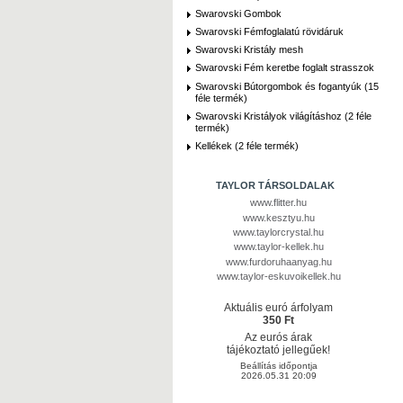
Swarovski Gombok
Swarovski Fémfoglalatú rövidáruk
Swarovski Kristály mesh
Swarovski Fém keretbe foglalt strasszok
Swarovski Bútorgombok és fogantyúk (15
féle termék)
Swarovski Kristályok világításhoz (2 féle
termék)
Kellékek (2 féle termék)
TAYLOR TÁRSOLDALAK
www.flitter.hu
www.kesztyu.hu
www.taylorcrystal.hu
www.taylor-kellek.hu
www.furdoruhaanyag.hu
www.taylor-eskuvoikellek.hu
Aktuális euró árfolyam
350 Ft
Az eurós árak
tájékoztató jellegűek!
Beállítás időpontja
2026.05.31 20:09