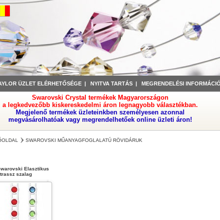
AYLOR ÜZLET ELÉRHETŐSÉGE
|
NYITVA TARTÁS
|
MEGRENDELÉSI INFORMÁCI
Swarovski Crystal termékek Magyarországon
a legkedvezőbb kiskereskedelmi áron legnagyobb választékban.
Megjelenő termékek üzleteinkben személyesen azonnal
megvásárolhatóak vagy megrendelhetőek online üzleti áron!
ŐOLDAL
SWAROVSKI MŰANYAGFOGLALATÚ RÖVIDÁRUK
warovski Elasztikus
trassz szalag