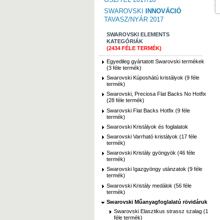
SWAROVSKI
INNOVÁCIÓ
TAVASZ/NYÁR 2017
SWAROVSKI ELEMENTS
KATEGÓRIÁK
(2434 FÉLE TERMÉK)
Egyedileg gyártatott Swarovski termékek
(3 féle termék)
Swarovski Kúposhátú kristályok (9 féle
termék)
Swarovski, Preciosa Flat Backs No Hotfix
(28 féle termék)
Swarovski Flat Backs Hotfix (9 féle
termék)
Swarovski Kristályok és foglalatok
Swarovski Varrható kristályok (17 féle
termék)
Swarovski Kristály gyöngyök (46 féle
termék)
Swarovski Igazgyöngy utánzatok (9 féle
termék)
Swarovski Kristály medálok (56 féle
termék)
Swarovski Műanyagfoglalatú rövidáruk
Swarovski Elasztikus strassz szalag (1
féle termék)