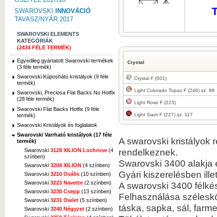
T
SWAROVSKI
INNOVÁCIÓ
TAVASZ/NYÁR 2017
SWAROVSKI ELEMENTS
KATEGÓRIÁK
(2434 FÉLE TERMÉK)
Kép nagyítása
Egyedileg gyártatott Swarovski termékek
Crystal
(3 féle termék)
Swarovski Kúposhátú kristályok (9 féle
Crystal F (001)
termék)
Light Colorado Topaz F (246) sz: 99
Swarovski, Preciosa Flat Backs No Hotfix
(28 féle termék)
Light Rose F (223)
Kép nagyítása
Swarovski Flat Backs Hotfix (9 féle
Light Siam F (227) sz: 117
termék)
Swarovski Kristályok és foglalatok
Swarovski Varrható kristályok (17 féle
A swarovski kristályok 
termék)
rendelkeznek.
Swarovski
3128 XILION Lochrose
(4
színben)
Swarovski 3400 alakja 
Kép nagyítása
Swarovski
3204 XILION
(4 színben)
Gyári kiszerelésben ille
Swarovski
3210 Ovális
(10 színben)
Swarovski
3223 Navette
(2 színben)
A swarovski 3400 félké
Swarovski
3230 Csepp
(13 színben)
Felhasználása széleskör
Swarovski
3231 Owlet
(5 színben)
táska, sapka, sál, farmer
Swarovski
3240 Négyzet
(2 színben)
Kép nagyítása