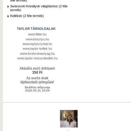
féle termék)
Swarovski Kristályok világításhoz (2 féle
termék)
Kellékek (2 féle termék)
TAYLOR TÁRSOLDALAK
www.flitter.hu
www.kesztyu.hu
www.taylorcrystal.hu
www.taylor-kellek.hu
www.furdoruhaanyag.hu
www.taylor-eskuvoikellek.hu
Aktuális euró árfolyam
350 Ft
Az eurós árak
tájékoztató jellegűek!
Beállítás időpontja
2026.05.31 20:09