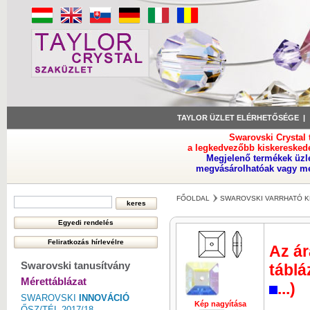
TAYLOR ÜZLET ELÉRHETŐSÉGE
Swarovski Crystal
a legkedvezőbb kiskeresked
Megjelenő termékek üzl
megvásárolhatóak vagy meg
FŐOLDAL
SWAROVSKI VARRHATÓ K
Az ár
Swarovski tanusítvány
táblá
Mérettáblázat
...)
SWAROVSKI
INNOVÁCIÓ
Kép nagyítása
ŐSZ/TÉL 2017/18