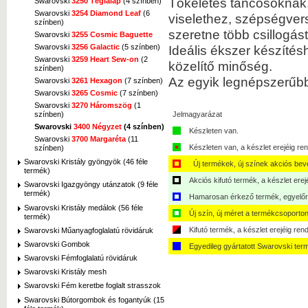
Tökéletes táncosoknak,
Swarovski
3250 Téglalap
(4 színben)
Swarovski
3254 Diamond Leaf
(6
viselethez, szépségve
színben)
szeretne több csillogást
Swarovski
3255 Cosmic Baguette
Swarovski
3256 Galactic
(5 színben)
Ideális ékszer készítés
Swarovski
3259 Heart Sew-on
(2
közelítő minőség.
színben)
Az egyik legnépszerűbb 
Swarovski
3261 Hexagon
(7 színben)
Swarovski
3265 Cosmic
(7 színben)
Swarovski
3270 Háromszög
(1
színben)
Jelmagyarázat
Swarovski
3400 Négyzet
(4 színben)
Készleten van.
Swarovski
3700 Margaréta
(11
Készleten van, a készlet erejéig ren
színben)
Swarovski Kristály gyöngyök (46 féle
Új termékek, új színek akciós bev
termék)
Akciós kifutó termék, a készlet erej
Swarovski Igazgyöngy utánzatok (9 féle
termék)
Hamarosan érkező termék, egyelőre
Swarovski Kristály medálok (56 féle
Új szín, új méret a termékcsoporton
termék)
Kifutó termék, a készlet erejéig ren
Swarovski Műanyagfoglalatú rövidáruk
Swarovski Gombok
Egyedileg gyártatott Swarovski ter
Swarovski Fémfoglalatú rövidáruk
Swarovski Kristály mesh
Swarovski Fém keretbe foglalt strasszok
Swarovski Bútorgombok és fogantyúk (15