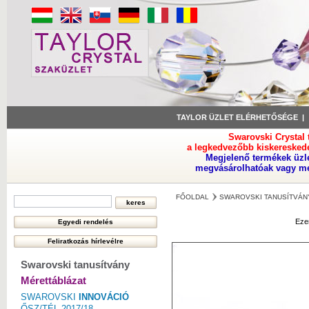
TAYLOR ÜZLET ELÉRHETŐSÉGE
Swarovski Crystal
a legkedvezőbb kiskeresked
Megjelenő termékek üzl
megvásárolhatóak vagy meg
FŐOLDAL
SWAROVSKI TANUSÍTVÁN
Eze
Swarovski tanusítvány
Mérettáblázat
SWAROVSKI
INNOVÁCIÓ
ŐSZ/TÉL 2017/18