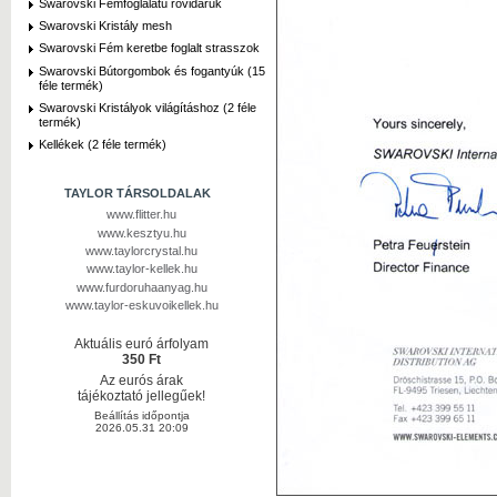
Swarovski Fémfoglalatú rövidáruk
Swarovski Kristály mesh
Swarovski Fém keretbe foglalt strasszok
Swarovski Bútorgombok és fogantyúk (15
féle termék)
Swarovski Kristályok világításhoz (2 féle
termék)
Kellékek (2 féle termék)
TAYLOR TÁRSOLDALAK
www.flitter.hu
www.kesztyu.hu
www.taylorcrystal.hu
www.taylor-kellek.hu
www.furdoruhaanyag.hu
www.taylor-eskuvoikellek.hu
Aktuális euró árfolyam
350 Ft
Az eurós árak
tájékoztató jellegűek!
Beállítás időpontja
2026.05.31 20:09