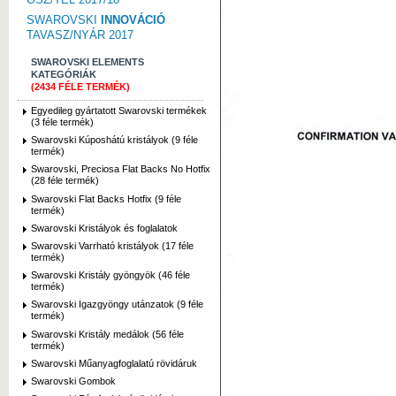
SWAROVSKI
INNOVÁCIÓ
TAVASZ/NYÁR 2017
SWAROVSKI ELEMENTS
KATEGÓRIÁK
(2434 FÉLE TERMÉK)
Egyedileg gyártatott Swarovski termékek
(3 féle termék)
Swarovski Kúposhátú kristályok (9 féle
termék)
Swarovski, Preciosa Flat Backs No Hotfix
(28 féle termék)
Swarovski Flat Backs Hotfix (9 féle
termék)
Swarovski Kristályok és foglalatok
Swarovski Varrható kristályok (17 féle
termék)
Swarovski Kristály gyöngyök (46 féle
termék)
Swarovski Igazgyöngy utánzatok (9 féle
termék)
Swarovski Kristály medálok (56 féle
termék)
Swarovski Műanyagfoglalatú rövidáruk
Swarovski Gombok