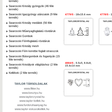
termék)
Swarovski Kristály gyöngyök (46 féle
termék)
Swarovski Igazgyöngy utánzatok (9 féle
4779/S
- 18x15.6 mm
4778/S
- 
termék)
Swarovski Kristály medálok (56 féle
termék)
Swarovski Műanyagfoglalatú rövidáruk
Swarovski Gombok
Swarovski Fémfoglalatú rövidáruk
Swarovski Kristály mesh
Swarovski Fém keretbe foglalt strasszok
Swarovski Bútorgombok és fogantyúk (15
féle termék)
4884/S
- 5.5x5, 8.8x8,
Swarovski Kristályok világításhoz (2 féle
15.4x14 mm
termék)
Kellékek (2 féle termék)
TAYLOR TÁRSOLDALAK
www.flitter.hu
www.kesztyu.hu
www.taylorcrystal.hu
www.taylor-kellek.hu
www.furdoruhaanyag.hu
www.taylor-eskuvoikellek.hu