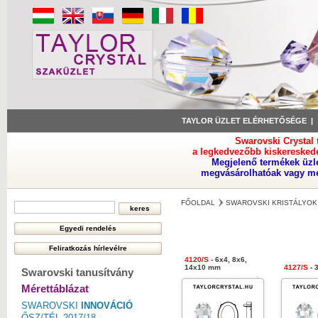
TAYLOR ÜZLET ELÉRHETŐSÉGE
Swarovski Crystal
a legkedvezőbb kiskeresked
Megjelenő termékek üzl
megvásárolhatóak vagy meg
FŐOLDAL
SWAROVSKI KRISTÁLYOK
4120/S
- 6x4, 8x6,
14x10 mm
4127/S
- 
Swarovski tanusítvány
Mérettáblázat
SWAROVSKI
INNOVÁCIÓ
ŐSZ/TÉL 2017/18