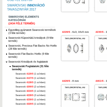
SWAROVSKI
INNOVÁCIÓ
TAVASZ/NYÁR 2017
SWAROVSKI ELEMENTS
KATEGÓRIÁK
(2434 FÉLE TERMÉK)
Egyedileg gyártatott Swarovski termékek
4228/S
- 6x3, 10x5 mm
4230/S
- 
(3 féle termék)
Swarovski Kúposhátú kristályok (9 féle
termék)
Swarovski, Preciosa Flat Backs No Hotfix
(28 féle termék)
Swarovski Flat Backs Hotfix (9 féle
termék)
Swarovski Kristályok és foglalatok
Swarovski Foglalatok (31 féle
termék)
Swarovski
4120/S
(1 színben)
Swarovski
4127/S
(1 színben)
4428/S
- 8 mm
4461/S
- 
Swarovski
4128/S
(1 színben)
Swarovski
4200/S
(2 színben)
Swarovski
4224/S
(1 színben)
Swarovski
4228/S
(3 színben)
Swarovski
4230/S
(1 színben)
Swarovski
4320/S
(1 színben)