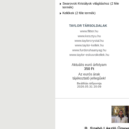
Swarovski Kristályok világításhoz (2 féle
termék)
Kellékek (2 féle termék)
TAYLOR TÁRSOLDALAK
www.flitter.hu
www.kesztyu.hu
www.taylorcrystal.hu
www.taylor-kellek.hu
www.furdoruhaanyag.hu
www.taylor-eskuvoikellek.hu
Aktuális euró árfolyam
350 Ft
Az eurós árak
tájékoztató jellegűek!
Beállítás időpontja
2026.05.31 20:09