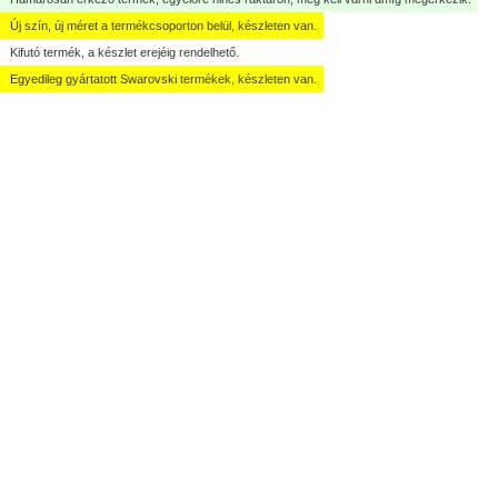
Új szín, új méret a termékcsoporton belül, készleten van.
Kifutó termék, a készlet erejéig rendelhető.
Egyedileg gyártatott Swarovski termékek, készleten van.