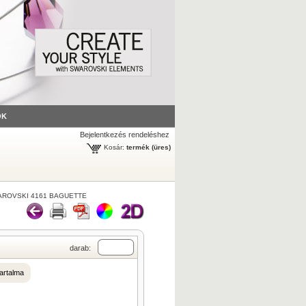
ÓK
Bejelentkezés rendeléshez
Kosár:
termék
(üres)
ROVSKI 4161 BAGUETTE
darab:
artalma