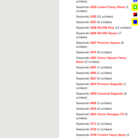
színben)
Swarovski
4230 Lemon Fancy Stone
(1
színben)
Swarovski
4320
(11 színben)
Swarovski
4327
(6 színben)
Swarovski
4328 XILION Pear
(13 színben)
Swarovski
4428 XILION Square
(7
színben)
Swarovski
4447 Princess Square
(6
színben)
Swarovski
4470
(8 színben)
Swarovski
4481 Vision Square Fancy
Stone
(5 színben)
Swarovski
4501
(1 színben)
Swarovski
4505
(1 színben)
Swarovski
4527
(6 színben)
Swarovski
4547 Princess Baguette
(1
színben)
Swarovski
4565 Classical Baguette
(6
színben)
Swarovski
4600
(1 színben)
Swarovski
4610
(6 színben)
Swarovski
4681 Vision Hexagon FS
(5
színben)
Swarovski
4717
(2 színben)
Swarovski
4722
(1 színben)
Swarovski
4739 Cosmic Fancy Stone
(1