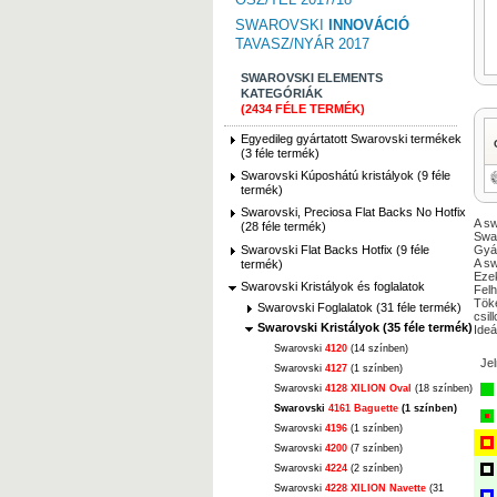
SWAROVSKI
INNOVÁCIÓ
TAVASZ/NYÁR 2017
SWAROVSKI ELEMENTS
KATEGÓRIÁK
(2434 FÉLE TERMÉK)
Egyedileg gyártatott Swarovski termékek
(3 féle termék)
Swarovski Kúposhátú kristályok (9 féle
termék)
Swarovski, Preciosa Flat Backs No Hotfix
A sw
(28 féle termék)
Swar
Swarovski Flat Backs Hotfix (9 féle
Gyár
A sw
termék)
Ezek
Swarovski Kristályok és foglalatok
Felh
Töké
Swarovski Foglalatok (31 féle termék)
csil
Swarovski Kristályok (35 féle termék)
Ideá
Swarovski
4120
(14 színben)
Je
Swarovski
4127
(1 színben)
Swarovski
4128 XILION Oval
(18 színben)
Swarovski
4161 Baguette
(1 színben)
Swarovski
4196
(1 színben)
Swarovski
4200
(7 színben)
Swarovski
4224
(2 színben)
Swarovski
4228 XILION Navette
(31