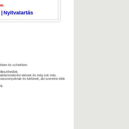
ak.
i
|
Nyitvatartás
tekben és színekben.
illeszthetőek.
k, lakberendezési elemek és még sok más.
yasszonyoknak és bárkinek, aki szeretne több
ég.