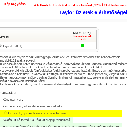
Kép nagyítása
A feltüntetett árak kiskereskedelmi árak, 27% ÁFA-t tartalmazn
Taylor üzletek elérhetősége
MM 21,0X 7,0
Színválaszték
Crystal
1 szín
Crystal F (001)
arovski kristályok rendkívül ragyogó termékek, és szikrázó fénytöréssel rendelkeznek.
ovski 4161 alakja egyedi.
i kiszerelésben illetve darabra is vásárolható, nagy választékban kapható különböző mére
arovski 4161 félkész termék jól kombinálható más swarovski termékekkel.
 a swarovski kristályok fémfoglalatba foglalhatóak, ragaszthatóak, illetve varrható foglalatba 
asználása széleskörű, swarovski kristályal díszithető képkeret, tánc jelmezek, kiegészítő
letes táncosoknak, műkorcsolyázóknak, ritmikus gimnasztikához, western viselethez, men
logást a swarovski kristályok által.
lis ékszer készítéshez, mivel a swarovski kristályok csiszolása gyémánthoz közelítő minős
lmagyarázat
Készleten van.
Készleten van, a készlet erejéig rendelhető.
Új termékek, új színek akciós bevezető áron.
Akciós kifutó termék, a készlet erejéig rendelhető.
Hamarosan érkező termék, egyelőre nincs raktáron, meg kell várni amíg megérkezik.