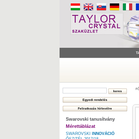
T
F
Swarovski tanusítvány
Mérettáblázat
SWAROVSKI
INNOVÁCIÓ
ŐSZ/TÉL 2017/18