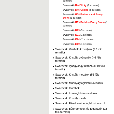
színben)
Swarovski
4744 Virág
(7 színben)
Swarovski
4745 Csillag
(6 színben)
Swarovski
4778 Fatima Hand Fancy
Stone
(1 színben)
Swarovski
4779 Buddha Fancy Stone
(1
színben)
Swarovski
4789
(5 színben)
Swarovski
4831
(1 színben)
Swarovski
4884
(11 színben)
Swarovski
4500
(1 színben)
Swarovski Varrható kristályok (17 féle
termék)
Swarovski Kristály gyöngyök (46 féle
termék)
Swarovski Igazgyöngy utánzatok (9 féle
termék)
Swarovski Kristály medálok (56 féle
termék)
Swarovski Műanyagfoglalatú rövidáruk
Swarovski Gombok
Swarovski Fémfoglalatú rövidáruk
Swarovski Kristály mesh
Swarovski Fém keretbe foglalt strasszok
Swarovski Bútorgombok és fogantyúk (15
féle termék)