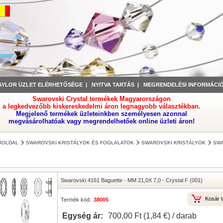
AYLOR ÜZLET ELÉRHETŐSÉGE
|
NYITVA TARTÁS
|
MEGRENDELÉSI INFORMÁCI
Swarovski Crystal termékek Magyarországon
a legkedvezőbb kiskereskedelmi áron legnagyobb választékban.
Megjelenő termékek üzleteinkben személyesen azonnal
megvásárolhatóak vagy megrendelhetőek online üzleti áron!
ŐOLDAL
SWAROVSKI KRISTÁLYOK ÉS FOGLALATOK
SWAROVSKI KRISTÁLYOK
SWA
Swarovski 4161 Baguette
-
MM 21,0X 7,0
-
Crystal F (001)
Kosár t
Termék kód:
38005
Egység ár:
700,00 Ft‎ (1,84 €) / darab