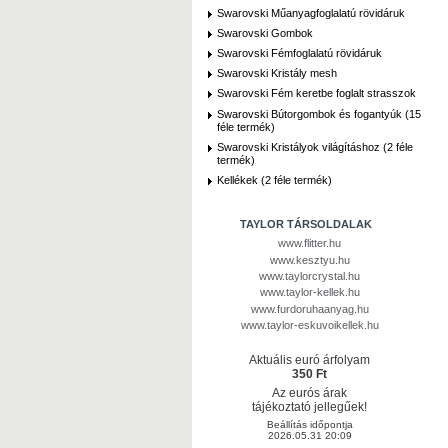
Swarovski Műanyagfoglalatú rövidáruk
Swarovski Gombok
Swarovski Fémfoglalatú rövidáruk
Swarovski Kristály mesh
Swarovski Fém keretbe foglalt strasszok
Swarovski Bútorgombok és fogantyúk (15
féle termék)
Swarovski Kristályok világításhoz (2 féle
termék)
Kellékek (2 féle termék)
TAYLOR TÁRSOLDALAK
www.flitter.hu
www.kesztyu.hu
www.taylorcrystal.hu
www.taylor-kellek.hu
www.furdoruhaanyag.hu
www.taylor-eskuvoikellek.hu
Aktuális euró árfolyam
350 Ft
Az eurós árak
tájékoztató jellegűek!
Beállítás időpontja
2026.05.31 20:09