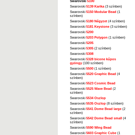
Swarovski
5100
Swarovski
5139 Karika
(3 színben)
Swarovski
5150 Modular Bead
(1
színben)
Swarovski
5180 Négyzet
(4 színben)
Swarovski
5181 Keystone
(3 színben)
Swarovski
5200
Swarovski
5203 Polygon
(1 színben)
Swarovski
5205
Swarovski
5305
(2 színben)
Swarovski
5308
Swarovski
5328 bicone kúpos
gyöngy
(100 színben)
Swarovski
5500
(1 színben)
Swarovski
5520 Graphic Bead
(4
színben)
Swarovski
5523 Cosmic Bead
Swarovski
5525 Wave Bead
(2
színben)
Swarovski
5534 Oszlop
Swarovski
5535 Oszlop
(8 színben)
Swarovski
5541 Dome Bead large
(2
színben)
Swarovski
5542 Dome Bead small
(4
színben)
Swarovski
5590 Wing Bead
Swarovski
5603 Graphic Cube
(1