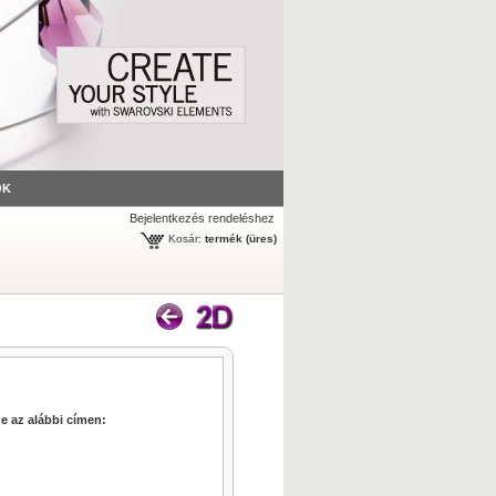
ÓK
Bejelentkezés rendeléshez
Kosár:
termék
(üres)
e az alábbi címen: