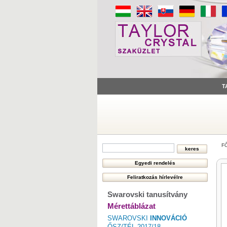
T
F
Swarovski tanusítvány
Mérettáblázat
SWAROVSKI
INNOVÁCIÓ
ŐSZ/TÉL 2017/18