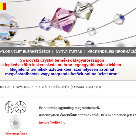
AYLOR ÜZLET ELÉRHETŐSÉGE
|
NYITVA TARTÁS
|
MEGRENDELÉSI INFORMÁCI
Swarovski Crystal termékek Magyarországon
a legkedvezőbb kiskereskedelmi áron legnagyobb választékban.
Megjelenő termékek üzleteinkben személyesen azonnal
megvásárolhatóak vagy megrendelhetőek online üzleti áron!
ŐOLDAL
SWAROVSKI KRISTÁLY GYÖNGYÖK
SWAROVSKI 5100
Ez a termék egyénileg megrendelhető.
Amennyiben érdeklődik a termék felől, kérem emailben jelezz
taylor@kellek.hu
Kép nagyítása