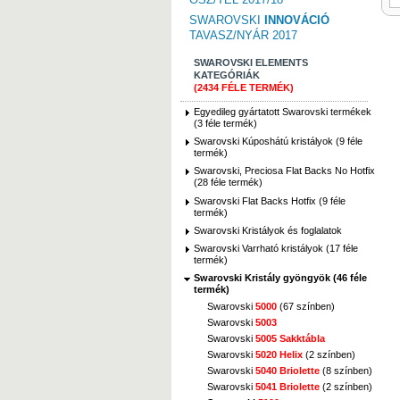
SWAROVSKI
INNOVÁCIÓ
TAVASZ/NYÁR 2017
SWAROVSKI ELEMENTS
KATEGÓRIÁK
(2434 FÉLE TERMÉK)
Egyedileg gyártatott Swarovski termékek
(3 féle termék)
Swarovski Kúposhátú kristályok (9 féle
termék)
Swarovski, Preciosa Flat Backs No Hotfix
(28 féle termék)
Swarovski Flat Backs Hotfix (9 féle
termék)
Swarovski Kristályok és foglalatok
Swarovski Varrható kristályok (17 féle
termék)
Swarovski Kristály gyöngyök (46 féle
termék)
Swarovski
5000
(67 színben)
Swarovski
5003
Swarovski
5005 Sakktábla
Swarovski
5020 Helix
(2 színben)
Swarovski
5040 Briolette
(8 színben)
Swarovski
5041 Briolette
(2 színben)