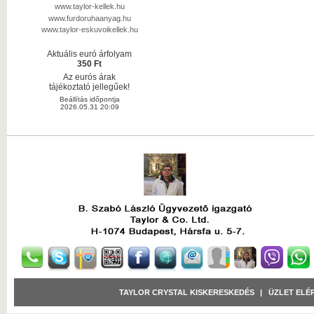
www.taylor-kellek.hu
www.furdoruhaanyag.hu
www.taylor-eskuvoikellek.hu
Aktuális euró árfolyam
350 Ft
Az eurós árak
tájékoztató jellegűek!
Beállítás időpontja
2026.05.31 20:09
TAYLOR CRYSTAL KISKERESKEDÉS
|
ÜZLET ELÉ