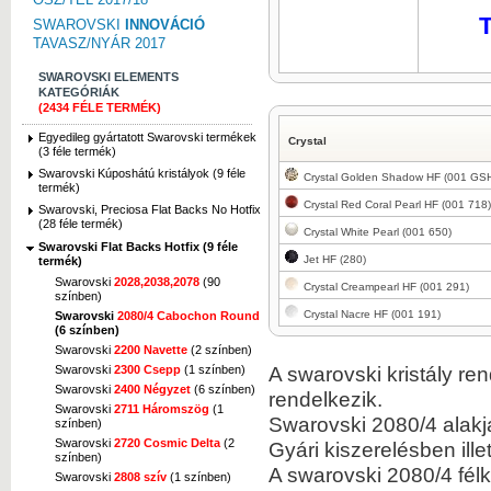
T
SWAROVSKI
INNOVÁCIÓ
TAVASZ/NYÁR 2017
SWAROVSKI ELEMENTS
KATEGÓRIÁK
(2434 FÉLE TERMÉK)
Egyedileg gyártatott Swarovski termékek
Crystal
(3 féle termék)
Swarovski Kúposhátú kristályok (9 féle
Crystal Golden Shadow HF (001 GS
termék)
Crystal Red Coral Pearl HF (001 718)
Swarovski, Preciosa Flat Backs No Hotfix
(28 féle termék)
Crystal White Pearl (001 650)
Swarovski Flat Backs Hotfix (9 féle
Jet HF (280)
termék)
Swarovski
2028,2038,2078
(90
Crystal Creampearl HF (001 291)
színben)
Crystal Nacre HF (001 191)
Swarovski
2080/4 Cabochon Round
(6 színben)
Swarovski
2200 Navette
(2 színben)
A swarovski kristály re
Swarovski
2300 Csepp
(1 színben)
Swarovski
2400 Négyzet
(6 színben)
rendelkezik.
Swarovski
2711 Háromszög
(1
Swarovski 2080/4 alakj
színben)
Swarovski
2720 Cosmic Delta
(2
Gyári kiszerelésben ille
színben)
A swarovski 2080/4 fél
Swarovski
2808 szív
(1 színben)