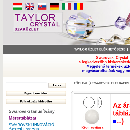
TAYLOR ÜZLET ELÉRHETŐSÉGE
Swarovski Crystal
a legkedvezőbb kiskeresked
Megjelenő termékek üzl
megvásárolhatóak vagy meg
FŐOLDAL
SWAROVSKI FLAT BACKS 
Az ár
Swarovski tanusítvány
táblá
Mérettáblázat
...)
SWAROVSKI
INNOVÁCIÓ
Kép nagyítása
Kép nagyí
ŐSZ/TÉL 2017/18