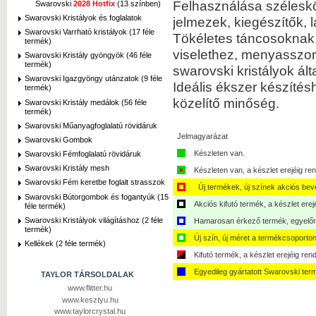
Felhasználása széleskörű
Swarovski
2028 Hotfix
(13 színben)
Swarovski Kristályok és foglalatok
jelmezek, kiegészítők,
Swarovski Varrható kristályok (17 féle
Tökéletes táncosoknak,
termék)
viselethez, menyasszony
Swarovski Kristály gyöngyök (46 féle
termék)
swarovski kristályok álta
Swarovski Igazgyöngy utánzatok (9 féle
Ideális ékszer készítés
termék)
közelítő minőség.
Swarovski Kristály medálok (56 féle
termék)
Swarovski Műanyagfoglalatú rövidáruk
Jelmagyarázat
Swarovski Gombok
Készleten van.
Swarovski Fémfoglalatú rövidáruk
Swarovski Kristály mesh
Készleten van, a készlet erejéig ren
Swarovski Fém keretbe foglalt strasszok
Új termékek, új színek akciós bev
Swarovski Bútorgombok és fogantyúk (15
Akciós kifutó termék, a készlet erej
féle termék)
Swarovski Kristályok világításhoz (2 féle
Hamarosan érkező termék, egyelőre
termék)
Új szín, új méret a termékcsoporton
Kellékek (2 féle termék)
Kifutó termék, a készlet erejéig ren
Egyedileg gyártatott Swarovski ter
TAYLOR TÁRSOLDALAK
www.flitter.hu
www.kesztyu.hu
www.taylorcrystal.hu