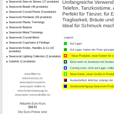
Umfangreiche Verwendun
Swarovski Sew-on Stones (17 produkte)
Telefon, Tanzkostüme, A
Swarovski Beads (46 produkte)
Swarovski Crystal Pearls (9 produkte)
Perfekt für Tänzer, für
Swarovski Pendants (56 produkte)
Tragbarkeit, Bräute und 
Swarovski Plastic Trimmings
Ideal für Schmuck mach
Swarovski Buttons
Swarovski Metal Trimmings
Legend
Swarovski Crystal Mesh
Swarovski Cupchains & Findings
Auf Lager.
Swarovski Knobs, Handles & Co (15
Auf Lager, haben der Preis günstiger
produkte)
Neue Produkte, neue Farben für sp
Swarovski Lighting Collection (2 produkte)
Zubehör (2 produkte)
Nicht mehr im Sortiment mit Sondera
Coming soon, nicht auf Lager, sollt
www.flitter.hu
Neue Farbe, neuer Größe in Produ
www.kesztyu.hu
Auslaufartikel, lieferbar solange der 
www.taylorcrystal.hu
Sonderanfertigung Swarovski Produ
www.taylor-kellek.hu
www.furdoruhaanyag.hu
www.taylor-eskuvoikellek.hu
Aktuelle Euro-Kurs
350 Ft
Die Euro-Preise sind