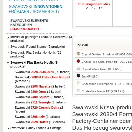
Zum Vergrößern klicken
Zum Vergrö
SWAROVSKI
INNOVATIONEN
FRÜHJAHR / SOMMER 2017
SWAROVSKI ELEMENTS
KATEGORIEN
(2434 PRODUKTE)
Individuell gefertigte Produkte Swarovski (3
Zum Vergrößern klicken
produkte)
Kristall
Swarovski Round Stones (9 produkte)
Swarovski Flat Backs No Hotfix (28
Crystal Golden Shadow HF (001 GS
produkte)
Crystal Red Coral Pearl HF (001 718)
Swarovski Flat Backs Hotfix (9
produkte)
Crystal White Pearl (001 650)
Swarovski
2028,2038,2078
(90 farben)
Jet HF (280)
Swarovski
2080/4 Cabochon Round
(6 farben)
Chalkwhite Creampearl HF (279 291)
Swarovski
2200 Navette
(2 farben)
Chalkwhite Nacre HF (279 191)
Swarovski
2300 Drop
(1 farben)
Swarovski
2400 Square
(6 farben)
Swarovski
2711 Triangle
(1 farben)
Swarovski Kristallprodu
Swarovski
2720 Cosmic Delta
(2
farben)
Swarovski 2080/4 Form i
Swarovski
2808 szív
(1 farben)
Factory-Container ode
Swarovski
2028 Hotfix
(13 farben)
Das Halbzeug swarovski
Swarovski Fancy Stones & Settings