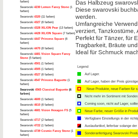
Das Halbzeug swarovski
farben)
Swarovski
4230 Lemon Fancy Stone
(1
Diese swarovski buchba
farben)
werden.
Swarovski
4320
(11 farben)
Umfangreiche Verwendu
Swarovski
4327
(6 farben)
Swarovski
4328 XILION Pear
(13 farben)
verziert, Tanzkostüme,
Swarovski
4428 XILION Square
(7 farben)
Perfekt für Tänzer, für
Swarovski
4447 Princess Square
(6
farben)
Tragbarkeit, Bräute und 
Swarovski
4470
(8 farben)
Ideal für Schmuck mach
Swarovski
4481 Vision Square Fancy
Stone
(5 farben)
Swarovski
4501
(1 farben)
Legend
Swarovski
4505
(1 farben)
Auf Lager.
Swarovski
4527
(6 farben)
Swarovski
4547 Princess Baguette
(1
Auf Lager, haben der Preis günstiger
farben)
Neue Produkte, neue Farben für sp
Swarovski
4565 Classical Baguette
(6
farben)
Nicht mehr im Sortiment mit Sondera
Swarovski
4600
(1 farben)
Coming soon, nicht auf Lager, sollt
Swarovski
4610
(6 farben)
Swarovski
4681 Vision Hexagon FS
(5
Neue Farbe, neuer Größe in Produ
farben)
Verfügbare Einstellungs in der rich
Swarovski
4717
(2 farben)
Swarovski
4722
(1 farben)
Auslaufartikel, lieferbar solange der 
Swarovski
4739 Cosmic Fancy Stone
(1
Sonderanfertigung Swarovski Produ
farben)