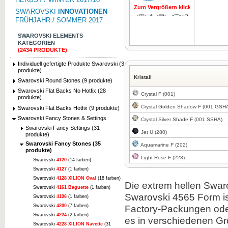
Zum Vergrößern klicken
Zum Vergrö
SWAROVSKI
INNOVATIONEN
FRÜHJAHR / SOMMER 2017
SWAROVSKI ELEMENTS
KATEGORIEN
(2434 PRODUKTE)
Individuell gefertigte Produkte Swarovski (3
Zum Vergrößern klicken
produkte)
Kristall
Swarovski Round Stones (9 produkte)
Swarovski Flat Backs No Hotfix (28
Crystal F (001)
produkte)
Crystal Golden Shadow F (001 GSH
Swarovski Flat Backs Hotfix (9 produkte)
Swarovski Fancy Stones & Settings
Crystal Silver Shade F (001 SSHA)
Swarovski Fancy Settings (31
Jet U (280)
produkte)
Swarovski Fancy Stones (35
Aquamarine F (202)
produkte)
Light Rose F (223)
Swarovski
4120
(14 farben)
Swarovski
4127
(1 farben)
Swarovski
4128 XILION Oval
(18 farben)
Die extrem hellen Swar
Swarovski
4161 Baguette
(1 farben)
Swarovski 4565 Form ist
Swarovski
4196
(1 farben)
Swarovski
4200
(7 farben)
Factory-Packungen oder
Swarovski
4224
(2 farben)
es in verschiedenen G
Swarovski
4228 XILION Navette
(31