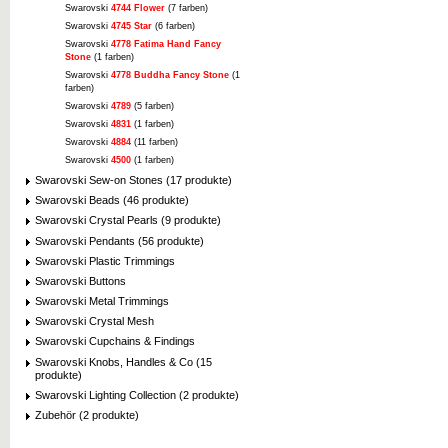
Swarovski
4744 Flower
(7 farben)
Swarovski
4745 Star
(6 farben)
Swarovski
4778 Fatima Hand Fancy
Stone
(1 farben)
Swarovski
4778 Buddha Fancy Stone
(1
farben)
Swarovski
4789
(5 farben)
Swarovski
4831
(1 farben)
Swarovski
4884
(11 farben)
Swarovski
4500
(1 farben)
Swarovski Sew-on Stones (17 produkte)
Swarovski Beads (46 produkte)
Swarovski Crystal Pearls (9 produkte)
Swarovski Pendants (56 produkte)
Swarovski Plastic Trimmings
Swarovski Buttons
Swarovski Metal Trimmings
Swarovski Crystal Mesh
Swarovski Cupchains & Findings
Swarovski Knobs, Handles & Co (15
produkte)
Swarovski Lighting Collection (2 produkte)
Zubehör (2 produkte)