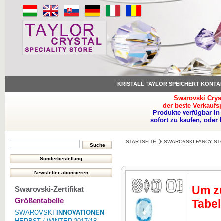
KRISTALL TAYLOR SPEICHERT KONTA
Swarovski Crys
der beste Verkaufs
Produkte verfügbar in
sofort zu kaufen, oder
STARTSEITE
SWAROVSKI FANCY ST
Um zu
Swarovski-Zertifikat
Größentabelle
Tabel
SWAROVSKI
INNOVATIONEN
HERBST / WINTER 2017/18