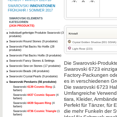
SWAROVSKI
INNOVATIONEN
FRÜHJAHR / SOMMER 2017
SWAROVSKI ELEMENTS
KATEGORIEN
(2434 PRODUKTE)
Zum Vergrößern klicken
Individuell gefertigte Produkte Swarovski (3
Kristall
produkte)
Swarovski Round Stones (9 produkte)
Crystal Golden Shadow (001 GSHA)
Swarovski Flat Backs No Hotfix (28
Light Rose (223)
produkte)
Swarovski Flat Backs Hotfix (9 produkte)
Swarovski Fancy Stones & Settings
Die Swarovski-Produkte 
Swarovski Sew-on Stones (17 produkte)
Swarovski 6723 einziga
Swarovski Beads (46 produkte)
Factory-Packungen oder
Swarovski Crystal Pearls (9 produkte)
es in verschiedenen G
Swarovski Pendants (56 produkte)
Die swarovski 6723 Hal
Swarovski
4139 Cosmic Ring
(1
farben)
Umfangreiche Verwendu
Swarovski
4437 Cosmic Square
(4
tiara, Kleider, Armbände
farben)
Swarovski
4439 Square Ring
(4
Perfekt für Tänzer, für
farben)
die mehr Funkeln der Sw
Swarovski
4736 Cosmic Triangle
(1
farben)