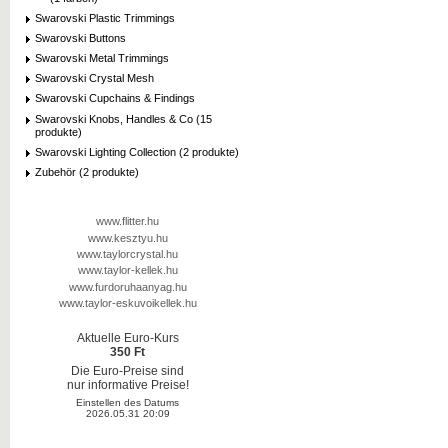
Swarovski Plastic Trimmings
Swarovski Buttons
Swarovski Metal Trimmings
Swarovski Crystal Mesh
Swarovski Cupchains & Findings
Swarovski Knobs, Handles & Co (15
produkte)
Swarovski Lighting Collection (2 produkte)
Zubehör (2 produkte)
www.flitter.hu
www.kesztyu.hu
www.taylorcrystal.hu
www.taylor-kellek.hu
www.furdoruhaanyag.hu
www.taylor-eskuvoikellek.hu
Aktuelle Euro-Kurs
350 Ft
Die Euro-Preise sind
nur informative Preise!
Einstellen des Datums
2026.05.31 20:09