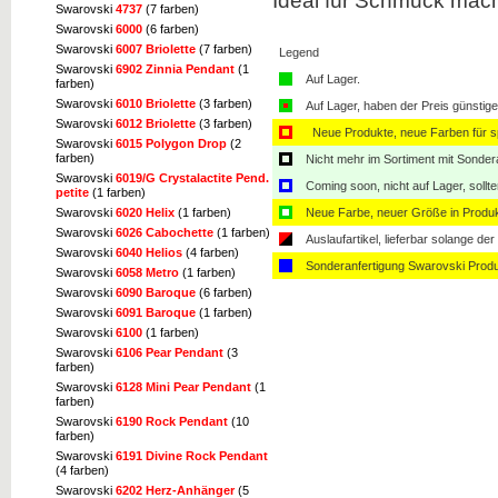
Ideal für Schmuck mach
Swarovski
4737
(7 farben)
Swarovski
6000
(6 farben)
Swarovski
6007 Briolette
(7 farben)
Legend
Swarovski
6902 Zinnia Pendant
(1
Auf Lager.
farben)
Swarovski
6010 Briolette
(3 farben)
Auf Lager, haben der Preis günstiger
Swarovski
6012 Briolette
(3 farben)
Neue Produkte, neue Farben für sp
Swarovski
6015 Polygon Drop
(2
farben)
Nicht mehr im Sortiment mit Sondera
Swarovski
6019/G Crystalactite Pend.
Coming soon, nicht auf Lager, sollt
petite
(1 farben)
Swarovski
6020 Helix
(1 farben)
Neue Farbe, neuer Größe in Produ
Swarovski
6026 Cabochette
(1 farben)
Auslaufartikel, lieferbar solange der 
Swarovski
6040 Helios
(4 farben)
Sonderanfertigung Swarovski Produ
Swarovski
6058 Metro
(1 farben)
Swarovski
6090 Baroque
(6 farben)
Swarovski
6091 Baroque
(1 farben)
Swarovski
6100
(1 farben)
Swarovski
6106 Pear Pendant
(3
farben)
Swarovski
6128 Mini Pear Pendant
(1
farben)
Swarovski
6190 Rock Pendant
(10
farben)
Swarovski
6191 Divine Rock Pendant
(4 farben)
Swarovski
6202 Herz-Anhänger
(5