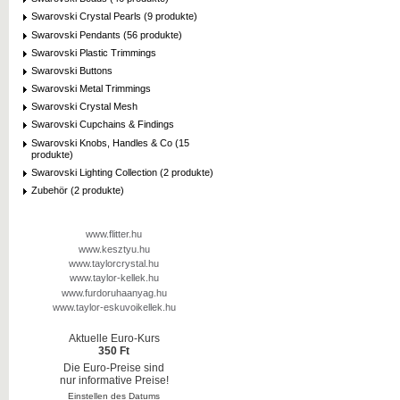
Swarovski Crystal Pearls (9 produkte)
Swarovski Pendants (56 produkte)
Swarovski Plastic Trimmings
Swarovski Buttons
Swarovski Metal Trimmings
Swarovski Crystal Mesh
Swarovski Cupchains & Findings
Swarovski Knobs, Handles & Co (15
produkte)
Swarovski Lighting Collection (2 produkte)
Zubehör (2 produkte)
www.flitter.hu
www.kesztyu.hu
www.taylorcrystal.hu
www.taylor-kellek.hu
www.furdoruhaanyag.hu
www.taylor-eskuvoikellek.hu
Aktuelle Euro-Kurs
350 Ft
Die Euro-Preise sind
nur informative Preise!
Einstellen des Datums