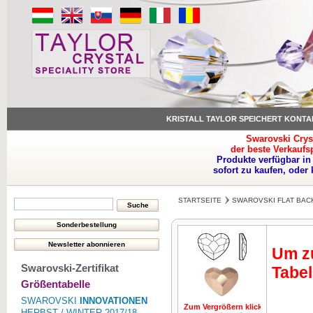
KRISTALL TAYLOR SPEICHERT KONTA
Swarovski Crys
der beste Verkaufs
Produkte verfügbar in
sofort zu kaufen, oder
STARTSEITE
SWAROVSKI FLAT BAC
Um zu
Swarovski-Zertifikat
Tabel
Größentabelle
SWAROVSKI
INNOVATIONEN
Zum Vergrößern klicken
Zum Vergrö
HERBST / WINTER 2017/18