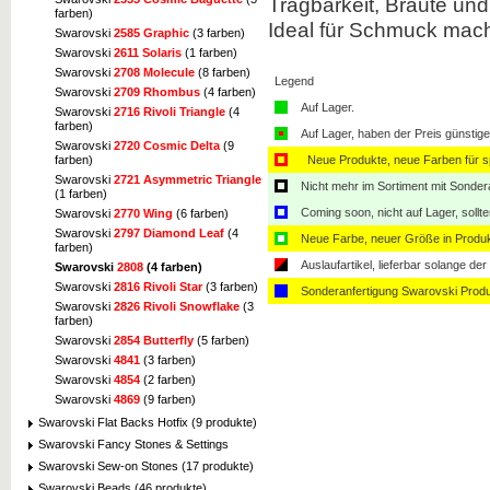
Tragbarkeit,
Bräute und
farben)
Ideal für
Schmuck mach
Swarovski
2585 Graphic
(3 farben)
Swarovski
2611 Solaris
(1 farben)
Swarovski
2708 Molecule
(8 farben)
Legend
Swarovski
2709 Rhombus
(4 farben)
Auf Lager.
Swarovski
2716 Rivoli Triangle
(4
farben)
Auf Lager, haben der Preis günstiger
Swarovski
2720 Cosmic Delta
(9
Neue Produkte, neue Farben für sp
farben)
Swarovski
2721 Asymmetric Triangle
Nicht mehr im Sortiment mit Sondera
(1 farben)
Coming soon, nicht auf Lager, sollt
Swarovski
2770 Wing
(6 farben)
Swarovski
2797 Diamond Leaf
(4
Neue Farbe, neuer Größe in Produ
farben)
Auslaufartikel, lieferbar solange der 
Swarovski
2808
(4 farben)
Swarovski
2816 Rivoli Star
(3 farben)
Sonderanfertigung Swarovski Produ
Swarovski
2826 Rivoli Snowflake
(3
farben)
Swarovski
2854 Butterfly
(5 farben)
Swarovski
4841
(3 farben)
Swarovski
4854
(2 farben)
Swarovski
4869
(9 farben)
Swarovski Flat Backs Hotfix (9 produkte)
Swarovski Fancy Stones & Settings
Swarovski Sew-on Stones (17 produkte)
Swarovski Beads (46 produkte)