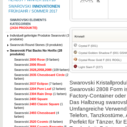
SWAROVSKI
INNOVATIONEN
FRÜHJAHR / SOMMER 2017
SWAROVSKI ELEMENTS
KATEGORIEN
(2434 PRODUKTE)
Zum Vergrößern klicken
Individuell gefertigte Produkte Swarovski (3
Kristall
produkte)
Swarovski Round Stones (9 produkte)
Crystal F (001)
Swarovski Flat Backs No Hotfix (28
Crystal Golden Shadow F (001 GSH
produkte)
Swarovski
2000 Rose
(9 farben)
Crystal Rose Gold F (001 ROGL)
Swarovski
2006 Rivoli
Light Siam F (227)
Swarovski
2028,2058,2088
(109 farben)
Swarovski
2035 Chessboard Circle
(2
farben)
Swarovski
Kristallprodu
Swarovski
2037 Eclipse
(7 farben)
Swarovski
2808
Form
i
Swarovski
2204 Pure Leaf
(2 farben)
Swarovski
2304 Rain Drop
(1 farben)
Factory-
Container oder
Swarovski
2400 Square
Das
Halbzeug
swarovs
Swarovski
2483 Classic Square
(1
Umfangreiche Verwend
farben)
Swarovski
2493 Chessboard
(4
Telefon,
Tanzkostüme
,
farben)
Perfekt für
Tänzer,
für 
Swarovski
2520 Cosmic
(6 farben)
Swarovski
2555 Cosmic Baguette
(5