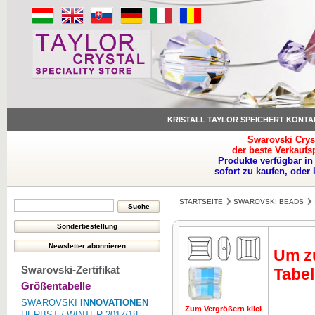
KRISTALL TAYLOR SPEICHERT KONTA
Swarovski Crys
der beste Verkaufs
Produkte verfügbar in
sofort zu kaufen, oder
STARTSEITE
SWAROVSKI BEADS
Um zu
Swarovski-Zertifikat
Tabel
Größentabelle
SWAROVSKI
INNOVATIONEN
Zum Vergrößern klicken
Zum Vergrö
HERBST / WINTER 2017/18