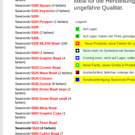
Ideal für die Herstellu
farben)
Swarovski
5180 Square
(4 farben)
ungefähre Qualität.
Swarovski
5181 Keystone
(3 farben)
Swarovski
5200
Legend
Swarovski
5203 Polygon
(1 farben)
Swarovski
5205
Auf Lager.
Swarovski
5305
(2 farben)
Auf Lager, haben der Preis günstiger
Swarovski
5308
Neue Produkte, neue Farben für sp
Swarovski
5328 XILION Bead
(100
farben)
Nicht mehr im Sortiment mit Sondera
Swarovski
5500
(1 farben)
Coming soon, nicht auf Lager, sollt
Swarovski
5520 Graphic Bead
(4
farben)
Neue Farbe, neuer Größe in Produ
Swarovski
5523 Cosmic Bead
Auslaufartikel, lieferbar solange der 
Swarovski
5525 Wave Bead
(2 farben)
Swarovski
5534 Column
Sonderanfertigung Swarovski Produ
Swarovski
5535 Oszlop
(8 farben)
Swarovski
5541 Dome Bead large
(2
farben)
Swarovski
5542 Dome Bead small
(4
farben)
Swarovski
5590 Wing Bead
Swarovski
5603 Graphic Cube
(1
farben)
Swarovski
5621 Twist Bead
Swarovski
5624
(4 farben)
Swarovski
5650 Cubist Bead
(7