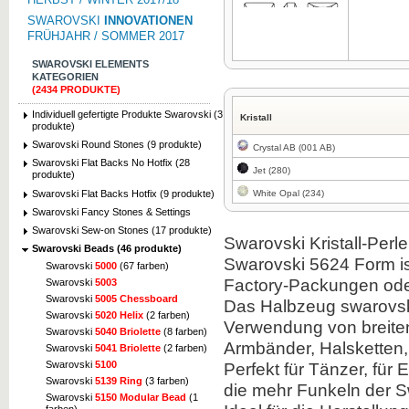
SWAROVSKI
INNOVATIONEN
FRÜHJAHR / SOMMER 2017
SWAROVSKI ELEMENTS
KATEGORIEN
(2434 PRODUKTE)
Zum Vergrößern klicken
Individuell gefertigte Produkte Swarovski (3
Kristall
produkte)
Swarovski Round Stones (9 produkte)
Crystal AB (001 AB)
Swarovski Flat Backs No Hotfix (28
Jet (280)
produkte)
Swarovski Flat Backs Hotfix (9 produkte)
White Opal (234)
Swarovski Fancy Stones & Settings
Swarovski Sew-on Stones (17 produkte)
Swarovski Kristall-Perl
Swarovski Beads (46 produkte)
Swarovski 5624 Form ist
Swarovski
5000
(67 farben)
Factory-Packungen ode
Swarovski
5003
Swarovski
5005 Chessboard
Das Halbzeug swarovski
Swarovski
5020 Helix
(2 farben)
Verwendung von breiten,
Swarovski
5040 Briolette
(8 farben)
Armbänder, Halsketten, 
Swarovski
5041 Briolette
(2 farben)
Perfekt für Tänzer, für
Swarovski
5100
Swarovski
5139 Ring
(3 farben)
die mehr Funkeln der Sw
Swarovski
5150 Modular Bead
(1