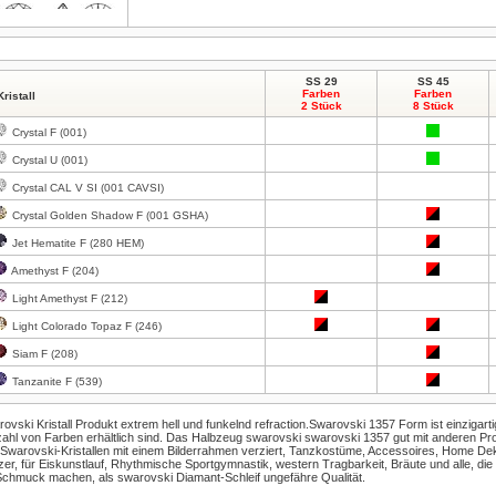
SS 29
SS 45
Farben
Farben
Kristall
2 Stück
8 Stück
Zum Vergrößern klicken
Zum Vergrößern klicken
Crystal F (001)
Crystal U (001)
Crystal CAL V SI (001 CAVSI)
Crystal Golden Shadow F (001 GSHA)
Jet Hematite F (280 HEM)
Amethyst F (204)
Light Amethyst F (212)
Light Colorado Topaz F (246)
Siam F (208)
Tanzanite F (539)
ovski Kristall
Produkt
extrem hell
und
funkelnd
refraction.Swarovski
1357
Form
ist einzigarti
zahl von Farben
erhältlich sind.
Das
Halbzeug
swarovski
swarovski
1357
gut mit anderen
Pr
Swarovski-Kristallen
mit einem Bilderrahmen
verziert
,
Tanzkostüme
,
Accessoires, Home
Dek
zer,
für Eiskunstlauf
,
Rhythmische Sportgymnastik
, western
Tragbarkeit,
Bräute und
alle, die
Schmuck machen,
als
swarovski
Diamant-Schleif
ungefähre
Qualität.