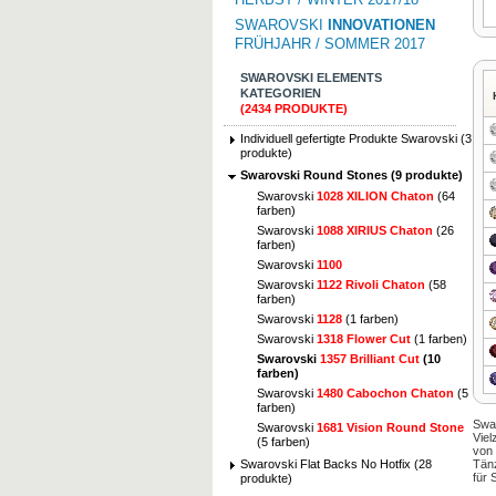
SWAROVSKI
INNOVATIONEN
FRÜHJAHR / SOMMER 2017
SWAROVSKI ELEMENTS
KATEGORIEN
(2434 PRODUKTE)
Individuell gefertigte Produkte Swarovski (3
produkte)
Swarovski Round Stones (9 produkte)
Swarovski
1028 XILION Chaton
(64
farben)
Swarovski
1088 XIRIUS Chaton
(26
farben)
Swarovski
1100
Swarovski
1122 Rivoli Chaton
(58
farben)
Swarovski
1128
(1 farben)
Swarovski
1318 Flower Cut
(1 farben)
Swarovski
1357 Brilliant Cut
(10
farben)
Swarovski
1480 Cabochon Chaton
(5
farben)
Swar
Swarovski
1681 Vision Round Stone
Viel
(5 farben)
von
Tän
Swarovski Flat Backs No Hotfix (28
für
produkte)