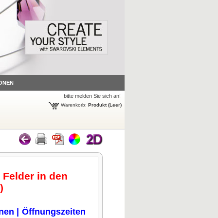
ONEN
bitte melden Sie sich an!
Warenkorb:
Produkt
(Leer)
 Felder in den
.)
onen
|
Öffnungszeiten
n klicken
Zum Vergrößern klicken
Zum Vergrößern klicken
Zum Vergrößern klicken
Zum 