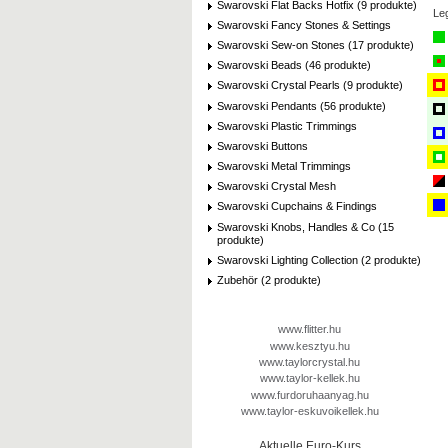
Swarovski Flat Backs Hotfix (9 produkte)
Le
Swarovski Fancy Stones & Settings
Swarovski Sew-on Stones (17 produkte)
Swarovski Beads (46 produkte)
Swarovski Crystal Pearls (9 produkte)
Swarovski Pendants (56 produkte)
Swarovski Plastic Trimmings
Swarovski Buttons
Swarovski Metal Trimmings
Swarovski Crystal Mesh
Swarovski Cupchains & Findings
Swarovski Knobs, Handles & Co (15
produkte)
Swarovski Lighting Collection (2 produkte)
Zubehör (2 produkte)
www.flitter.hu
www.kesztyu.hu
www.taylorcrystal.hu
www.taylor-kellek.hu
www.furdoruhaanyag.hu
www.taylor-eskuvoikellek.hu
Aktuelle Euro-Kurs