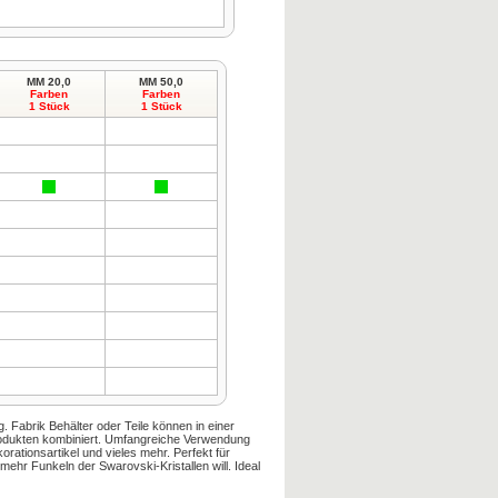
MM 20,0
MM 50,0
Farben
Farben
1 Stück
1 Stück
g.
Fabrik
Behälter oder
Teile können
in
einer
odukten kombiniert
.
Umfangreiche Verwendung
orationsartikel
und vieles mehr.
Perfekt für
mehr
Funkeln der
Swarovski-Kristallen
will
.
Ideal