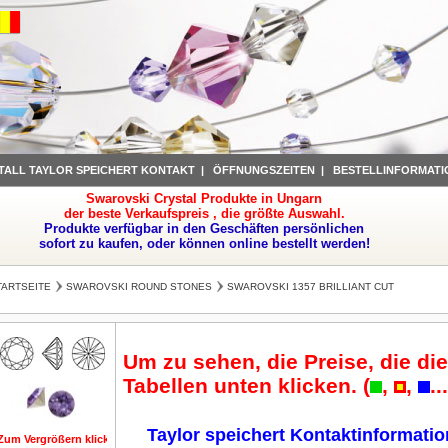
TALL TAYLOR SPEICHERT KONTAKT
|
ÖFFNUNGSZEITEN
|
BESTELLINFORMATI
Swarovski Crystal Produkte in Ungarn
der beste Verkaufspreis , die größte Auswahl.
Produkte verfügbar in den Geschäften persönlichen
sofort zu kaufen, oder können online bestellt werden!
TARTSEITE
SWAROVSKI ROUND STONES
SWAROVSKI 1357 BRILLIANT CUT
Um zu sehen, die Preise, die die
Tabellen unten klicken. (
,
,
..
Taylor speichert Kontaktinformati
Zum Vergrößern klicken
Zum Vergrößern klicken
Zum Vergrößern klicken
Zum Vergrößer