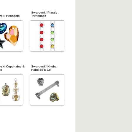
Swarovski Plastic
ski Pendants
Trimmings
ski Cupchains &
Swarovski Knobs,
gs
Handles & Co