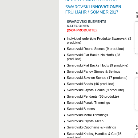
SWAROVSKI
INNOVATIONEN
FRÜHJAHR / SOMMER 2017
S
S
SWAROVSKI ELEMENTS
KATEGORIEN
(2434 PRODUKTE)
Individuell gefertigte Produkte Swarovski (3
produkte)
Swarovski Round Stones (9 produkte)
Swarovski Flat Backs No Hotfix (28
produkte)
Swarovski Flat Backs Hotfix (9 produkte)
Swarovski Fancy Stones & Settings
S
Swarovski Sew-on Stones (17 produkte)
Swarovski Beads (46 produkte)
Swarovski Crystal Pearls (9 produkte)
Swarovski Pendants (56 produkte)
Swarovski Plastic Trimmings
Swarovski Buttons
Swarovski Metal Trimmings
Swarovski Crystal Mesh
S
Swarovski Cupchains & Findings
C
Swarovski Knobs, Handles & Co (15
produkte)