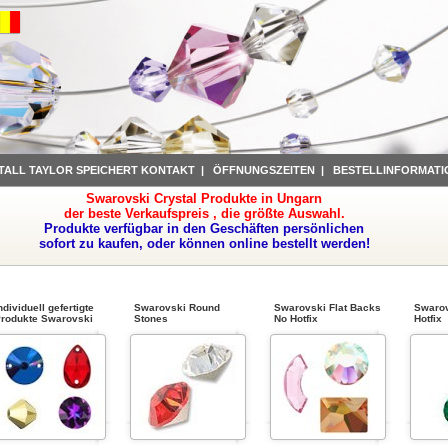
TALL TAYLOR SPEICHERT KONTAKT
|
ÖFFNUNGSZEITEN
|
BESTELLINFORMATI
Swarovski Crystal Produkte in Ungarn
der beste Verkaufspreis , die größte Auswahl.
Produkte verfügbar in den Geschäften persönlichen
sofort zu kaufen, oder können online bestellt werden!
ndividuell gefertigte
Swarovski Round
Swarovski Flat Backs
Swarov
rodukte Swarovski
Stones
No Hotfix
Hotfix