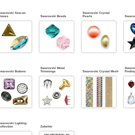
warovski Sew-on
Swarovski Crystal
tones
Swarovski Beads
Pearls
Swarov
Swarovski Metal
Swarov
warovski Buttons
Trimmings
Swarovski Crystal Mesh
Findin
warovski Lighting
ollection
Zubehör