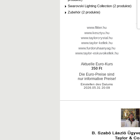
Swarovski Lighting Collection (2 produkte)
Zubehör (2 produkte)
www.flitter.hu
www.kesztyu.hu
www.taylorcrystal.hu
www.taylor-kellek.hu
www.furdoruhaanyag.hu
www.taylor-eskuvoikellek.hu
Aktuelle Euro-Kurs
350 Ft
Die Euro-Preise sind
nur informative Preise!
Einstellen des Datums
2026.05.31 20:09