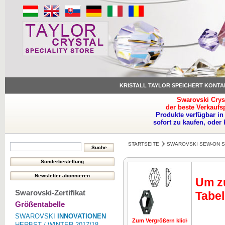
KRISTALL TAYLOR SPEICHERT KONTA
Swarovski Crys
der beste Verkaufs
Produkte verfügbar in
sofort zu kaufen, oder
STARTSEITE
SWAROVSKI SEW-ON 
Um zu
Swarovski-Zertifikat
Tabel
Größentabelle
SWAROVSKI
INNOVATIONEN
Zum Vergrößern klicken
Zum Vergrö
HERBST / WINTER 2017/18