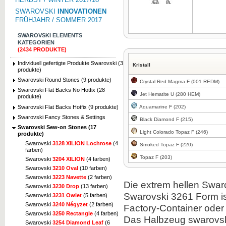
SWAROVSKI
INNOVATIONEN
FRÜHJAHR / SOMMER 2017
SWAROVSKI ELEMENTS
KATEGORIEN
(2434 PRODUKTE)
Zum Vergrößern klicken
Zum Vergrö
Individuell gefertigte Produkte Swarovski (3
Kristall
produkte)
Swarovski Round Stones (9 produkte)
Crystal Red Magma F (001 REDM)
Swarovski Flat Backs No Hotfix (28
Jet Hematite U (280 HEM)
produkte)
Swarovski Flat Backs Hotfix (9 produkte)
Aquamarine F (202)
Swarovski Fancy Stones & Settings
Black Diamond F (215)
Swarovski Sew-on Stones (17
Light Colorado Topaz F (246)
produkte)
Swarovski
3128 XILION Lochrose
(4
Smoked Topaz F (220)
farben)
Topaz F (203)
Swarovski
3204 XILION
(4 farben)
Swarovski
3210 Oval
(10 farben)
Swarovski
3223 Navette
(2 farben)
Die extrem hellen Swar
Swarovski
3230 Drop
(13 farben)
Swarovski 3261 Form ist
Swarovski
3231 Owlet
(5 farben)
Swarovski
3240 Négyzet
(2 farben)
Factory-Container ode
Swarovski
3250 Rectangle
(4 farben)
Das Halbzeug swarovski
Swarovski
3254 Diamond Leaf
(6