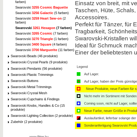
Einsatz von breit, mit 
farben)
Swarovski
3255 Cosmic Baguette
Taschen, Hüte, Schals,
Swarovski
3256 Galactic
(5 farben)
Accessoires.
Swarovski
3259 Heart Sew-on
(2
farben)
Perfekt für Tänzer, für
Swarovski
3261 Hexagon
(7 farben)
Tragbarkeit, Schönheits
Swarovski
3265 Cosmic
(7 farben)
Swarovski-Kristallen will
Swarovski
3270 Triangle
(1 farben)
Ideal für Schmuck mach
Swarovski
3400 Square
(4 farben)
Swarovski
3700 Marguerite
(11 farben)
Einer der beliebtesten u
Swarovski Beads (46 produkte)
Swarovski Crystal Pearls (9 produkte)
Legend
Swarovski Pendants (56 produkte)
Auf Lager.
Swarovski Plastic Trimmings
Swarovski Buttons
Auf Lager, haben der Preis günstiger
Swarovski Metal Trimmings
Neue Produkte, neue Farben für sp
Swarovski Crystal Mesh
Nicht mehr im Sortiment mit Sondera
Swarovski Cupchains & Findings
Coming soon, nicht auf Lager, sollt
Swarovski Knobs, Handles & Co (15
produkte)
Neue Farbe, neuer Größe in Produ
Swarovski Lighting Collection (2 produkte)
Auslaufartikel, lieferbar solange der 
Zubehör (2 produkte)
Sonderanfertigung Swarovski Produ
www.flitter.hu