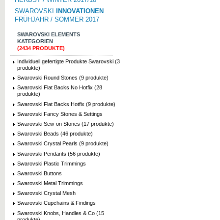
SWAROVSKI
INNOVATIONEN
FRÜHJAHR / SOMMER 2017
SWAROVSKI ELEMENTS
KATEGORIEN
(2434 PRODUKTE)
Individuell gefertigte Produkte Swarovski (3
produkte)
Swarovski Round Stones (9 produkte)
Swarovski Flat Backs No Hotfix (28
produkte)
Swarovski Flat Backs Hotfix (9 produkte)
Swarovski Fancy Stones & Settings
Swarovski Sew-on Stones (17 produkte)
Swarovski Beads (46 produkte)
Swarovski Crystal Pearls (9 produkte)
Swarovski Pendants (56 produkte)
Swarovski Plastic Trimmings
Swarovski Buttons
Swarovski Metal Trimmings
Swarovski Crystal Mesh
Swarovski Cupchains & Findings
Swarovski Knobs, Handles & Co (15
produkte)