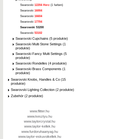
Swarovski
12204 Herz
(1 farben)
Swarovski
16004
Swarovski
16604
Swarovski
17704
Swarowski 53200
Swarovski
53102
Swarovski Cupchains (5 produkte)
Swarovski Multi Stone Settings (1
produkte)
Swarovski Fancy Multi Settings (5
produkte)
Swarovski Rondelles (4 produkte)
Swarovski Brass Components (1
produkte)
Swarovski Knobs, Handles & Co (15
produkte)
Swarovski Lighting Collection (2 produkte)
Zubehör (2 produkte)
www.flitter.hu
www.kesztyu.hu
www.taylorcrystal.hu
www.taylor-kellek.hu
www.furdoruhaanyag.hu
www.taylor-eskuvoikellek.hu