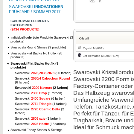
SWAROVSKI
INNOVATIONEN
FRÜHJAHR / SOMMER 2017
SWAROVSKI ELEMENTS
KATEGORIEN
(2434 PRODUKTE)
Zum Vergrößern klicken
Individuell gefertigte Produkte Swarovski (3
Kristall
produkte)
Swarovski Round Stones (9 produkte)
Crystal M (001)
Swarovski Flat Backs No Hotfix (28
Jet Hematite M (280 HEM)
produkte)
Swarovski Flat Backs Hotfix (9
produkte)
Swarovski Kristallprodu
Swarovski
2028,2038,2078
(90 farben)
Swarovski 2200 Form ist
Swarovski
2080/4 Cabochon Round
(6 farben)
Factory-Container ode
Swarovski
2200 Navette
(2 farben)
Das Halbzeug swarovski
Swarovski
2300 Drop
(1 farben)
Umfangreiche Verwendun
Swarovski
2400 Square
(6 farben)
Swarovski
2711 Triangle
(1 farben)
Telefon, Tanzkostüme, A
Swarovski
2720 Cosmic Delta
(2
Perfekt für Tänzer, für
farben)
Swarovski
2808 szív
(1 farben)
Tragbarkeit, Bräute und 
Swarovski
2028 Hotfix
(13 farben)
Ideal für Schmuck mach
Swarovski Fancy Stones & Settings