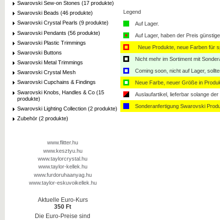
Swarovski Sew-on Stones (17 produkte)
Legend
Swarovski Beads (46 produkte)
Swarovski Crystal Pearls (9 produkte)
Auf Lager.
Swarovski Pendants (56 produkte)
Auf Lager, haben der Preis günstiger
Swarovski Plastic Trimmings
Neue Produkte, neue Farben für sp
Swarovski Buttons
Nicht mehr im Sortiment mit Sondera
Swarovski Metal Trimmings
Coming soon, nicht auf Lager, sollt
Swarovski Crystal Mesh
Swarovski Cupchains & Findings
Neue Farbe, neuer Größe in Produ
Swarovski Knobs, Handles & Co (15
Auslaufartikel, lieferbar solange der 
produkte)
Sonderanfertigung Swarovski Produ
Swarovski Lighting Collection (2 produkte)
Zubehör (2 produkte)
www.flitter.hu
www.kesztyu.hu
www.taylorcrystal.hu
www.taylor-kellek.hu
www.furdoruhaanyag.hu
www.taylor-eskuvoikellek.hu
Aktuelle Euro-Kurs
350 Ft
Die Euro-Preise sind