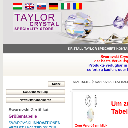
KRISTALL TAYLOR SPEICHERT KONTA
Swarovski Crys
der beste Verkaufs
Produkte verfügbar in
sofort zu kaufen, oder
STARTSEITE
SWAROVSKI FLAT BAC
Um zu
Swarovski-Zertifikat
Tabel
Größentabelle
SWAROVSKI
INNOVATIONEN
Zum Vergrößern klicken
Zum Vergrö
HERBST / WINTER 2017/18